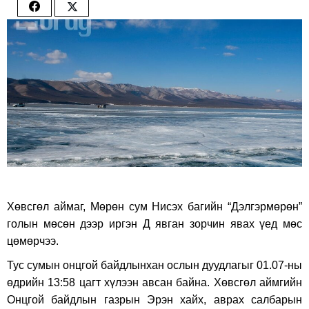
Share
Share
on
on
Facebook
Twitter
Хөвсгөл аймаг, Мөрөн сум Нисэх багийн “Дэлгэрмөрөн”
голын мөсөн дээр иргэн Д явган зорчин явах үед мөс
цөмөрчээ.
Тус сумын онцгой байдлынхан ослын дуудлагыг 01.07-ны
өдрийн 13:58 цагт хүлээн авсан байна. Хөвсгөл аймгийн
Онцгой байдлын газрын Эрэн хайх, аврах салбарын