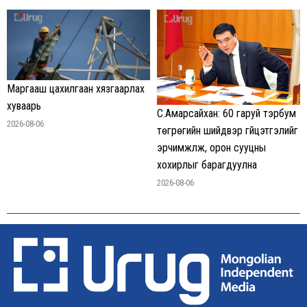
Маргааш цахилгаан хязгаарлах
хуваарь
С.Амарсайхан: 60 гаруй тэрбум
2026-08-06
төгрөгийн шийдвэр гүйцэтгэлийг
эрчимжүүлж, орон сууцны
хохирлыг барагдуулна
2026-08-06