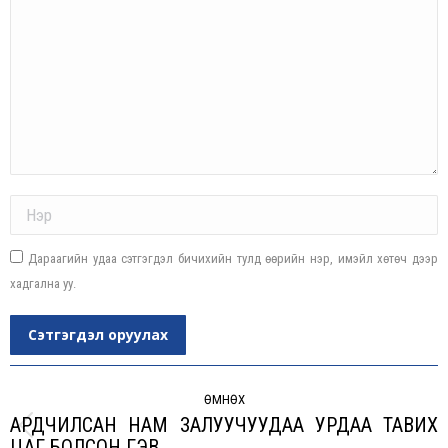
Name *
Дараагийн удаа сэтгэгдэл бичихийн тулд өөрийн нэр, имэйл хөтөч дээр
хадгална уу.
Сэтгэгдэл оруулах
Post
navigation
ӨМНӨХ
АРДЧИЛСАН НАМ ЗАЛУУЧУУДАА УРДАА ТАВИХ
Previous
ЦАГ БОЛСОН ГЭВ