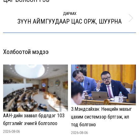
post:
ДАРААХ
ЗҮҮН АЙМГУУДААР ЦАС ОРЖ, ШУУРНА
Next
post:
Холбоотой мэдээ
З.Мэндсайхан: Нөөцийн махыг
ААН-үүдийн заавал бүрдүүлдэг 103
цахим системээр бүртгэж, ил
бүртгэлийг хүчингүй болголоо
тод болгоно
2026-08-06
2026-08-06