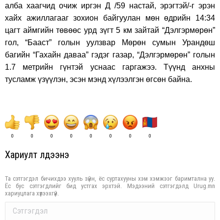
алба хаагчид очиж иргэн Д /59 настай, эрэгтэй/-г эрэн
хайх ажиллагааг зохион байгуулан мөн өдрийн 14:34
цагт аймгийн төвөөс урд зүгт 5 км зайтай “Дэлгэрмөрөн”
гол, “Бааст” голын уулзвар Мөрөн сумын Урандөш
багийн “Гахайн даваа” гэдэг газар, “Дэлгэрмөрөн” голын
1.7 метрийн гүнтэй уснаас гаргажээ. Түүнд анхны
тусламж үзүүлэн, эсэн мэнд хүлээлгэн өгсөн байна.
0
0
0
0
0
0
0
0
Хариулт үлдээнэ үү
Та сэтгэгдэл бичихдээ хууль зүйн, ёс суртахууны хэм хэмжээг баримтална уу.
Ёс бус сэтгэгдлийг бид устгах эрхтэй. Мэдээний сэтгэгдэлд Urug.mn
хариуцлага хүлээхгүй.
Comment