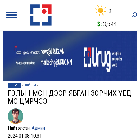
3
Sea
$:
3,594
НҮҮР
»
НИЙГЭМ
»
ГОЛЫН МӨСӨН ДЭЭР ЯВГАН ЗОРЧИХ ҮЕД
МӨС ЦӨМӨРЧЭЭ
Нийтэлсэн:
Админ
2024.01.08 10:31