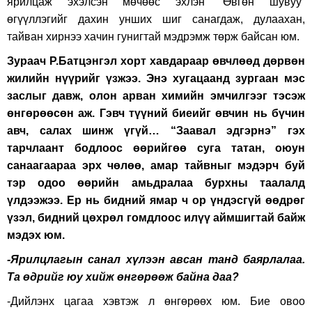
ярилцаж эхэлсэн мөчөөс эхлэн “Өвгөн шувуу”
өгүүллэгийг дахин унших шиг санагдаж, дулаахан,
тайван хирнээ хачин гунигтай мэдрэмж төрж байсан юм.
Зураач Р.Батцэнгэл хорт хавдараар өвчлөөд дөрвөн
жилийн нүүрийг үзжээ. Энэ хугацаанд зургаан мэс
заслыг давж, олон арван химийн эмчилгээг тэсэж
өнгөрөөсөн аж. Гэвч түүний биеийг өвчин нь бүчин
авч, салах шинж үгүй… “Заавал эдгэрнэ” гэх
тарчлаант бодлоос өөрийгөө суга татан, оюун
санаагаараа эрх чөлөө, амар тайвныг мэдэрч буй
тэр одоо өөрийн амьдралаа бурхны таалалд
үлдээжээ.
Ер нь бидний ямар ч ор үндэсгүй өөдрөг
үзэл, бидний цөхрөл гомдлоос илүү аймшигтай байж
мэдэх юм.
-Ярилцлагын санал хүлээн авсан танд баярлалаа.
Та өдрийг юу хийж өнгөрөөж байна даа?
-Дийлэнх цагаа хэвтэж л өнгөрөөх юм. Бие овоо