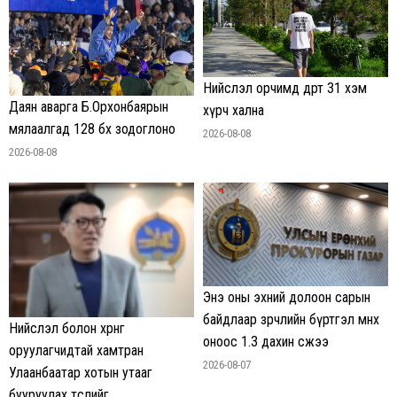
Нийслэл орчимд өдөртөө 31 хэм
Даян аварга Б.Орхонбаярын
хүрч хална
мялаалгад 128 бөх зодоглоно
2026-08-08
2026-08-08
Энэ оны эхний долоон сарын
байдлаар зөрчлийн бүртгэл өмнөх
Нийслэл болон хөрөнгө
оноос 1.3 дахин өсжээ
оруулагчидтай хамтран
2026-08-07
Улаанбаатар хотын утааг
бууруулах төслийг