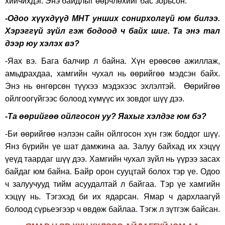
хийчихдэг. Энэ байдлыг өөрчлөхийг бас зорьсон.
-Одоо хүүхдүүд МНТ унших сонирхолгүй юм билээ.
Хэрэггүй зүйл гэж бодоод ч байх шиг. Та энэ тал
дээр юу хэлэх вэ?
-Яах вэ. Бага балчир л байна. Хүн ерөөсөө ажиллаж,
амьдрахдаа, хамгийн чухал нь өөрийгөө мэдсэн байх.
Энэ нь өнгөрсөн түүхээ мэдэхээс эхлэлтэй. Өөрийгөө
ойлгоогүйгээс болоод хүмүүс их зовдог шүү дээ.
-Та өөрийгөө ойлгосон уу? Яахыг хэлдэг юм бэ?
-Би өөрийгөө нэлээн сайн ойлгосон хүн гэж боддог шүү.
Янз бүрийн үе шат дамжина аа. Залуу байхад их хэцүү
үеүд таардаг шүү дээ. Хамгийн чухал зүйл нь үүрээ засах
байдаг юм байна. Байр орон сууцтай болох тэр үе. Одоо
ч залуучууд тийм асуудалтай л байгаа. Тэр үе хамгийн
хэцүү нь. Тэгэхэд би их ядарсан. Ямар ч дархлаагүй
болоод сүрьеэгээр ч өвдөж байлаа. Тэгж л зүтгэж байсан.