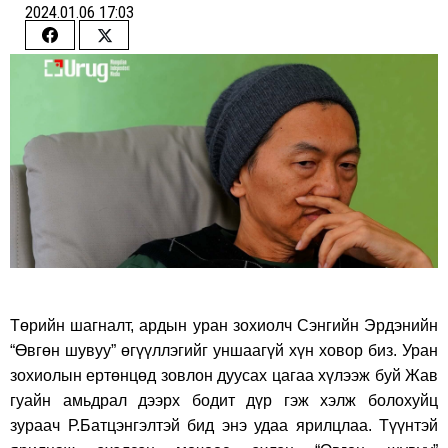
2024.01.06 17:03
Share
Share
on
on
Facebook
Twitter
Төрийн шагналт, ардын уран зохиолч Сэнгийн Эрдэнийн
“Өвгөн шувуу” өгүүллэгийг уншаагүй хүн ховор биз. Уран
зохиолын ертөнцөд зовлон дуусах цагаа хүлээж буй Жав
гуайн амьдрал дээрх бодит дүр гэж хэлж болохуйц
зураач Р.Батцэнгэлтэй бид энэ удаа ярилцлаа. Түүнтэй