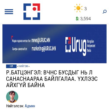
3
Sea
$:
3,594
НҮҮР
»
НИЙГЭМ
»
Р.БАТЦЭНГЭЛ: ӨВЧНӨӨС БУСДЫГ НЬ Л
САНАСНААРАА БАЙЛГАЛАА. ҮХЛЭЭС
АЙХГҮЙ БАЙНА
Нийтэлсэн:
Админ