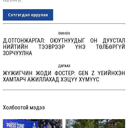
хадгална уу.
Сэтгэгдэл оруулах
Post
navigation
ӨМНӨХ
Д.ОТГОНЖАРГАЛ: ОЮУТНУУДЫГ ОН ДУУСТАЛ
НИЙТИЙН ТЭЭВРЭЭР ҮНЭ ТӨЛБӨРГҮЙ
Previous
ЗОРЧУУЛНА
post:
ДАРААХ
ЖҮЖИГЧИН ЖОДИ ФОСТЕР: GEN Z ҮЕИЙНХЭН
Next
ХАМТАРЧ АЖИЛЛАХАД ХЭЦҮҮ ХҮМҮҮС
post:
Холбоотой мэдээ