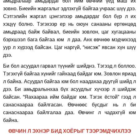
амьдралаар амьдардаг бол ийм өвчний үед маш их
зовно. Биеийн жаргалыг эдлэхгүй байгаа учраас шүү дээ.
Сэтгэлийн жаргал цэнгэлээр амьдардаг бол бүр л их
хэцүү болно. Тэгэхээр ер нь оюун санааны ертөнцөд
амьдраад байж байвал, биеийн зовлон, цаг хугацааны
бэрхшээл бага байгаа юм л даа. Анх өвчнөө мэдчихээд
уур л хүрээд байсан. Цаг наргүй, “нисэж” явсан хүн шүү
дээ.
Би бол асуудал гарвал түүнийг шийднэ. Тэгээд л боллоо.
Тэгэхгүй байгаа хүнийг гайхаад байдаг юм. Зовлон яриад
л байна. Асуудал байгаа юм бол наадахаа дуугүй шийд л
дээ. Би амьдралынхаа бүх асуудлыг хүчээр л шийдэж
байсан. “Яахаараа ийм байдаг юм. Тэгэх ёстой” гээд л
санаснаараа байлгасан. Өвчнөөс бусдыг нь л би
санаснаараа байлгалаа даа. Өвчинг л чадахгүй юм
байна.
ӨВЧИН Л ЭХНЭР БИД ХОЁРЫГ ТЭЭРЭМДЧИХЛЭЭ