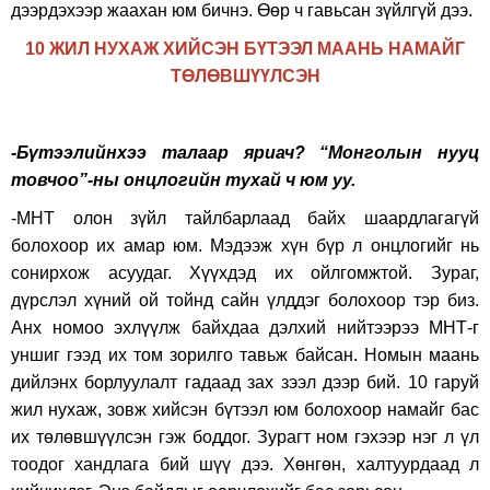
дээрдэхээр жаахан юм бичнэ. Өөр ч гавьсан зүйлгүй дээ.
10 ЖИЛ НУХАЖ ХИЙСЭН БҮТЭЭЛ МААНЬ НАМАЙГ
ТӨЛӨВШҮҮЛСЭН
-Бүтээлийнхээ талаар яриач? “Монголын нууц
товчоо”-ны онцлогийн тухай ч юм уу.
-МНТ олон зүйл тайлбарлаад байх шаардлагагүй
болохоор их амар юм. Мэдээж хүн бүр л онцлогийг нь
сонирхож асуудаг. Хүүхдэд их ойлгомжтой. Зураг,
дүрслэл хүний ой тойнд сайн үлддэг болохоор тэр биз.
Анх номоо эхлүүлж байхдаа дэлхий нийтээрээ МНТ-г
уншиг гээд их том зорилго тавьж байсан. Номын маань
дийлэнх борлуулалт гадаад зах зээл дээр бий. 10 гаруй
жил нухаж, зовж хийсэн бүтээл юм болохоор намайг бас
их төлөвшүүлсэн гэж боддог. Зурагт ном гэхээр нэг л үл
тоодог хандлага бий шүү дээ. Хөнгөн, халтуурдаад л