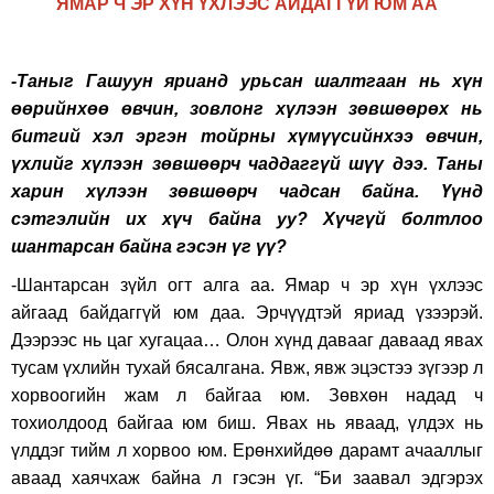
ЯМАР Ч ЭР ХҮН ҮХЛЭЭС АЙДАГГҮЙ ЮМ АА
-Таныг Гашуун ярианд урьсан шалтгаан нь хүн
өөрийнхөө өвчин, зовлонг хүлээн зөвшөөрөх нь
битгий хэл эргэн тойрны хүмүүсийнхээ өвчин,
үхлийг хүлээн зөвшөөрч чаддаггүй шүү дээ. Таны
харин хүлээн зөвшөөрч чадсан байна. Үүнд
сэтгэлийн их хүч байна уу? Хүчгүй болтлоо
шантарсан байна гэсэн үг үү?
-Шантарсан зүйл огт алга аа. Ямар ч эр хүн үхлээс
айгаад байдаггүй юм даа. Эрчүүдтэй яриад үзээрэй.
Дээрээс нь цаг хугацаа… Олон хүнд давааг даваад явах
тусам үхлийн тухай бясалгана. Явж, явж эцэстээ зүгээр л
хорвоогийн жам л байгаа юм. Зөвхөн надад ч
тохиолдоод байгаа юм биш. Явах нь яваад, үлдэх нь
үлддэг тийм л хорвоо юм. Ерөнхийдөө дарамт ачааллыг
аваад хаячхаж байна л гэсэн үг. “Би заавал эдгэрэх