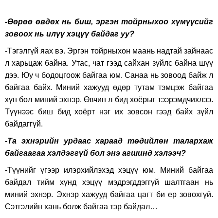
-Өөрөө өвдөх нь биш, эргэн тойрныхоо хүмүүсийг
зовоох нь илүү хэцүү байдаг уу?
-Тэгэлгүй яах вэ. Эргэн тойрныхон маань надтай зайнаас
л харьцаж байна. Утас, чат гээд сайхан зүйлс байна шүү
дээ. Юу ч бодоцгоож байгаа юм. Санаа нь зовоод байж л
байгаа байх. Миний хажууд өдөр тутам тэмцэж байгаа
хүн бол миний эхнэр. Өвчин л бид хоёрыг тээрэмдчихлээ.
Түүнээс биш бид хоёрт нэг их зовсон гээд байх зүйл
байдаггүй.
-Та эхнэрийн урдаас хараад төдийлөн талархаж
байгаагаа хэлдэггүй бол энэ агшинд хэлээч?
-Түүнийг үгээр илэрхийлэхэд хэцүү юм. Миний байгаа
байдал тийм хүнд хэцүү мэдрэгддэггүй шалтгаан нь
миний эхнэр. Эхнэр хажууд байгаа цагт би ер зовохгүй.
Сэтгэлийн хань болж байгаа тэр байдал…