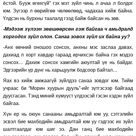
ёстой. Бууж өгөхгүй” гэх мэт зүйл чинь л ачаа л болдог
юм. Зүгээр л өөрийгөө чөлөөлөөд, чадахаа хийж байна.
Үлдсэн нь бурхны таалалд гээд байж байсан нь зөв.
-Мэдээж хүлээн зөвшөөрсөн гэж байгаа ч амьдралд
хоргодох зүйл олон. Санаа зовох зүйл их байна уу?
-Анх өвчний оношоо сонсох, анхны мэс заслаа давах,
дахиад л хорт хавдар гараад ирчихсэн байна гэх мэдээ
сонсох… Дахиж сонсох хамгийн аюултай үе нь байдаг.
Эдгээрийн үр дүнг нь харьцуулж бодсоор байтал…
Яах вэ хийж амжаагүй зүйлдээ санаа зовдог юм. Тийм
учраас би “Морин хуурын дууль”-ийг зүтгэсээр байгаад
дуусгасан. Тэнд миний хүмүүст үлдээсэй гэсэн хэдэн зүйл
байгаа.
Хүн ер нь оюун санааны амьдралтай юм уу, сэтгэлийн
эсвэл бие махбодийн амьдралтай юм уу гэдгээс их зүйл
шалтгаалдаг юм шиг ээ. Дан ганц бие махбодийн