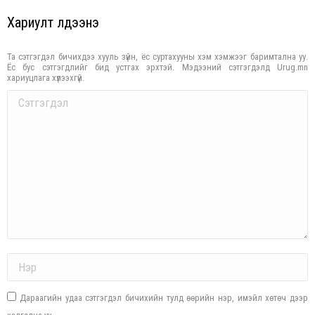
Хариулт үлдээнэ үү
Та сэтгэгдэл бичихдээ хууль зүйн, ёс суртахууны хэм хэмжээг баримтална уу.
Ёс бус сэтгэгдлийг бид устгах эрхтэй. Мэдээний сэтгэгдэлд Urug.mn
хариуцлага хүлээхгүй.
Comment
Name *
Дараагийн удаа сэтгэгдэл бичихийн тулд өөрийн нэр, имэйл хөтөч дээр