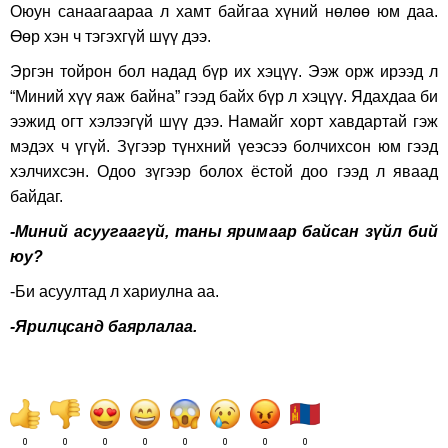
Оюун санаагаараа л хамт байгаа хүний нөлөө юм даа.
Өөр хэн ч тэгэхгүй шүү дээ.
Эргэн тойрон бол надад бүр их хэцүү. Ээж орж ирээд л
“Миний хүү яаж байна” гээд байх бүр л хэцүү. Ядахдаа би
ээжид огт хэлээгүй шүү дээ. Намайг хорт хавдартай гэж
мэдэх ч үгүй. Зүгээр түнхний үеэсээ болчихсон юм гээд
хэлчихсэн. Одоо зүгээр болох ёстой доо гээд л яваад
байдаг.
-Миний асуугаагүй, таны яримаар байсан зүйл бий
юу?
-Би асуултад л хариулна аа.
-Ярилцсанд баярлалаа.
0
0
0
0
0
0
0
0