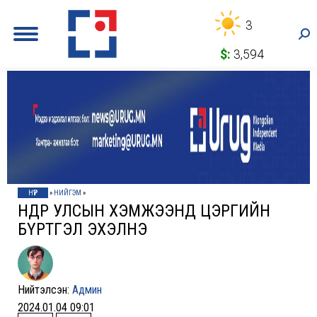
3
Sea
$:
3,594
НҮҮР
»
НИЙГЭМ
»
ӨНӨӨДӨР УЛСЫН ХЭМЖЭЭНД ЦЭРГИЙН
БҮРТГЭЛ ЭХЭЛНЭ
Нийтэлсэн:
Админ
2024.01.04 09:01