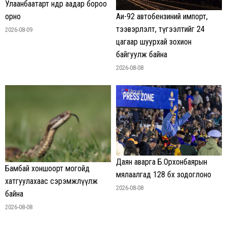
Улаанбаатарт өнөөдөр аадар бороо
орно
Аи-92 автобензиний импорт,
тээвэрлэлт, түгээлтийг 24
2026-08-09
цагаар шуурхай зохион
байгуулж байна
2026-08-08
Даян аварга Б.Орхонбаярын
Бамбай хоншоорт могойд
мялаалгад 128 бөх зодоглоно
хатгуулахаас сэрэмжлүүлж
2026-08-08
байна
2026-08-08