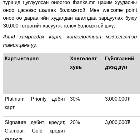
туршид цуглуулсан оноогоо thanks.mn цахим хуудасны
оноо цэснээс шалгах боломжтой. Мөн welcome point
оноогоо дараагийн худалдан авалтдаа зарцуулах буюу
30,000
төгрөгийг хасуулж төлөх боломжтой шүү.
Аянд хамрагдах карт, хөнгөлөлтийн мэдээлэлтэй
танилцана уу.
Картынтөрөл
Хөнгөлөлт
Гүйлгээний
хувь
дээд дүн
Platinum
,
Priority
дебит
30%
3,000,000
₮
карт
Signature
дебит, кредит,
20%
3,000,000
₮
Glamour, Gold
кредит
картууд