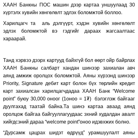
ХААН Банкны ПОС машин
дээр
картаа
уншуула
ад 30
хүртэлх хувийн хөнгөлөлт эдлэх боломжтой боллоо.
Харилцагч та аль дэлгүүрт, хэдэн хувийн хөнгөлөлт
эдлэх боломжтой вэ гэдгийг дараах жагсаалтаас
хараарай.
Танд хэрвээ дээрх картууд байхгүй бол өөрт ойр байрлах
ХААН Банкны салбарт хандан шинээр захиалан авч
аянд амжиж оролцох боломжтой. А
яны хүрээнд шинээр
Priority
,
Signature
дебит карт болон бүх төрлийн кредит
карт
захиалсан харилцагчдадаа ХААН Банк “
Welcome
p
oint” буюу 30,000 оноог (1оноо = 1₮) бэлэглэж байгааг
дуулгахад таатай байна.Та шинэ картаа аваад аянд
оролцож байгаа байгууллагуудаас эхний худалдан авалт
хийгдсэний дараа “
welcome point
”оноо идэвхжих болно.
“Дурсамж цацрах шидэт өдрүүд” урамшуулалт аяны