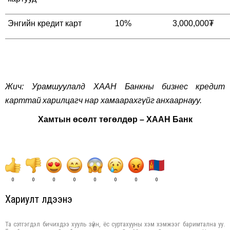
Энгийн кредит карт
10%
3,000,000
₮
Жич: Урамшуулалд ХААН Банкны
бизнес
кредит
карттай
харилцагч нар хамаарахгүйг
анхаарнауу
.
Хамтын өсөлт төгөлдөр – ХААН Банк
0
0
0
0
0
0
0
0
Хариулт үлдээнэ үү
Та сэтгэгдэл бичихдээ хууль зүйн, ёс суртахууны хэм хэмжээг баримтална уу.