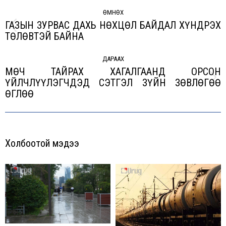
Post
navigation
ӨМНӨХ
ГАЗЫН ЗУРВАС ДАХЬ НӨХЦӨЛ БАЙДАЛ ХҮНДРЭХ
Previous
ТӨЛӨВТЭЙ БАЙНА
post:
ДАРААХ
МӨЧ ТАЙРАХ ХАГАЛГААНД ОРСОН
ҮЙЛЧЛҮҮЛЭГЧДЭД СЭТГЭЛ ЗҮЙН ЗӨВЛӨГӨӨ
Next
ӨГЛӨӨ
post:
Холбоотой мэдээ