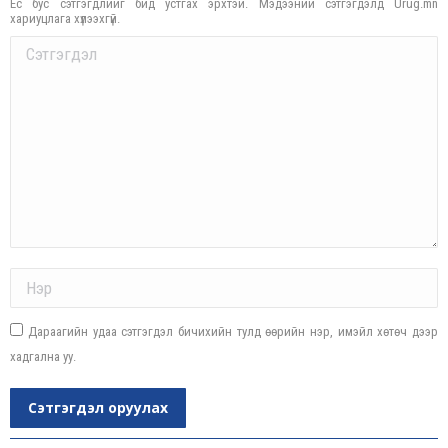
Ёс бус сэтгэгдлийг бид устгах эрхтэй. Мэдээний сэтгэгдэлд Urug.mn
хариуцлага хүлээхгүй.
Comment
Name *
Дараагийн удаа сэтгэгдэл бичихийн тулд өөрийн нэр, имэйл хөтөч дээр
хадгална уу.
Сэтгэгдэл оруулах