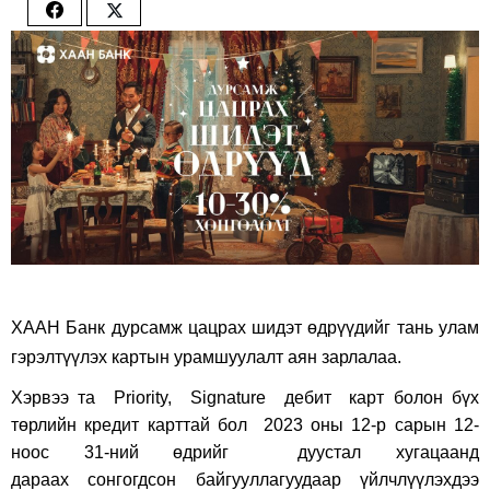
Share
Share
on
on
Facebook
Twitter
ХААН Банк дурсамж цацрах шидэт өдрүүдийг тань улам
гэрэлтүүлэх картын урамшуулалт аян зарлалаа.
Хэрвээ та
Priority
,
Signature
дебит карт болон бүх
төрлийн кредит карттай бол
202
3
оны 12-р сарын
12
-
ноос 31-ний өд
рийг
дуустал
хугацаанд
дараах
со
нгогдсон
байгууллагууда
ар
үйлчлүүлэхдээ