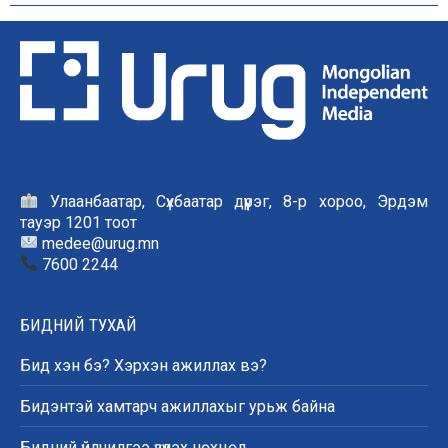
Улаанбаатар, Сүхбаатар дүүрэг, 8-р хороо, Эрдэм
тауэр 1201 тоот
medee@urug.mn
7600 2244
БИДНИЙ ТУХАЙ
Бид хэн бэ? Хэрхэн ажиллах вэ?
Бидэнтэй хамтарч ажиллахыг урьж байна
Бидний үйлчилгээ үзүүлэх нөхцөл