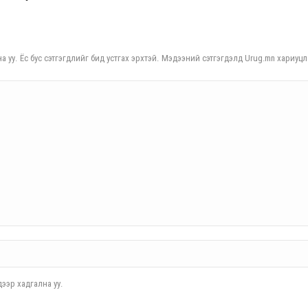
а уу. Ёс бус сэтгэгдлийг бид устгах эрхтэй. Мэдээний сэтгэгдэлд Urug.mn хариуцл
ээр хадгална уу.