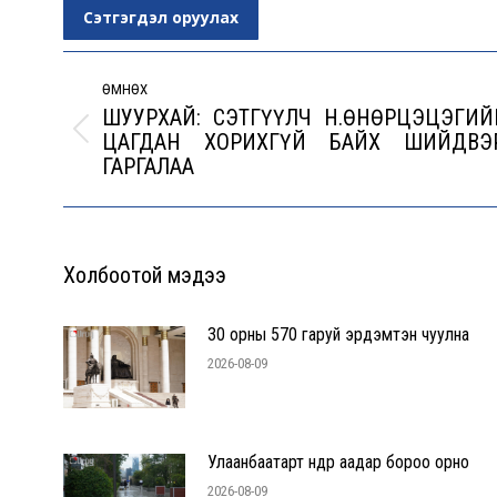
Сэтгэгдэл оруулах
Post
navigation
ӨМНӨХ
ШУУРХАЙ: СЭТГҮҮЛЧ Н.ӨНӨРЦЭЦЭГИЙ
ЦАГДАН ХОРИХГҮЙ БАЙХ ШИЙДВЭ
Previous
ГАРГАЛАА
post:
Холбоотой мэдээ
30 орны 570 гаруй эрдэмтэн чуулна
2026-08-09
Улаанбаатарт өнөөдөр аадар бороо орно
2026-08-09