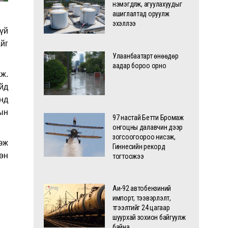
нэмэгдүүлж, агуулахуудыг
ашиглалтад оруулж
эхэллээ
үй
йг
Улаанбаатарт өнөөдөр
аадар бороо орно
ж.
йд
нд
ын
97 настай Бетти Бромаж
онгоцны далавчин дээр
зогсоогоороо нисэж,
эж
Гиннесийн рекорд
өн
тогтоожээ
Аи-92 автобензиний
импорт, тээвэрлэлт,
түгээлтийг 24 цагаар
шуурхай зохион байгуулж
байна