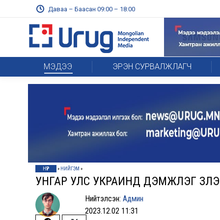
Даваа – Баасан 09:00 – 18:00
МЭДЭЭ
ЭРЭН СУРВАЛЖЛАГЧ
НҮҮР
»
НИЙГЭМ
»
УНГАР УЛС УКРАИНД ДЭМЖЛЭГ ҮЗҮҮЛЭ
Нийтэлсэн:
Админ
2023.12.02 11:31