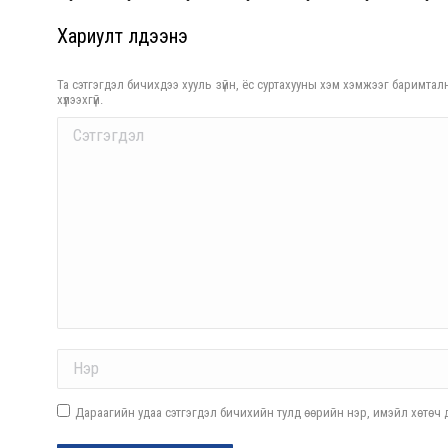
Хариулт үлдээнэ үү
Та сэтгэгдэл бичихдээ хууль зүйн, ёс суртахууны хэм хэмжээг баримталн
хүлээхгүй.
Comment
Name *
Дараагийн удаа сэтгэгдэл бичихийн тулд өөрийн нэр, имэйл хөтөч д