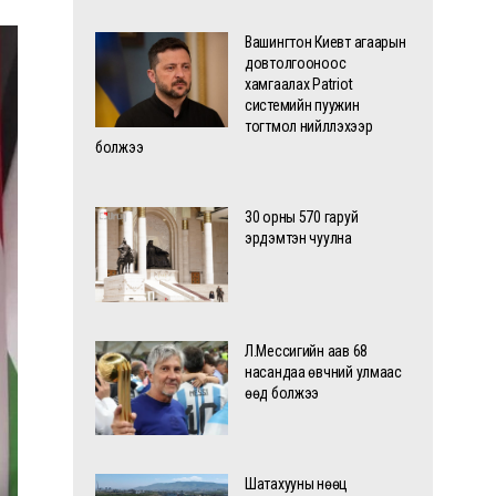
Вашингтон Киевт агаарын
довтолгооноос
хамгаалах Patriot
системийн пуужин
тогтмол нийлүүлэхээр
болжээ
30 орны 570 гаруй
эрдэмтэн чуулна
Л.Мессигийн аав 68
насандаа өвчний улмаас
өөд болжээ
Шатахууны нөөц