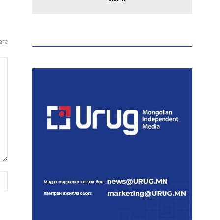
Тайландад 14 настай
сурагч сургуулийнхаа
ага
багш, сурагчид руу гал
нээжээ
Ерөнхий сайд БНХАУ-аас
сар бүр 12-15 мянган тонн
АИ-92 автобензин
тогтмол нийлүүлэх хүсэлт
тавилаа
Бамбай хоншоорт могойд
хатгуулахаас сэрэмжлүүлж
байна
Даян аварга