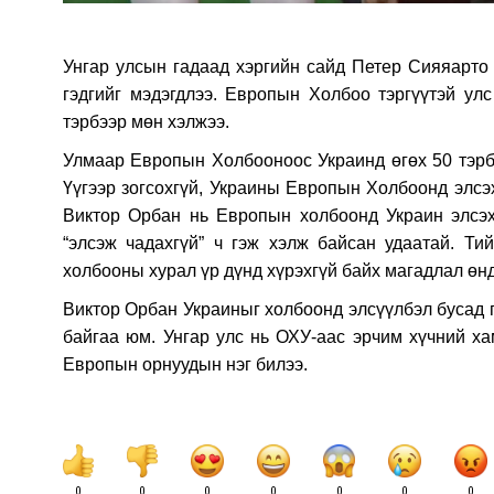
Унгар улсын гадаад хэргийн сайд Петер Сияяарто 
гэдгийг мэдэгдлээ. Европын Холбоо тэргүүтэй ул
тэрбээр мөн хэлжээ.
Улмаар Европын Холбооноос Украинд өгөх 50 тэрбу
Үүгээр зогсохгүй, Украины Европын Холбоонд элсэ
Виктор Орбан нь Европын холбоонд Украин элсэхи
“элсэж чадахгүй” ч гэж хэлж байсан удаатай. Т
холбооны хурал үр дүнд хүрэхгүй байх магадлал өн
Виктор Орбан Украиныг холбоонд элсүүлбэл бусад г
байгаа юм. Унгар улс нь ОХУ-аас эрчим хүчний ха
Европын орнуудын нэг билээ.
0
0
0
0
0
0
0