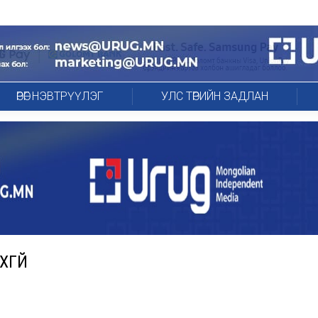
ӨРӨГ НЭВТРҮҮЛЭГ
УЛС ТӨРИЙН ЗАДЛАН
ХГҮЙ