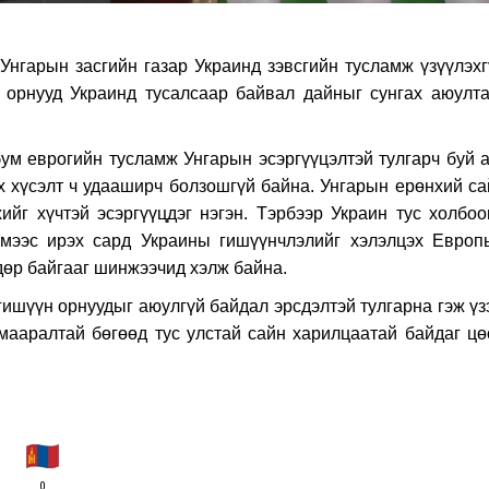
Унгарын засгийн газар Украинд зэвсгийн тусламж үзүүлэхг
с орнууд Украинд тусалсаар байвал дайныг сунгах аюулта
м еврогийн тусламж Унгарын эсэргүүцэлтэй тулгарч буй а
х хүсэлт ч удааширч болзошгүй байна. Унгарын ерөнхий са
йг хүчтэй эсэргүүцдэг нэгэн. Тэрбээр Украин тус холбоо
иймээс ирэх сард Украины гишүүнчлэлийг хэлэлцэх Европ
дөр байгааг шинжээчид хэлж байна.
ишүүн орнуудыг аюулгүй байдал эрсдэлтэй тулгарна гэж үз
мааралтай бөгөөд тус улстай сайн харилцаатай байдаг цө
0