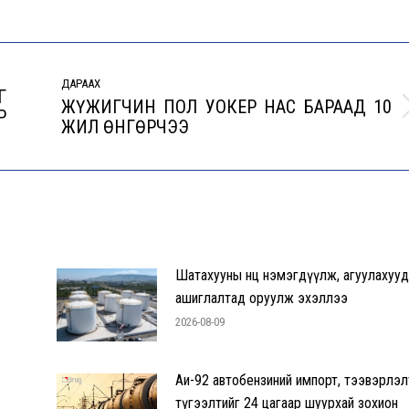
ДАРААХ
Г
ЖҮЖИГЧИН ПОЛ УОКЕР НАС БАРААД 10
Р
Next
ЖИЛ ӨНГӨРЧЭЭ
post:
Шатахууны нөөц нэмэгдүүлж, агуулахуу
ашиглалтад оруулж эхэллээ
2026-08-09
Аи-92 автобензиний импорт, тээвэрлэл
түгээлтийг 24 цагаар шуурхай зохион