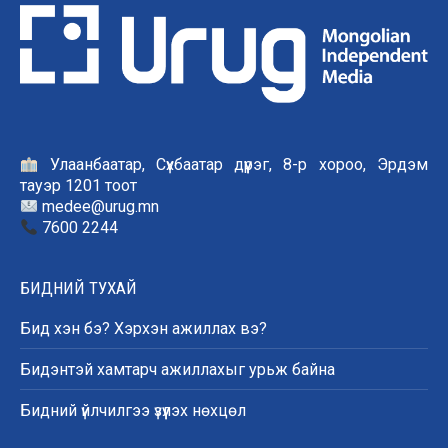
Улаанбаатар, Сүхбаатар дүүрэг, 8-р хороо, Эрдэм
тауэр 1201 тоот
medee@urug.mn
7600 2244
БИДНИЙ ТУХАЙ
Бид хэн бэ? Хэрхэн ажиллах вэ?
Бидэнтэй хамтарч ажиллахыг урьж байна
Бидний үйлчилгээ үзүүлэх нөхцөл