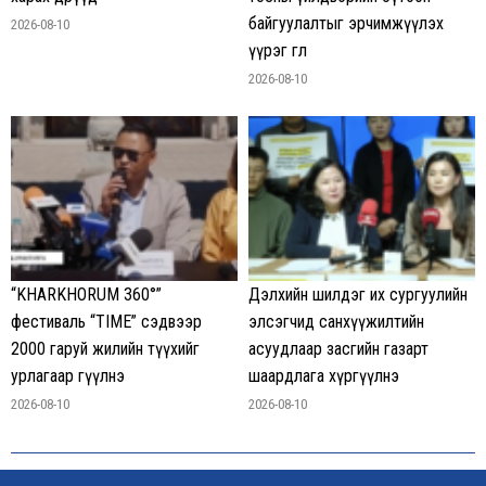
байгуулалтыг эрчимжүүлэх
2026-08-10
үүрэг өглөө
2026-08-10
“KHARKHORUM 360°”
Дэлхийн шилдэг их сургуулийн
фестиваль “TIME” сэдвээр
элсэгчид санхүүжилтийн
2000 гаруй жилийн түүхийг
асуудлаар засгийн газарт
урлагаар өгүүлнэ
шаардлага хүргүүлнэ
2026-08-10
2026-08-10