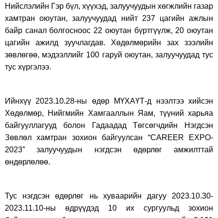
Нийслэлийн Гэр бүл, хүүхэд, залуучуудын хөгжлийн газар
хамтран оюутан, залуучуудад нийт 237 цагийн ажлын
байр санал болгосноос 22 оюутан бүртгүүлж, 20 оюутан
цагийн ажилд зуучлагдав. Хөдөлмөрийн зах зээлийн
зөвлөгөө, мэдээллийг 100 гаруй оюутан, залуучуудад тус
тус хүргэлээ.
Ийнхүү 2023.10.28-ны өдөр МҮХАҮТ-д нээлтээ хийсэн
Хөдөлмөр, Нийгмийн Хамгааллын Яам, түүний харьяа
байгууллагууд болон Гадаадад Төгсөгчдийн Нэгдсэн
Зөвлөл хамтран зохион байгуулсан “CAREER EXPO-
2023” залуучуудын нэгдсэн өдөрлөг амжилттай
өндөрлөлөө.
Тус нэгдсэн өдөрлөг нь хуваарийн дагуу 2023.10.30-
2023.11.10-ны өдрүүдэд 10 их сургуульд зохион