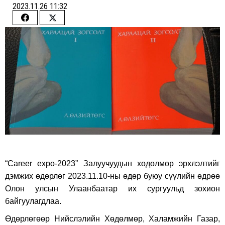
2023.11.26 11:32
Share
Share
on
on
Facebook
Twitter
“Career expo-2023” Залуучуудын хөдөлмөр эрхлэлтийг
дэмжих өдөрлөг 2023.11.10-ны өдөр буюу сүүлийн өдрөө
Олон улсын Улаанбаатар их сургуульд зохион
байгуулагдлаа.
Өдөрлөгөөр Нийслэлийн Хөдөлмөр, Халамжийн Газар,