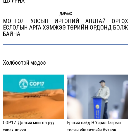
ШУУРНА
post:
ДАРААХ
МОНГОЛ УЛСЫН ИРГЭНИЙ АНДГАЙ ӨРГӨХ
ЁСЛОЛЫН АРГА ХЭМЖЭЭ ТӨРИЙН ОРДОНД БОЛЖ
Next
БАЙНА
post:
Холбоотой мэдээ
COP17: Дэлхий монгол руу
Ерөнхий сайд Н.Учрал Газрын
харах өдрүүд
тосны үйлдвэрийн бүтээн