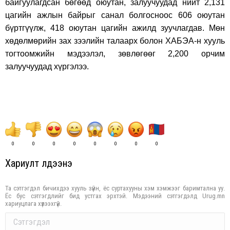
байгуулагдсан бөгөөд оюутан, залуучуудад нийт 2,131
цагийн ажлын байрыг санал болгосноос 606 оюутан
бүртгүүлж, 418 оюутан цагийн ажилд зуучлагдав. Мөн
хөдөлмөрийн зах зээлийн талаарх болон ХАБЭА-н хууль
тогтоомжийн мэдээлэл, зөвлөгөөг 2,200 орчим
залуучуудад хүргэлээ.
0
0
0
0
0
0
0
0
Хариулт үлдээнэ үү
Та сэтгэгдэл бичихдээ хууль зүйн, ёс суртахууны хэм хэмжээг баримтална уу.
Ёс бус сэтгэгдлийг бид устгах эрхтэй. Мэдээний сэтгэгдэлд Urug.mn
хариуцлага хүлээхгүй.
Comment