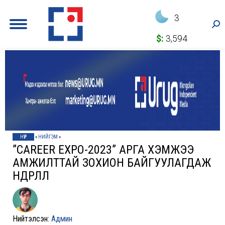
3
Sea
$:
3,594
НҮҮР
»
НИЙГЭМ
»
”CAREER EXPO-2023” АРГА ХЭМЖЭЭ
АМЖИЛТТАЙ ЗОХИОН БАЙГУУЛАГДАЖ
ӨНДӨРЛӨЛӨӨ
Нийтэлсэн:
Админ