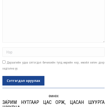
Name *
Дараагийн удаа сэтгэгдэл бичихийн тулд өөрийн нэр, имэйл хөтөч дээр
хадгална уу.
Сэтгэгдэл оруулах
Post
navigation
ӨМНӨХ
ЗАРИМ НУТГААР ЦАС ОРЖ, ЦАСАН ШУУРГА
Previous