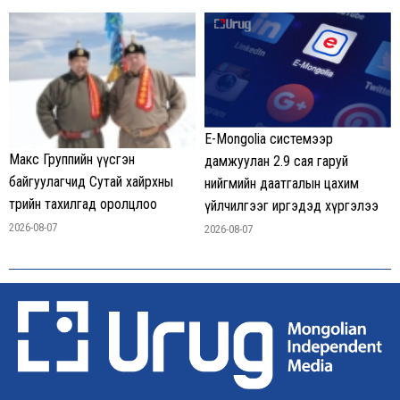
E-Mongolia системээр
Макс Группийн үүсгэн
дамжуулан 2.9 сая гаруй
байгуулагчид Сутай хайрхны
нийгмийн даатгалын цахим
төрийн тахилгад оролцлоо
үйлчилгээг иргэдэд хүргэлээ
2026-08-07
2026-08-07