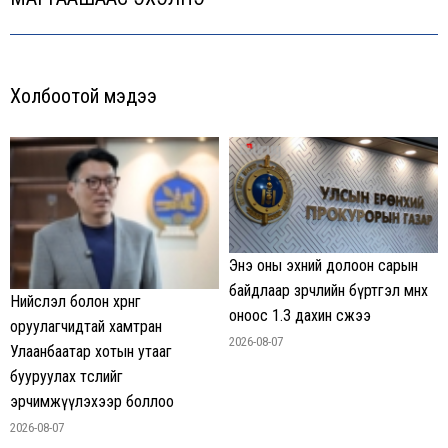
post:
Холбоотой мэдээ
Энэ оны эхний долоон сарын
байдлаар зөрчлийн бүртгэл өмнөх
Нийслэл болон хөрөнгө
оноос 1.3 дахин өсжээ
оруулагчидтай хамтран
2026-08-07
Улаанбаатар хотын утааг
бууруулах төслийг
эрчимжүүлэхээр боллоо
2026-08-07