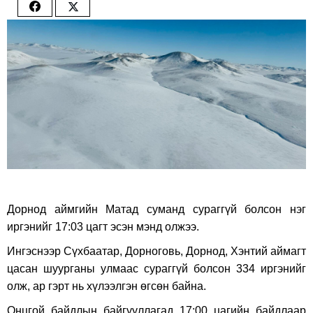
Share
Share
on
on
Facebook
Twitter
Дорнод аймгийн Матад суманд сураггүй болсон нэг
иргэнийг 17:03 цагт эсэн мэнд олжээ.
Ингэснээр Сүхбаатар, Дорноговь, Дорнод, Хэнтий аймагт
цасан шуурганы улмаас сураггүй болсон 334 иргэнийг
олж, ар гэрт нь хүлээлгэн өгсөн байна.
Онцгой байдлын байгууллагад 17:00 цагийн байдлаар