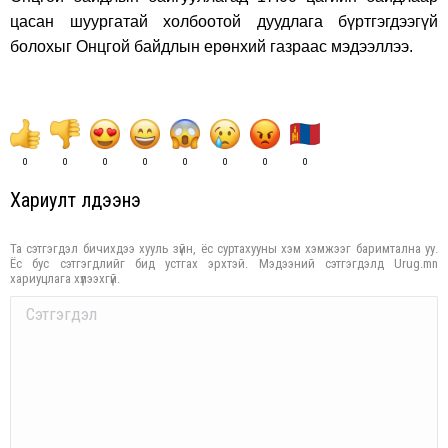
цасан шуургатай холбоотой дуудлага бүртгэгдээгүй
болохыг Онцгой байдлын ерөнхий газраас мэдээллээ.
0
0
0
0
0
0
0
0
Хариулт үлдээнэ үү
Та сэтгэгдэл бичихдээ хууль зүйн, ёс суртахууны хэм хэмжээг баримтална уу.
Ёс бус сэтгэгдлийг бид устгах эрхтэй. Мэдээний сэтгэгдэлд Urug.mn
хариуцлага хүлээхгүй.
Comment