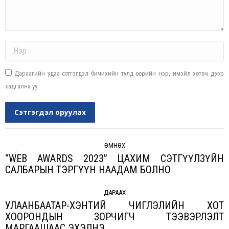
Name *
Дараагийн удаа сэтгэгдэл бичихийн тулд өөрийн нэр, имэйл хөтөч дээр
хадгална уу.
Сэтгэгдэл оруулах
Post
navigation
ӨМНӨХ
“WEB AWARDS 2023” ЦАХИМ СЭТГҮҮЛЗҮЙН
Previous
САЛБАРЫН ТЭРГҮҮН НААДАМ БОЛНО
post:
ДАРААХ
УЛААНБААТАР-ХЭНТИЙ ЧИГЛЭЛИЙН ХОТ
ХООРОНДЫН ЗОРЧИГЧ ТЭЭВЭРЛЭЛТ
Next
МАРГААШААС ЭХЭЛНЭ