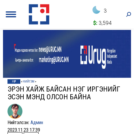
3
Sea
$:
3,594
НҮҮР
»
НИЙГЭМ
»
ЭРЭН ХАЙЖ БАЙСАН НЭГ ИРГЭНИЙГ
ЭСЭН МЭНД ОЛСОН БАЙНА
Нийтэлсэн:
Админ
2023.11.23 17:39