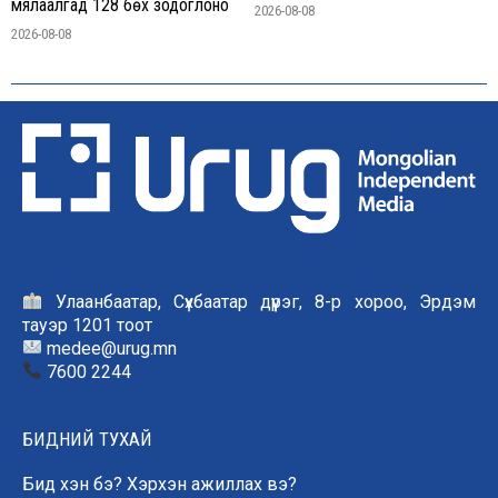
мялаалгад 128 бөх зодоглоно
2026-08-08
2026-08-08
Улаанбаатар, Сүхбаатар дүүрэг, 8-р хороо, Эрдэм
тауэр 1201 тоот
medee@urug.mn
7600 2244
БИДНИЙ ТУХАЙ
Бид хэн бэ? Хэрхэн ажиллах вэ?