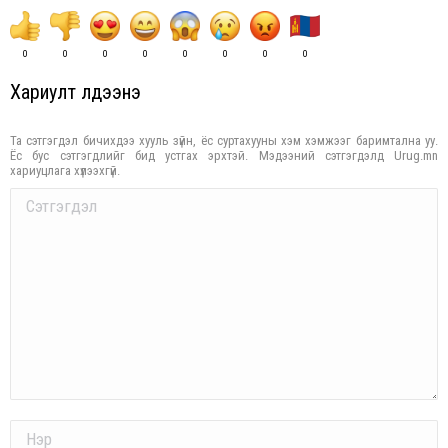
0
0
0
0
0
0
0
0
Хариулт үлдээнэ үү
Та сэтгэгдэл бичихдээ хууль зүйн, ёс суртахууны хэм хэмжээг баримтална уу.
Ёс бус сэтгэгдлийг бид устгах эрхтэй. Мэдээний сэтгэгдэлд Urug.mn
хариуцлага хүлээхгүй.
Comment
Name *