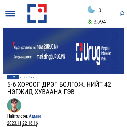
3
Sea
$:
3,594
НҮҮР
»
НИЙГЭМ
»
5-6 ХОРООГ ДҮҮРЭГ БОЛГОЖ, НИЙТ 42
НЭГЖИД ХУВААНА ГЭВ
Нийтэлсэн:
Админ
2023.11.22 16:16