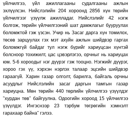
үйлчилгээ, үйл ажиллагааны судалгааны ажлын
эхлүүлсэн. Нийслэлийн 204 хороонд 2856 хүн төрийн
үйлчилгээг үзүүлж ажилладаг. Нийслэлийг 42 нэгж
болгож, төрийн үйлчилгээний шат дамжлагыг бууруулах
боломжтой гэж үзсэн. Учир нь Засаг дарга хүн томилох,
төсөв зарцуулах гэх мэт ахуйн ажлын шийдвэр гаргах
боломжгүй байдаг тул нэгж бүрийг хариуцсан хүнтэй
болсноор тохижилт, цас цэвэрлэгээ, орчныг нь хариуцах
юм. 5-6 хороодыг нэг дүүрэг гэж тооцно. Нэгжийг дүүрэг,
хороо гэх үү, хэрхэн нэрлэх талаар эцсийн шийдвэр
гараагүй. Харин газар олголт, барилга, байгаль орчны
асуудлыг Нийслэлийн засаг даргын тамгын газар
хариуцна. Мөн төрийн 440 төрлийн үйлчилгээ үзүүлдэг
"хурдан төв" байгуулна. Одоогийн хороод 15 үйлчилгээ
үзүүлдэг. Ингэснээр 23 тэрбум төгрөгийн хэмнэлт
гарахаар байна" гэлээ.