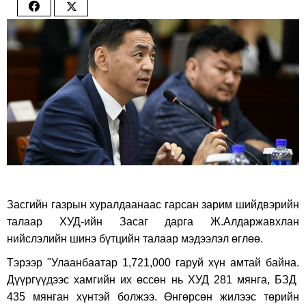
Share
Share
on
on
Facebook
Twitter
Засгийн газрын хуралдаанаас гарсан зарим шийдвэрийн
талаар ХУД-ийн Засаг дарга Ж.Алдаржавхлан
нийслэлийн шинэ бүтцийн талаар мэдээлэл өглөө.
Тэрээр "Улаанбаатар 1,721,000 гаруй хүн амтай байна.
Дүүргүүдээс хамгийн их өссөн нь ХУД 281 мянга, БЗД
435 мянган хүнтэй болжээ. Өнгөрсөн жилээс төрийн