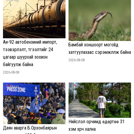
Аи-92 автобензиний импорт,
Бамбай хоншоорт могойд
тээвэрлэлт, түгээлтийг 24
хатгуулахаас сэрэмжлүүлж байна
цагаар шуурхай зохион
2026-08-08
байгуулж байна
2026-08-08
Нийслэл орчимд өдөртөө 31
Даян аварга Б.Орхонбаярын
хэм хүрч хална