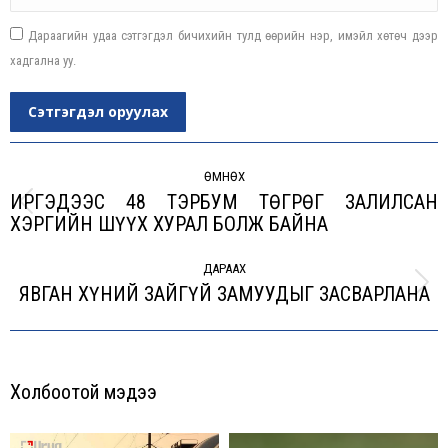
Дараагийн удаа сэтгэгдэл бичихийн тулд өөрийн нэр, имэйл хөтөч дээр
хадгална уу.
Сэтгэгдэл оруулах
Post
navigation
ӨМНӨХ
ИРГЭДЭЭС 48 ТЭРБУМ ТӨГРӨГ ЗАЛИЛСАН
Previous
ХЭРГИЙН ШҮҮХ ХУРАЛ БОЛЖ БАЙНА
post:
ДАРААХ
ЯВГАН ХҮНИЙ ЗАЙГҮЙ ЗАМУУДЫГ ЗАСВАРЛАНА
Next
post:
Холбоотой мэдээ