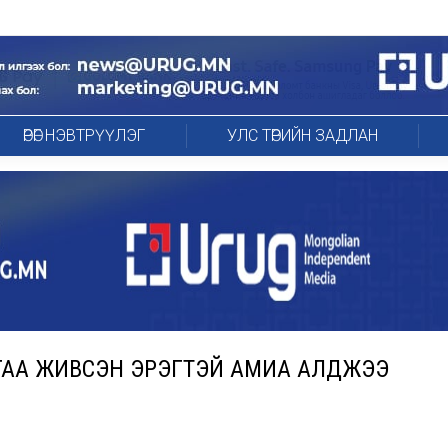
ӨРӨГ НЭВТРҮҮЛЭГ
УЛС ТӨРИЙН ЗАДЛАН
АА ЖИВСЭН ЭРЭГТЭЙ АМИА АЛДЖЭЭ