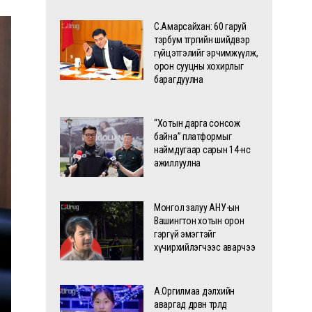
С.Амарсайхан: 60 гаруй
тэрбум төгрөгийн шийдвэр
гүйцэтгэлийг эрчимжүүлж,
орон сууцны хохирлыг
барагдуулна
“Хотын дарга сонсож
байна” платформыг
наймдугаар сарын 14-нөөс
ажиллуулна
Монгол залуу АНУ-ын
Вашингтон хотын орон
гэргүй эмэгтэйг
хүчирхийлэгчээс аварчээ
А.Оргилмаа дэлхийн
аваргад дөрвөн төрөлд