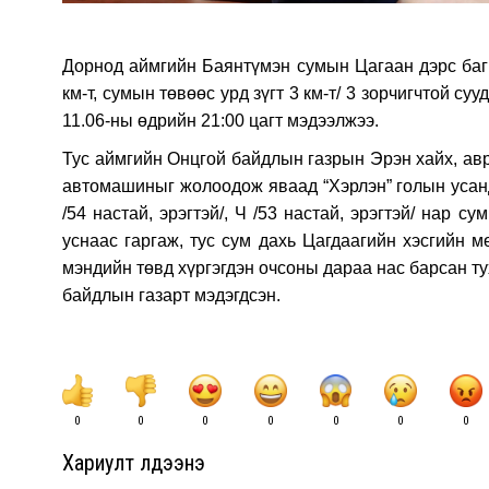
Дорнод аймгийн Баянтүмэн сумын Цагаан дэрс багий
км-т, сумын төвөөс урд зүгт 3 км-т/ 3 зорчигчтой с
11.06-ны өдрийн 21:00 цагт мэдээлжээ.
Тус аймгийн Онцгой байдлын газрын Эрэн хайх, авр
автомашиныг жолоодож яваад “Хэрлэн” голын усанд 
/54 настай, эрэгтэй/, Ч /53 настай, эрэгтэй/ нар
уснаас гаргаж, тус сум дахь Цагдаагийн хэсгийн м
мэндийн төвд хүргэгдэн очсоны дараа нас барсан т
байдлын газарт мэдэгдсэн.
0
0
0
0
0
0
0
Хариулт үлдээнэ үү