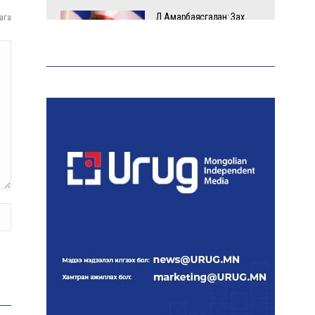
Д.Амарбаясгалан: Зах
ага
зээлийн буруу бодлого
шатахууны хямралаар
илэрч байна
Голомт банк АНЭУ-ын
Mashreq банканд Дирхам
валютын данс нээлээ
Эрчим хүчний сайд
Б.Найдалаа: Дундговийн
эрчим хүчний томоохон
төслүүдэд дэмжлэг
үзүүлнэ
Давхардсан
зохицуулалтыг бууруулах
хүрээнд 83 дүрэм, журмыг