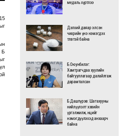
медаль хүртлээ
15
гыг
Дэлхий даяар элсэн
чихрийн үнэ нэмэгдэх
төлөвтэй байна
ын
 Б
ныг
Б.Оюунбилэг:
үл
Хамтрагчдаа хуулийн
ой
байгууллагаар далайлгаж
дарамталсан
Б.Дашпүрэв: Шатахууны
нийлүүлэлт хэвийн
үргэлжилж, нөөцийг
нэмэгдүүлэхэд анхаарч
байна