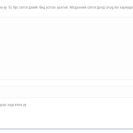
а уу. Ёс бус сэтгэгдлийг бид устгах эрхтэй. Мэдээний сэтгэгдэлд Urug.mn хариуцл
ээр хадгална уу.