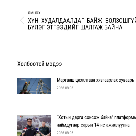
navigation
ӨМНӨХ
ХҮН ХУДАЛДААЛДАГ БАЙЖ БОЛЗОШГҮ
Previous
БҮЛЭГ ЭТГЭЭДИЙГ ШАЛГАЖ БАЙНА
post:
Холбоотой мэдээ
Маргааш цахилгаан хязгаарлах хуваарь
2026-08-06
“Хотын дарга сонсож байна” платформ
наймдугаар сарын 14-нөөс ажиллуулна
2026-08-06