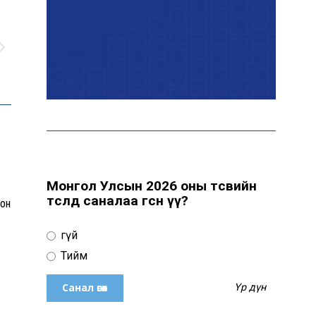
цуцалжээ
Өчигдөр 102 тусгай дугаарт
2321 дуудлага, мэдээлэл
бүртгэгджээ
Монголын шигшээ баг
Японд хамтарсан
бэлтгэлд оролцоно
Монгол Улсын 2026 оны төсвийн
төсөлд саналаа өгсөн үү?
он
Өнөөдөр цахилгаан
Үгүй
хязгаарлах байршил
Тийм
Үр дүн
н
“Явуулын оффис” өнөөдөр