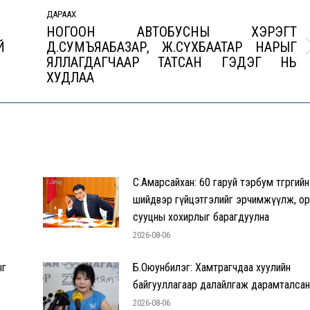
ДАРААХ
НОГООН АВТОБУСНЫ ХЭРЭГТ
Й
Д.СУМЪЯАБАЗАР, Ж.СҮХБААТАР НАРЫГ
Next
ЯЛЛАГДАГЧААР ТАТСАН ГЭДЭГ НЬ
post:
ХУДЛАА
С.Амарсайхан: 60 гаруй тэрбум төгрөгийн
шийдвэр гүйцэтгэлийг эрчимжүүлж, ор
сууцны хохирлыг барагдуулна
2026-08-06
ыг
Б.Оюунбилэг: Хамтрагчдаа хуулийн
байгууллагаар далайлгаж дарамталса
2026-08-06