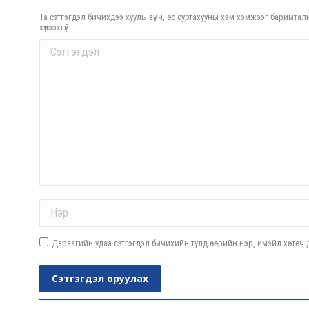
Та сэтгэгдэл бичихдээ хууль зүйн, ёс суртахууны хэм хэмжээг баримталн
хүлээхгүй.
Comment
Name *
Дараагийн удаа сэтгэгдэл бичихийн тулд өөрийн нэр, имэйл хөтөч д
Сэтгэгдэл оруулах
Post