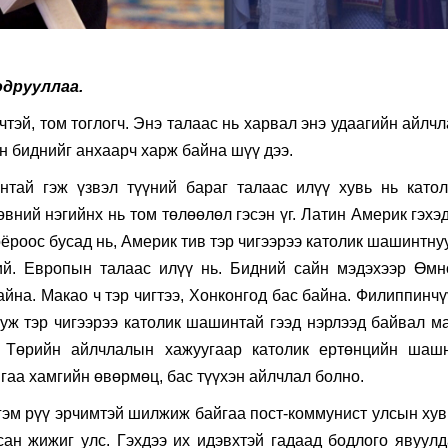
одрууллаа.
тэй, том тоглогч. Энэ талаас нь харвал энэ удаагийн айлч
үн биднийг анхаарч харж байна шүү дээ.
тай гэж үзвэл түүний бараг талаас илүү хувь нь катол
вний нэгийнх нь том төлөөлөл гэсэн үг. Латин Америк гэхэ
оёроос бусад нь, Америк тив тэр чигээрээ католик шашинтну
ий. Европын талаас илүү нь. Бидний сайн мэдэхээр Өмн
йна. Макао ч тэр чигтээ, Хонконгод бас байна. Филиппинчү
муж тэр чигээрээ католик шашинтай гээд нэрлээд байвал м
ал Төрийн айлчлалын хажуугаар католик ертөнцийн шаш
гаа хамгийн өвөрмөц, бас түүхэн айлчлал болно.
гэм рүү эрчимтэй шилжиж байгаа пост-коммунист улсын хув
ан жижиг улс. Гэхдээ их идэвхтэй гадаад бодлого явуулда