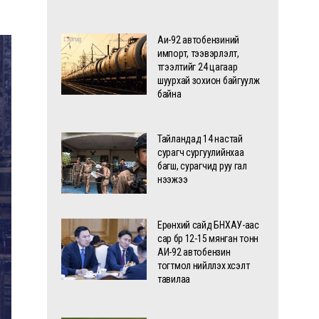
Аи-92 автобензиний
импорт, тээвэрлэлт,
түгээлтийг 24 цагаар
шуурхай зохион байгуулж
байна
Тайландад 14 настай
сурагч сургуулийнхаа
багш, сурагчид руу гал
нээжээ
Ерөнхий сайд БНХАУ-аас
сар бүр 12-15 мянган тонн
АИ-92 автобензин
тогтмол нийлүүлэх хүсэлт
тавилаа