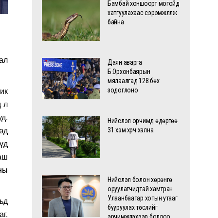
Бамбай хоншоорт могойд
хатгуулахаас сэрэмжлүүлж
байна
лал
Даян аварга
Б.Орхонбаярын
мялаалгад 128 бөх
зодоглоно
ик
д л
уд.
Нийслэл орчимд өдөртөө
31 хэм хүрч хална
өд
үд
аш
ны
Нийслэл болон хөрөнгө
оруулагчидтай хамтран
Улаанбаатар хотын утааг
ьд
бууруулах төслийг
г.
эрчимжүүлэхээр боллоо