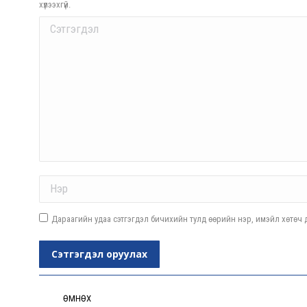
хүлээхгүй.
Comment
Name *
Дараагийн удаа сэтгэгдэл бичихийн тулд өөрийн нэр, имэйл хөтөч д
Сэтгэгдэл оруулах
Post
navigation
ӨМНӨХ