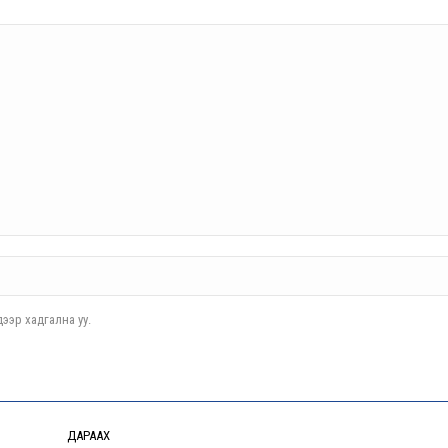
ээр хадгална уу.
ДАРААХ