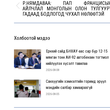
Р.НЯМДАВАА: ПАП ФРАНЦИСЫ
АЙЛЧЛАЛ МОНГОЛЫН ОЛОН ТУЛГУУР
Previous
ГАДААД БОДЛОГОД ЧУХАЛ НӨЛӨӨТЭЙ
post:
Холбоотой мэдээ
Ерөнхий сайд БНХАУ-аас сар бүр 12-15
мянган тонн АИ-92 автобензин тогтмол
нийлүүлэх хүсэлт тавилаа
2026-08-08
Санхүүгийн хэмнэлтийн горимд эрүүл
мэндийн салбар хамаарахгүй
2026-08-05