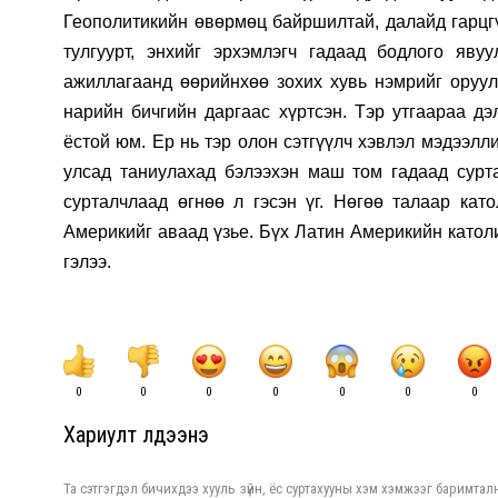
Геополитикийн өвөрмөц байршилтай, далайд гарцгү
тулгуурт, энхийг эрхэмлэгч гадаад бодлого яву
ажиллагаанд өөрийнхөө зохих хувь нэмрийг оруул
нарийн бичгийн даргаас хүртсэн. Тэр утгаараа д
ёстой юм. Ер нь тэр олон сэтгүүлч хэвлэл мэдээлл
улсад таниулахад бэлээхэн маш том гадаад сурт
сурталчлаад өгнөө л гэсэн үг. Нөгөө талаар ка
Америкийг аваад үзье. Бүх Латин Америкийн катол
гэлээ.
0
0
0
0
0
0
0
Хариулт үлдээнэ үү
Та сэтгэгдэл бичихдээ хууль зүйн, ёс суртахууны хэм хэмжээг баримталн