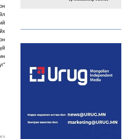
он
йл
Энэ оны эхний долоон
ий
сарын байдлаар зөрчлийн
бүртгэл өмнөх оноос 1.3
йх
дахин өсжээ
лон
үй
ин
Макс Группийн үүсгэн
байгуулагчид Сутай
г”
хайрхны төрийн тахилгад
оролцлоо
E-Mongolia системээр
дамжуулан 2.9 сая гаруй
нийгмийн даатгалын
цахим үйлчилгээг иргэдэд
хүргэлээ
ага
Холливудын алдартай хос