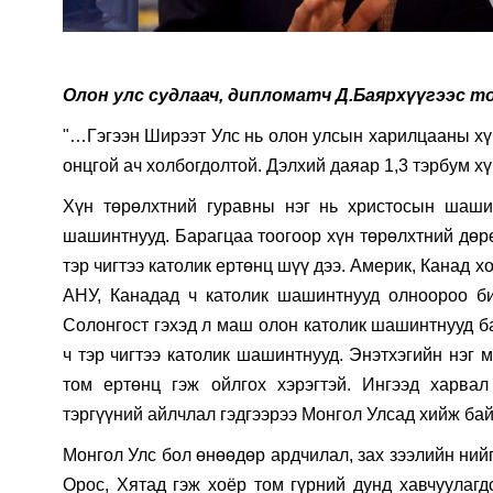
Олон улс судлаач, дипломатч Д.Баярхүүгээс т
"…Гэгээн Ширээт Улс нь олон улсын харилцааны хүч
онцгой ач холбогдолтой. Дэлхий даяар 1,3 тэрбум х
Хүн төрөлхтний гуравны нэг нь христосын шашин
шашинтнууд. Барагцаа тоогоор хүн төрөлхтний дөрө
тэр чигтээ католик ертөнц шүү дээ. Америк, Канад х
АНУ, Канадад ч католик шашинтнууд олноороо б
Солонгост гэхэд л маш олон католик шашинтнууд ба
ч тэр чигтээ католик шашинтнууд. Энэтхэгийн нэг 
том ертөнц гэж ойлгох хэрэгтэй. Ингээд харв
тэргүүний айлчлал гэдгээрээ Монгол Улсад хийж бай
Монгол Улс бол өнөөдөр ардчилал, зах зээлийн ний
Орос, Хятад гэж хоёр том гүрний дунд хавчуулагдс