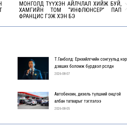
Н
МОНГОЛД ТҮҮХЭН АЙЛЧЛАЛ ХИЙЖ БУЙ,
Т
ХАМГИЙН ТОМ “ИНФЛЮНСЕР” ПАП
Next
ФРАНЦИС ГЭЖ ХЭН БЭ
post:
Т.Ганболд: Ерөнхийлөгчийн сонгуульд нэр
дэвших боломж бүрдвэл өрсөлдөнө
2026-08-07
Автобензин, дизель түлшний онцгой
албан татварыг тэглэлээ
2026-08-05