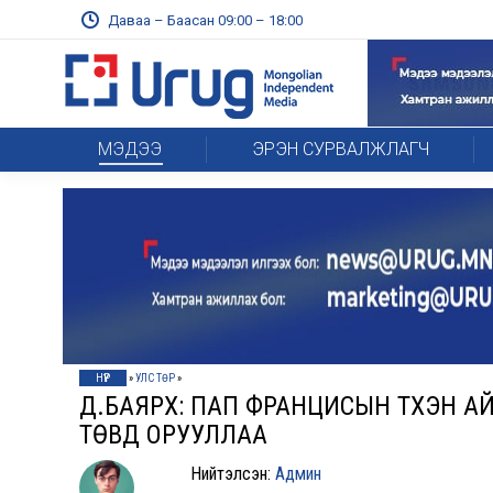
Даваа – Баасан 09:00 – 18:00
МЭДЭЭ
ЭРЭН СУРВАЛЖЛАГЧ
НҮҮР
»
УЛС ТӨР
»
Д.БАЯРХҮҮ: ПАП ФРАНЦИСЫН ТҮҮХЭ
ТӨВД ОРУУЛЛАА
Нийтэлсэн:
Админ