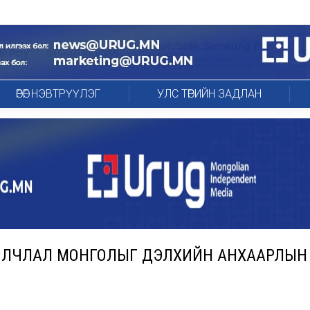
ӨРӨГ НЭВТРҮҮЛЭГ
УЛС ТӨРИЙН ЗАДЛАН
Н АЙЛЧЛАЛ МОНГОЛЫГ ДЭЛХИЙН АНХААРЛЫН