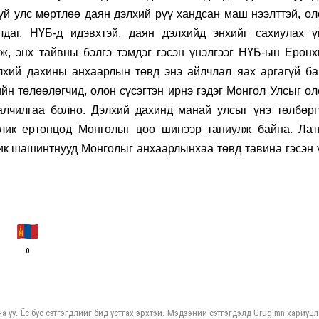
й улс мөртлөө даян дэлхий рүү хандсан маш нээлттэй, ол
улдаг. НҮБ-д идэвхтэй, даян дэлхийд энхийг сахиулах ү
ж, энх тайвны бэлгэ тэмдэг гэсэн үнэлгээг НҮБ-ын Ерөнх
элхий дахины анхаарлын төвд энэ айлчлал яах аргагүй ба
ийн төлөөлөгчид, олон сүсэгтэн ирнэ гэдэг Монгол Улсыг о
алчилгаа болно. Дэлхий дахинд манай улсыг үнэ төлбөрг
толик ертөнцөд Монголыг цоо шинээр таниулж байна. Лат
ик шашинтнууд Монголыг анхаарлынхаа төвд тавина гэсэн ү
0
а уу. Ёс бус сэтгэгдлийг бид устгах эрхтэй. Мэдээний сэтгэгдэлд Urug.mn хариуцл