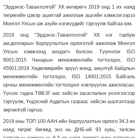
“Эрдэнэс-Тавантолгой” ХК өнгөрөгч 2019 онд 1 их наяд
төгрөгийн цэвэр ашигтай ажиллаж ашгийн хэмжээгээрээ
Монгол Улсын аж ахуйн нэгжүүдийг тэргүүлж байгаа юм.
2019 онд “Эрдэнэс-Тавантолгой” ХК нэг тэрбум
ам.долларын борлуулалтын орлоготой ажиллаж Монгол
Улсын хэмжээнд анхдагч болсон. Түүнчлэн ISO
9001:2015 Чанарын менежментийн тогтолцоо, ISO
45001:2018 Хөдөлмөрийн эрүүл мэнд, аюулгүй байдлын
менежментийн тогтолцоо, ISO 14001:2015 Байгаль
орчны менежментийн тогтолцоог нэвтрүүлэн ажилласан.
Үүнээс гадна ТӨБЗГ-аас хийсэн засаглалын үнэлгээгээр
тэргүүлж, Үндэсний Аудитын газраас хийсэн шалгалтаар
зөрчилгүй гарчээ.
2019 оны ТОП 100 ААН-ийн борлуулалтын орлого 34.3 их
наяд төгрөг бөгөөд энэ нь ДНБ-ий 93 хувь, төлсөн
татварын хэмжээ нь 6.3 их наяд төгрөгт хүрч татварын