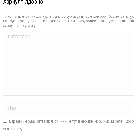
Хариулт үлдээнэ үү
Та сэтгэгдэл бичихдээ хууль зүйн, ёс суртахууны хэм хэмжээг баримтална уу.
Ёс бус сэтгэгдлийг бид устгах эрхтэй. Мэдээний сэтгэгдэлд Urug.mn
хариуцлага хүлээхгүй.
Comment
Name *
Дараагийн удаа сэтгэгдэл бичихийн тулд өөрийн нэр, имэйл хөтөч дээр
хадгална уу.