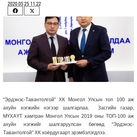
2020.05.25 11:22
Share
Share
on
on
Facebook
Twitter
“Эрдэнэс-Тавантолгой” ХК Монгол Улсын топ 100 аж
ахуйн нэгжийн нэгээр шалгарлаа. Засгийн газар,
МҮХАҮТ хамтран Монгол Улсын 2019 оны ТОП-100 аж
ахуйн нэгжийг шалгаруулсан бөгөөд “Эрдэнэс-
Тавантолгой” ХК хоёрдугаарт эрэмбэлэгдлээ.