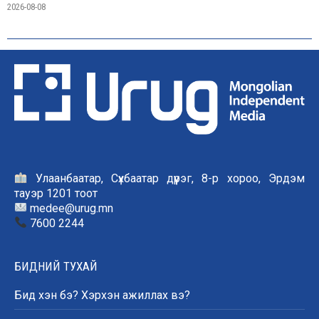
2026-08-08
Улаанбаатар, Сүхбаатар дүүрэг, 8-р хороо, Эрдэм
тауэр 1201 тоот
medee@urug.mn
7600 2244
БИДНИЙ ТУХАЙ
Бид хэн бэ? Хэрхэн ажиллах вэ?