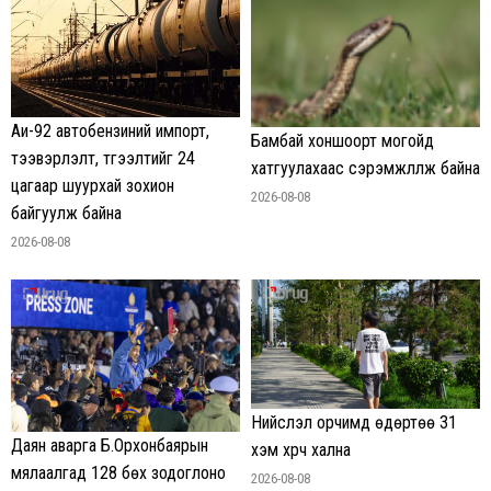
Аи-92 автобензиний импорт,
Бамбай хоншоорт могойд
тээвэрлэлт, түгээлтийг 24
хатгуулахаас сэрэмжлүүлж байна
цагаар шуурхай зохион
2026-08-08
байгуулж байна
2026-08-08
Нийслэл орчимд өдөртөө 31
Даян аварга Б.Орхонбаярын
хэм хүрч хална
мялаалгад 128 бөх зодоглоно
2026-08-08