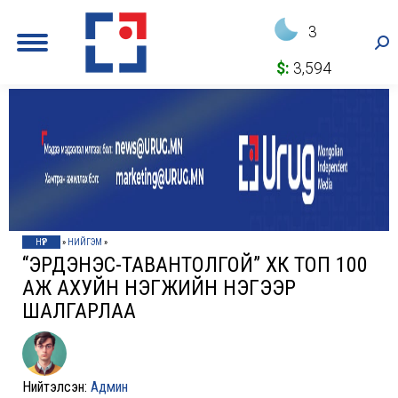
3
Sea
$:
3,594
НҮҮР
»
НИЙГЭМ
»
“ЭРДЭНЭС-ТАВАНТОЛГОЙ” ХК ТОП 100
АЖ АХУЙН НЭГЖИЙН НЭГЭЭР
ШАЛГАРЛАА
Нийтэлсэн:
Админ