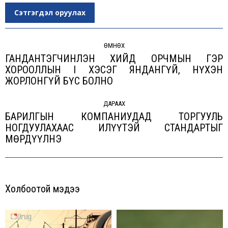
Сэтгэгдэл оруулах
Post
navigation
ӨМНӨХ
ГАНДАНТЭГЧИНЛЭН ХИЙД ОРЧМЫН ГЭР
ХОРООЛЛЫН I ХЭСЭГ ЯНДАНГҮЙ, НҮХЭН
Previous
ЖОРЛОНГҮЙ БҮС БОЛНО
post:
ДАРААХ
БАРИЛГЫН КОМПАНИУДАД ТОРГУУЛЬ
НОГДУУЛАХААС ИЛҮҮТЭЙ СТАНДАРТЫГ
Next
МӨРДҮҮЛНЭ
post:
Холбоотой мэдээ