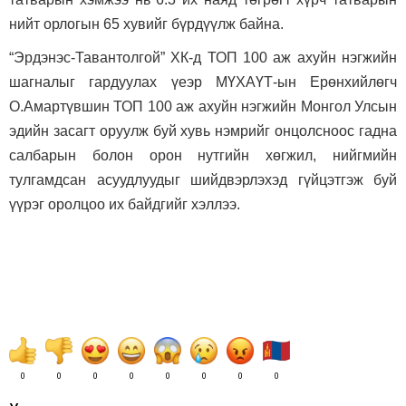
нийт орлогын 65 хувийг бүрдүүлж байна.
“Эрдэнэс-Тавантолгой” ХК-д ТОП 100 аж ахуйн нэгжийн
шагналыг гардуулах үеэр МҮХАҮТ-ын Ерөнхийлөгч
О.Амартүвшин ТОП 100 аж ахуйн нэгжийн Монгол Улсын
эдийн засагт оруулж буй хувь нэмрийг онцолсноос гадна
салбарын болон орон нутгийн хөгжил, нийгмийн
тулгамдсан асуудлуудыг шийдвэрлэхэд гүйцэтгэж буй
үүрэг оролцоо их байдгийг хэллээ.
0
0
0
0
0
0
0
0