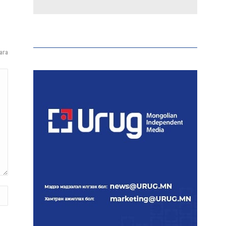
Эрдэмтэд AI ашиглан цоо
шинэ вирусүүд бүтээжээ
ага
Ш.Шинэцэцэгийг
хохироосон гэх 2011 оны
хэргийг прокуророос
шүүхэд шилжүүлжээ
Meta компанийг 567 сая
ам.доллароор торгожээ
Шатахууны нийлүүлэлт
эрчимжиж, түгээлтийн
хүчин чадлыг нэмэгдүүлж