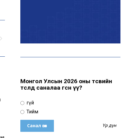
байна
“Сүхбаатар дүүрэгт
үйлдвэрлэв- 2026”
үзэсгэлэн үргэлжилж
байна
Т.Ганболд: Ерөнхийлөгчийн
сонгуульд нэр дэвших
боломж бүрдвэл өрсөлдөнө
Монгол Улсын 2026 оны төсвийн
төсөлд саналаа өгсөн үү?
Цахим орчинд тархсан
н
Үгүй
бичлэгийн дараа
автобусны жолоочид
Тийм
хариуцлага тооцжээ
Үр дүн
ХААН Банк Ногоон нуур
ая