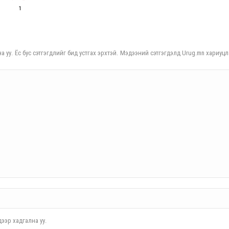
1
а уу. Ёс бус сэтгэгдлийг бид устгах эрхтэй. Мэдээний сэтгэгдэлд Urug.mn хариуцл
ээр хадгална уу.