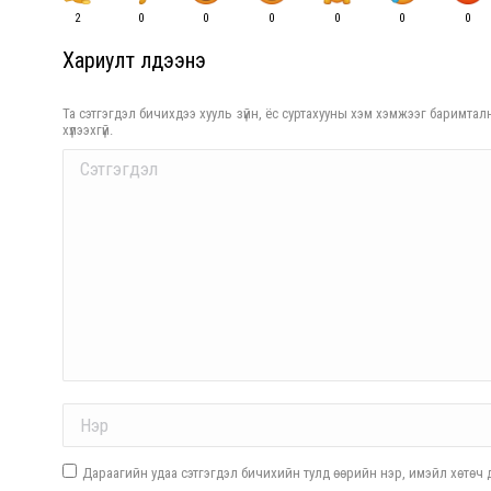
2
0
0
0
0
0
0
Хариулт үлдээнэ үү
Та сэтгэгдэл бичихдээ хууль зүйн, ёс суртахууны хэм хэмжээг баримталн
хүлээхгүй.
Comment
Name *
Дараагийн удаа сэтгэгдэл бичихийн тулд өөрийн нэр, имэйл хөтөч д