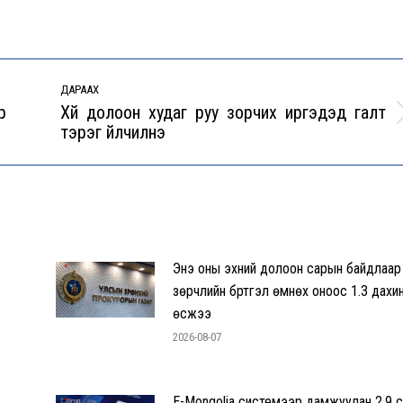
ДАРААХ
р
Хүй долоон худаг руу зорчих иргэдэд галт
Next
тэрэг үйлчилнэ
post:
Энэ оны эхний долоон сарын байдлаар
зөрчлийн бүртгэл өмнөх оноос 1.3 дахи
өсжээ
2026-08-07
E-Mongolia системээр дамжуулан 2.9 с