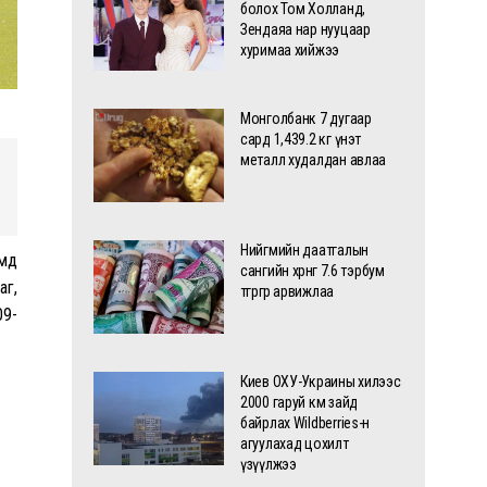
болох Том Холланд,
Зендаяа нар нууцаар
хуримаа хийжээ
Монголбанк 7 дугаар
сард 1,439.2 кг үнэт
металл худалдан авлаа
Нийгмийн даатгалын
амд
сангийн хөрөнгө 7.6 тэрбум
аг,
төгрөгөөр арвижлаа
09-
Киев ОХУ-Украины хилээс
2000 гаруй км зайд
байрлах Wildberries-н
агуулахад цохилт
үзүүлжээ