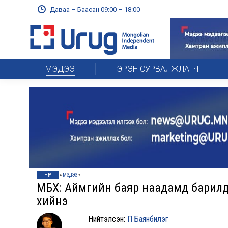
Даваа – Баасан 09:00 – 18:00
МЭДЭЭ
ЭРЭН СУРВАЛЖЛАГЧ
НҮҮР
»
МЭДЭЭ
»
МҮБХ: Аймгийн баяр наадамд барил
хийнэ
Нийтэлсэн:
П Баянбилэг