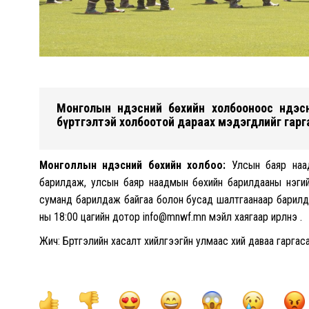
Монголын Үндэсний бөхийн холбооноос Үндэ
бүртгэлтэй холбоотой дараах мэдэгдлийг гарг
Монголлын Үндэсний бөхийн холбоо:
Улсын баяр наад
барилдаж, улсын баяр наадмын бөхийн барилдааны нэгийн 
суманд барилдаж байгаа болон бусад шалтгаанаар барилдах
ны 18:00 цагийн дотор
info@mnwf.mn
мэйл хаягаар ирүүлнэ үү.
Жич: Бүртгэлийн хасалт хийлгээгүйн улмаас хий даваа гарга