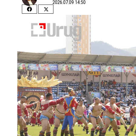
2026.07.09 14:50
Share
Share
on
on
Facebook
Twitter