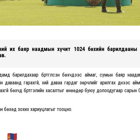
сний их баяр наадмын хүчит 1024 бөхийн барилдааны
ав.
амд барилдахаар бүртгүүлсэн бөхчүүдээс аймаг, сумын баяр наад
даваанд гарахгүй, хий даваа гардаг зөрчлийг арилгах үүднээс айм
гүй бөхчүүд бүртгэлийн хасалтыг өнөөдөр буюу долоодугаар сарын 
сан бөхөд зохих хариуцлагыг тооцно.