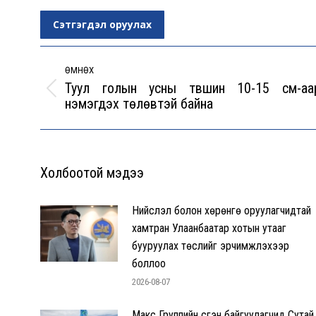
Сэтгэгдэл оруулах
Post
navigation
ӨМНӨХ
Туул голын усны түвшин 10-15 см-аа
Previous
нэмэгдэх төлөвтэй байна
post:
Холбоотой мэдээ
Нийслэл болон хөрөнгө оруулагчидтай
хамтран Улаанбаатар хотын утааг
бууруулах төслийг эрчимжүүлэхээр
боллоо
2026-08-07
Макс Группийн үүсгэн байгуулагчид Сутай