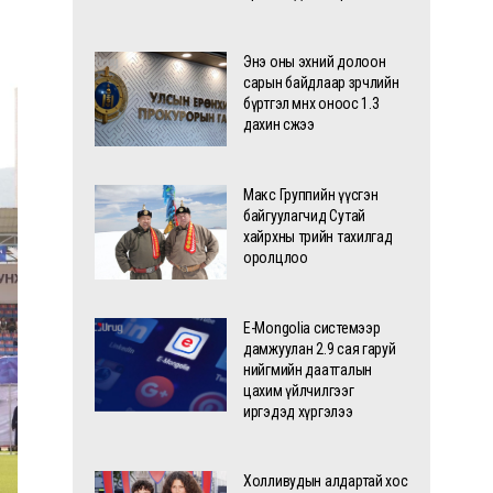
Энэ оны эхний долоон
сарын байдлаар зөрчлийн
бүртгэл өмнөх оноос 1.3
дахин өсжээ
Макс Группийн үүсгэн
байгуулагчид Сутай
хайрхны төрийн тахилгад
оролцлоо
E-Mongolia системээр
дамжуулан 2.9 сая гаруй
нийгмийн даатгалын
цахим үйлчилгээг
иргэдэд хүргэлээ
Холливудын алдартай хос