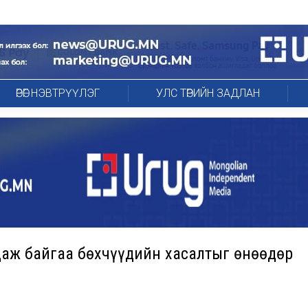
ӨРӨГ НЭВТРҮҮЛЭГ
УЛС ТӨРИЙН ЗАДЛАН
даж байгаа бөхчүүдийн хасалтыг өнөөдөр