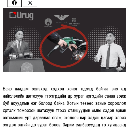
Share
Share
on
on
Facebook
Twitter
Баяр наадам эхлэхэд хэдхэн хоног үлдээд байгаа энэ үед
нийслэлийн шатахуун түгээгүүрүүдийн дүр зураг иргэдийн санаа зовж
буй асуудлын нэг болоод байна. Хотын төвөөс захын хороолол
хүртэлх томоохон шатахуун түгээх станцуудын өмнө хэдэн арван
автомашин урт дараалал үүсгэж, жолооч нар хэдэн цагаар хүлээх
үзэгдэл энгийн дүр зураг болов. Зарим салбаруудад түр хугацаанд