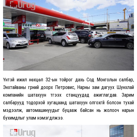
Үүнтэй ижил нөхцөл 32-ын тойрог дахь Сод Монголын салбар,
Энхтайваны гүүрний доорх Петровис, Нарны зам дагуух Шунхлай
компанийн шатахуун түгээх станцуудад ажиглагдав. Зарим
салбарууд тодорхой хугацаанд шатахуун олгохгүй болсон тухай
мэдээлж, автомашинуудыг буцааж байсан нь жолооч нарын
бухимдлыг улам нэмэгдүүлжээ.