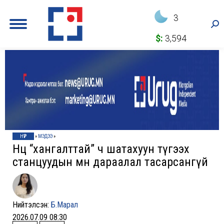
3
Sea
$:
3,594
НҮҮР
»
МЭДЭЭ
»
Нөөц “хангалттай” ч шатахуун түгээх
станцуудын өмнө дараалал тасарсангүй
Нийтэлсэн:
Б.Марал
2026.07.09 08:30