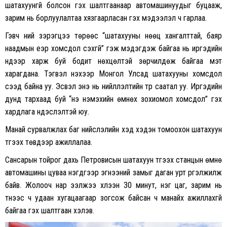
шатахуунгүй болсон гэх шалтгаанаар автомашинуудыг буцааж,
зарим нь борлуулалтаа хязгаарласан гэх мэдээлэл ч гарлаа.
Гэвч үүний зэрэгцээ төрөөс “шатахууны нөөц хангалттай, баяр
наадмын үеэр хомсдол үүсэхгүй” гэж мэдэгдэж байгаа нь иргэдийн
нүдээр харж буй бодит нөхцөлтэй зөрчилдөж байгаа мэт
харагдана. Тэгвэл үнэхээр Монгол Улсад шатахууны хомсдол
үүсээд байна уу. Эсвэл энэ нь нийлүүлэлтийн түр саатал уу. Иргэдийн
дунд тархаад буй “үнэ нэмэхийн өмнөх зохиомол хомсдол” гэх
хардлага үндэслэлтэй юу.
Манай сурвалжлах баг нийслэлийн хэд хэдэн томоохон шатахуун
түгээх төвүүдээр ажиллалаа.
Сансарын тойрог дахь Петровисын шатахуун түгээх станцын өмнө
автомашины цуваа нэгдүгээр эгнээний замыг даган урт үргэлжилж
байв. Жолооч нар ээлжээ хүлээн 30 минут, нэг цаг, зарим нь
түүнээс ч удаан хугацаагаар зогсож байсан ч манайх ажиллахгүй
байгаа гэх шалтгаан хэлэв.