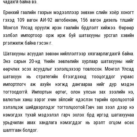
чадахгүй байна вэ.
Ерөнхий гаалийн газрын мэдээллээр зөвхөн сүүлийн хоёр хоногт
гэхэд 109 вагон АИ-92 автобензин, 156 вагон дизель түлшийг
Монгол Улсад оруулж ирэн гаалийн бүрдүүлэлт хийжээ. Өөрөөр
хэлбэл импортоор орж ирж буй шатахууны урсгал хэвийн
үргэлжилж байна гэсэн үг.
Шатахууны асуудал зөвхөн нийлүүлэлтээр хязгаарлагдахгүй байна.
Энэ сарын 20-нд Үнийн зөвлөлийн хурлаар шатахууны үнийг
өөрчлөх эсэх асуудлыг хэлэлцэхээр товлосон. Монгол Улсад
шатахуун нь стратегийн бүтээгдэхүүнд тооцогддог учраас
импортлогч аж ахуйн нэгжүүд дангаараа үнийг дур мэдэн
тогтоодоггүй. Импортын өртөг, олон улсын зах зээлийн үнэ,
валютын ханш зэрэг хүчин зүйлсийг үндэслэн төрийн оролцоотой
хэлэлцэж шийдвэрлэдэг тогтолцоотой.Гэвч зах зээл дээр үнэ
нэмэгдэх тухай мэдээлэл гарч эхлэх бүрд иргэд шатахуунаа
урьдчилан авах хандлага нэмэгддэг нь эрэлт огцом өсөх
шалтгаан болдог.