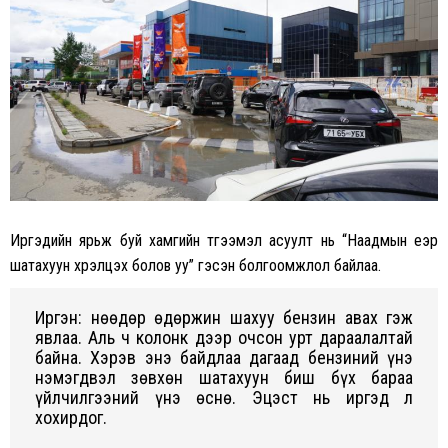
Иргэдийн ярьж буй хамгийн түгээмэл асуулт нь “Наадмын үеэр
шатахуун хүрэлцэх болов уу” гэсэн болгоомжлол байлаа.
Иргэн: Өнөөдөр өдөржин шахуу бензин авах гэж
явлаа. Аль ч колонк дээр очсон урт дараалалтай
байна. Хэрэв энэ байдлаа дагаад бензиний үнэ
нэмэгдвэл зөвхөн шатахуун биш бүх бараа
үйлчилгээний үнэ өснө. Эцэст нь иргэд л
хохирдог.