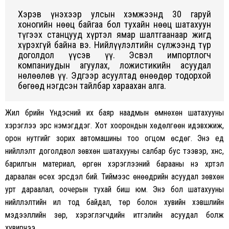
Хэрэв үнэхээр улсын хэмжээнд 30 гаруй
хоногийн нөөц байгаа бол тухайн нөөц шатахуун
түгээх станцууд хүртэл ямар шалтгаанаар жигд
хүрэхгүй байна вэ. Нийлүүлэлтийн сүлжээнд түр
доголдол үүсэв үү. Эсвэл импортлогч
компаниудын агуулах, ложистикийн асуудал
нөлөөлөв үү. Эдгээр асуултад өнөөдөр тодорхой
бөгөөд нэгдсэн тайлбар хараахан алга.
Жил бүрийн Үндэсний их баяр наадмын өмнөхөн шатахууны
хэрэглээ эрс нэмэгддэг. Хот хоорондын хөдөлгөөн идэвхжиж,
орон нутгийг зорих автомашины тоо огцом өсдөг. Энэ үед
нийлүүлэлт доголдвол зөвхөн шатахууны салбар бус тээвэр, хүнс,
барилгын материал, өргөн хэрэглээний барааны үнэ хүртэл
дараалан өсөх эрсдэл бий. Тиймээс өнөөдрийн асуудал зөвхөн
урт дараалал, оочерын тухай биш юм. Энэ бол шатахууны
нийлүүлэлтийн ил тод байдал, төр болон хувийн хэвшлийн
мэдээллийн зөрүү, хэрэглэгчдийн итгэлийн асуудал болж
хувирчээ.