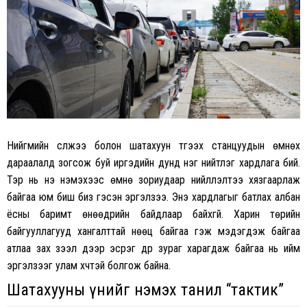
Нийгмийн сүлжээ болон шатахуун түгээх станцуудын өмнөх
дараалалд зогсож буй иргэдийн дунд нэг нийтлэг хардлага бий.
Тэр нь үнэ нэмэхээс өмнө зориудаар нийлүүлэлтээ хязгаарлаж
байгаа юм биш биз гэсэн эргэлзээ. Энэ хардлагыг батлах албан
ёсны баримт өнөөдрийн байдлаар байхгүй. Харин төрийн
байгууллагууд хангалттай нөөц байгаа гэж мэдэгдэж байгаа
атлаа зах зээл дээр эсрэг дүр зураг харагдаж байгаа нь ийм
эргэлзээг улам хүчтэй болгож байна.
Шатахууны үнийг нэмэх танил “тактик”