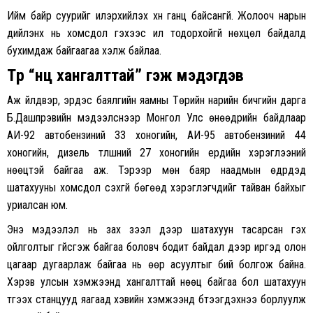
Ийм байр суурийг илэрхийлэх хүн ганц байсангүй. Жолооч нарын
дийлэнх нь хомсдол гэхээс илүү тодорхойгүй нөхцөл байдалд
бухимдаж байгаагаа хэлж байлаа.
Төр “нөөц хангалттай” гэж мэдэгдэв
Аж үйлдвэр, эрдэс баялгийн яамны Төрийн нарийн бичгийн дарга
Б.Дашпүрэвийн мэдээлснээр Монгол Улс өнөөдрийн байдлаар
АИ-92 автобензиний 33 хоногийн, АИ-95 автобензиний 44
хоногийн, дизель түлшний 27 хоногийн ердийн хэрэглээний
нөөцтэй байгаа аж. Тэрээр мөн баяр наадмын өдрүүдэд
шатахууны хомсдол үүсэхгүй бөгөөд хэрэглэгчдийг тайван байхыг
уриалсан юм.
Энэ мэдээлэл нь зах зээл дээр шатахуун тасарсан гэх
ойлголтыг үгүйсгэж байгаа боловч бодит байдал дээр иргэд олон
цагаар дугаарлаж байгаа нь өөр асуултыг бий болгож байна.
Хэрэв улсын хэмжээнд хангалттай нөөц байгаа бол шатахуун
түгээх станцууд яагаад хэвийн хэмжээнд бүтээгдэхүүнээ борлуулж