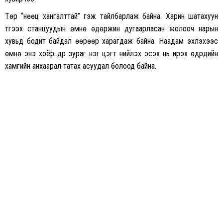
Төр “нөөц хангалттай” гэж тайлбарлаж байна. Харин шатахуун
түгээх станцуудын өмнө өдөржин дугаарласан жолооч нарын
хувьд бодит байдал өөрөөр харагдаж байна. Наадам эхлэхээс
өмнө энэ хоёр дүр зураг нэг цэгт нийлэх эсэх нь ирэх өдрүүдийн
хамгийн анхаарал татах асуудал болоод байна.