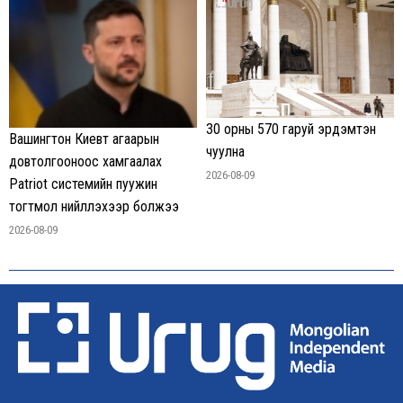
30 орны 570 гаруй эрдэмтэн
Вашингтон Киевт агаарын
чуулна
довтолгооноос хамгаалах
2026-08-09
Patriot системийн пуужин
тогтмол нийлүүлэхээр болжээ
2026-08-09