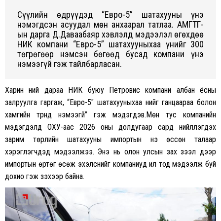
Сүүлийн өдрүүдэд “Евро-5” шатахууны үнэ
нэмэгдсэн асуудал мөн анхаарал татлаа. АМГТГ-
ын дарга Д.Даваабаяр хэвлэлд мэдээлэл өгөхдөө
НИК компани “Евро-5” шатахууныхаа үнийг 300
төгрөгөөр нэмсэн бөгөөд бусад компани үнэ
нэмээгүй гэж тайлбарласан.
Харин үүний дараа НИК буюу Петровис компани албан ёсны
залруулга гаргаж, “Евро-5″ шатахууныхаа үнийг ганцаараа болон
хамгийн түрүүнд нэмээгүй” гэж мэдэгдэв.Мөн тус компанийн
мэдэгдэлд ОХУ-аас 2026 оны долдугаар сард нийлүүлэгдэх
зарим төрлийн шатахууны импортын үнэ өссөн талаар
хэрэглэгчдэд мэдээлжээ. Энэ нь олон улсын зах зээл дээр
импортын өртөг өсөж эхэлснийг компаниуд ил тод мэдээлж буй
дохио гэж үзэхээр байна.