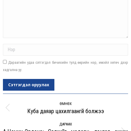
Name *
Дараагийн удаа сэтгэгдэл бичихийн тулд өөрийн нэр, имэйл хөтөч дээр
хадгална уу.
Сэтгэгдэл оруулах
Post
navigation
ӨМНӨХ
Куба даяар цахилгаангүй болжээ
Previous
post:
ДАРААХ