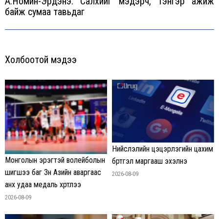
А.Номин-Эрдэнэ: Салхийг мэдэрч, тэнгэр ажиж
Next
байж сумаа тавьдаг
post:
Холбоотой мэдээ
Нийслэлийн цэцэрлэгийн цахим
Монголын эрэгтэй волейболын
бүртгэл маргааш эхэлнэ
шигшээ баг Зүүн Азийн аваргаас
2026-08-09
анх удаа медаль хүртлээ
2026-08-09