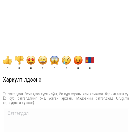
0
0
0
0
0
0
0
0
Хариулт үлдээнэ үү
Та сэтгэгдэл бичихдээ хууль зүйн, ёс суртахууны хэм хэмжээг баримтална уу.
Ёс бус сэтгэгдлийг бид устгах эрхтэй. Мэдээний сэтгэгдэлд Urug.mn
хариуцлага хүлээхгүй.
Comment