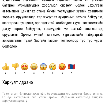
батарей хуримтлуурын хосолмол систем” болон цахилгаан
автомашин цэнэглэх станц бүхий төслүүдийг хувийн хэвшлийн
хөрөнгө оруулалтаар хэрэгжүүлэх аукционыг зохион байгуулж,
шалгарсан аукционд оролцогчтой холбогдох хууль тогтоомжийн
дагуу гэрээ байгуулж, төслүүдийг үе шаттай ашиглалтад
оруулахыг Эрчим хүчний хангамж, хүртээмжийн найдвартай
ажиллагааны тухай Засгийн газрын тогтоолоор тус тус үүрэг
болголоо.
0
0
0
0
0
0
0
0
Хариулт үлдээнэ үү
Та сэтгэгдэл бичихдээ хууль зүйн, ёс суртахууны хэм хэмжээг баримтална уу.
Ёс бус сэтгэгдлийг бид устгах эрхтэй. Мэдээний сэтгэгдэлд Urug.mn
хариуцлага хүлээхгүй.