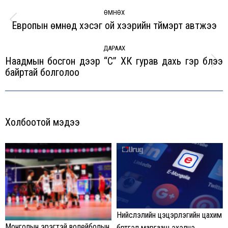
Post
navigation
ӨМНӨХ
Европын өмнөд хэсэг ой хээрийн түймэрт автжээ
Previous
post:
ДАРААХ
Наадмын босгон дээр “Сүү” ХК гурав дахь гэр бүлээ
Next
байртай болголоо
post:
Холбоотой мэдээ
Нийслэлийн цэцэрлэгийн цахим
Монголын эрэгтэй волейболын
бүртгэл маргааш эхэлнэ