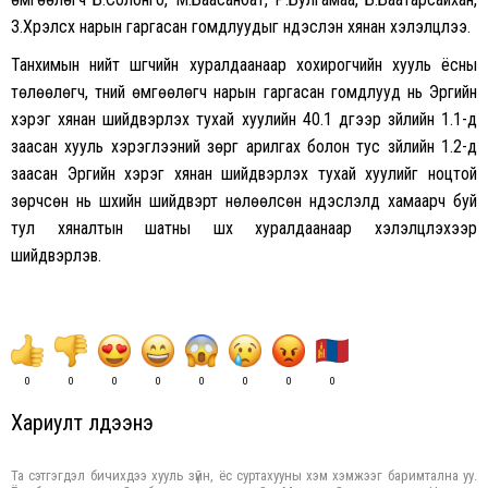
З.Хүрэлсүх нарын гаргасан гомдлуудыг үндэслэн хянан хэлэлцлээ.
Танхимын нийт шүүгчийн хуралдаанаар хохирогчийн хууль ёсны
төлөөлөгч, түүний өмгөөлөгч нарын гаргасан гомдлууд нь Эрүүгийн
хэрэг хянан шийдвэрлэх тухай хуулийн 40.1 дүгээр зүйлийн 1.1-д
заасан хууль хэрэглээний зөрүүг арилгах болон тус зүйлийн 1.2-д
заасан Эрүүгийн хэрэг хянан шийдвэрлэх тухай хуулийг ноцтой
зөрчсөн нь шүүхийн шийдвэрт нөлөөлсөн үндэслэлд хамаарч буй
тул хяналтын шатны шүүх хуралдаанаар хэлэлцүүлэхээр
шийдвэрлэв.
0
0
0
0
0
0
0
0
Хариулт үлдээнэ үү
Та сэтгэгдэл бичихдээ хууль зүйн, ёс суртахууны хэм хэмжээг баримтална уу.