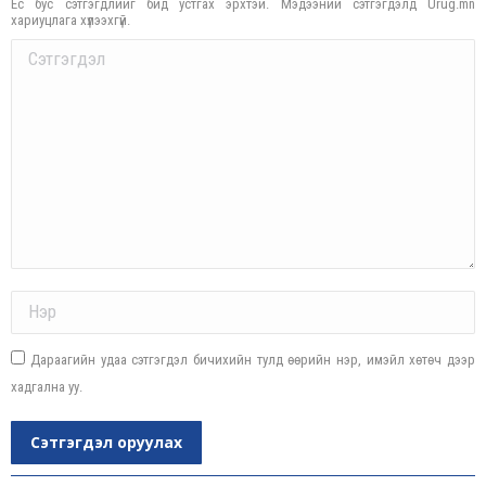
Ёс бус сэтгэгдлийг бид устгах эрхтэй. Мэдээний сэтгэгдэлд Urug.mn
хариуцлага хүлээхгүй.
Comment
Name *
Дараагийн удаа сэтгэгдэл бичихийн тулд өөрийн нэр, имэйл хөтөч дээр
хадгална уу.
Сэтгэгдэл оруулах