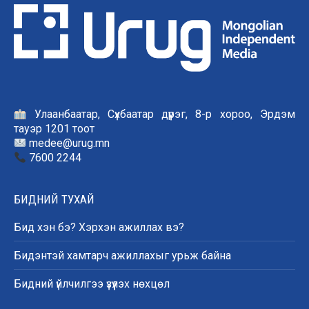
Улаанбаатар, Сүхбаатар дүүрэг, 8-р хороо, Эрдэм
тауэр 1201 тоот
medee@urug.mn
7600 2244
БИДНИЙ ТУХАЙ
Бид хэн бэ? Хэрхэн ажиллах вэ?
Бидэнтэй хамтарч ажиллахыг урьж байна
Бидний үйлчилгээ үзүүлэх нөхцөл