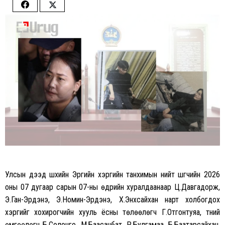
Share
Share
on
on
Facebook
Twitter
Улсын дээд шүүхийн Эрүүгийн хэргийн танхимын нийт шүүгчийн 2026
оны 07 дугаар сарын 07-ны өдрийн хуралдаанаар Ц.Давгадорж,
Э.Ган-Эрдэнэ, Э.Номин-Эрдэнэ, Х.Энхсайхан нарт холбогдох
хэргийг хохирогчийн хууль ёсны төлөөлөгч Г.Отгонтуяа, түүний
өмгөөлөгч Б.Солонго, М.Баасанбат, Р.Булгамаа, Б.Баатарсайхан,