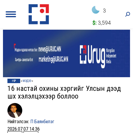
3
Sea
$:
3,594
НҮҮР
»
МЭДЭЭ
»
16 настай охины хэргийг Улсын дээд
шүүх хэлэлцэхээр боллоо
Нийтэлсэн:
П Баянбилэг
2026.07.07 14:36