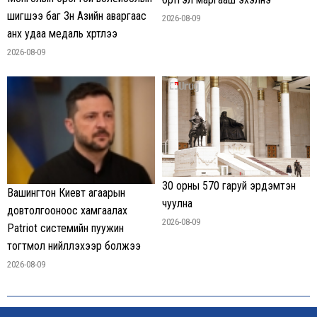
шигшээ баг Зүүн Азийн аваргаас
2026-08-09
анх удаа медаль хүртлээ
2026-08-09
30 орны 570 гаруй эрдэмтэн
Вашингтон Киевт агаарын
чуулна
довтолгооноос хамгаалах
2026-08-09
Patriot системийн пуужин
тогтмол нийлүүлэхээр болжээ
2026-08-09