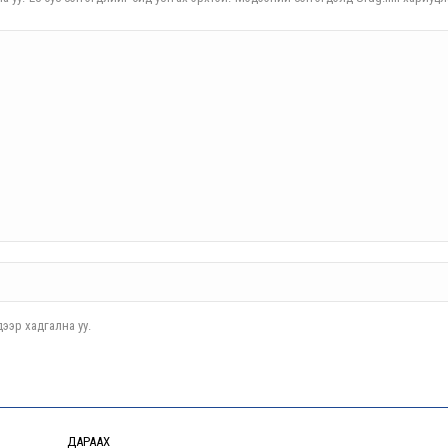
ээр хадгална уу.
ДАРААХ