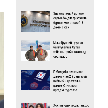
Энэ оны эхний долоон
сарын байдлаар зөрчлийн
бүртгэл өмнөх оноос 1.3
дахин өсжээ
Макс Группийн үүсгэн
байгуулагчид Сутай
хайрхны төрийн тахилгад
оролцлоо
E-Mongolia системээр
дамжуулан 2.9 сая гаруй
нийгмийн даатгалын
цахим үйлчилгээг
иргэдэд хүргэлээ
Холливудын алдартай хос