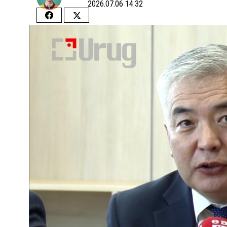
2026.07.06 14:32
Share
Share
on
on
Facebook
Twitter