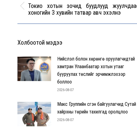
Токио хотын зочид буудлууд жуулчдаа
Previous
хоногийн 3 хувийн татвар авч эхэлнэ
post:
Холбоотой мэдээ
Нийслэл болон хөрөнгө оруулагчидтай
хамтран Улаанбаатар хотын утааг
бууруулах төслийг эрчимжүүлэхээр
боллоо
2026-08-07
Макс Группийн үүсгэн байгуулагчид Сутай
хайрхны төрийн тахилгад оролцлоо
2026-08-07