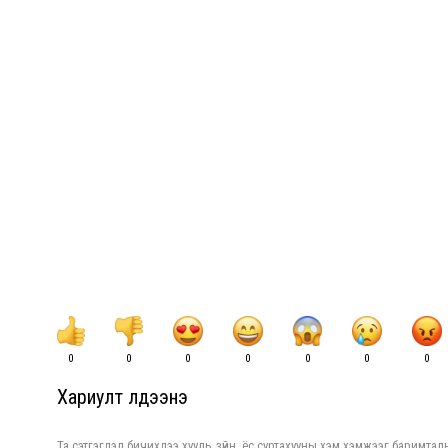
0
0
0
0
0
0
0
Хариулт үлдээнэ үү
Та сэтгэгдэл бичихдээ хууль зүйн, ёс суртахууны хэм хэмжээг баримталн