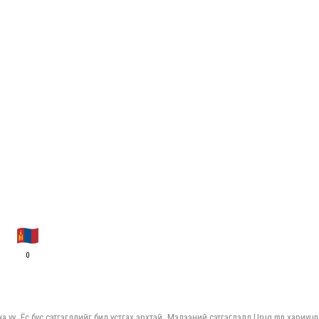
0
а уу. Ёс бус сэтгэгдлийг бид устгах эрхтэй. Мэдээний сэтгэгдэлд Urug.mn хариуцл