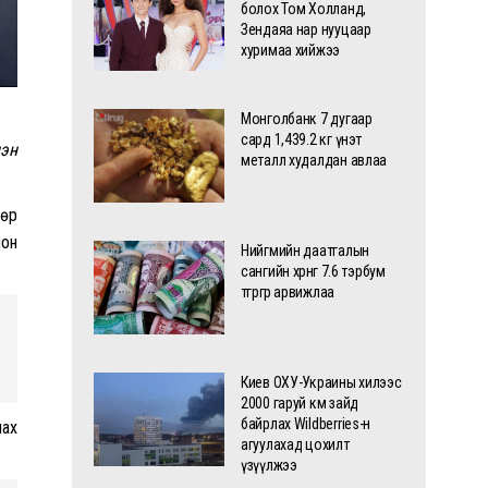
болох Том Холланд,
Зендаяа нар нууцаар
хуримаа хийжээ
Монголбанк 7 дугаар
сард 1,439.2 кг үнэт
эн
металл худалдан авлаа
дөр
лон
Нийгмийн даатгалын
сангийн хөрөнгө 7.6 тэрбум
төгрөгөөр арвижлаа
Киев ОХУ-Украины хилээс
2000 гаруй км зайд
байрлах Wildberries-н
лах
агуулахад цохилт
үзүүлжээ