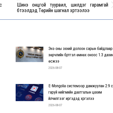
с
Шинэ онцгой туурвил, шилдэг гарамгай
Next
бүтээлүүдэд Төрийн шагнал хүртээлээ
post:
Энэ оны эхний долоон сарын байдлаар
зөрчлийн бүртгэл өмнөх оноос 1.3 дахи
өсжээ
2026-08-07
E-Mongolia системээр дамжуулан 2.9 с
гаруй нийгмийн даатгалын цахим
үйлчилгээг иргэдэд хүргэлээ
2026-08-07