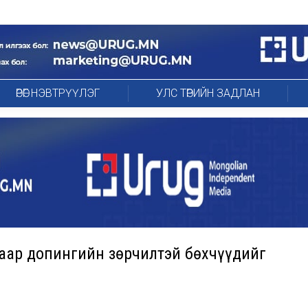
ӨРӨГ НЭВТРҮҮЛЭГ
УЛС ТӨРИЙН ЗАДЛАН
маар допингийн зөрчилтэй бөхчүүдийг