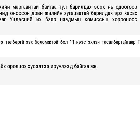
хийн маргаантай байгаа тул барилдах эсэх нь одоогоор
ид оноосон дөрвөн жилийн хугацаатай барилдах эрх хасах
йгааг Үндэсний их баяр наадмын комиссын хорооноос
э төлбөргүй үзэх боломжтой бол 11-нээс эхлэн тасалбартайгаар 
 бөх оролцох хүсэлтээ ирүүлээд байгаа аж.