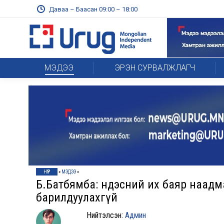
Даваа – Баасан 09:00 – 18:00
МЭДЭЭ
ЭРЭН СУРВАЛЖЛАГЧ
НҮҮР
»
МЭДЭЭ
»
Б.Батбямба: Үндэсний их баяр наад
барилдуулахгүй
Нийтэлсэн:
Админ