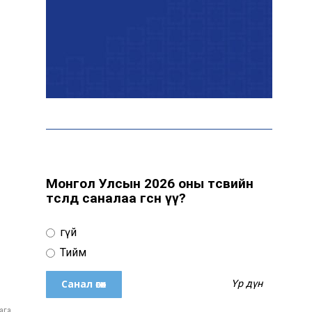
байна
“Сүхбаатар дүүрэгт
үйлдвэрлэв- 2026”
үзэсгэлэн үргэлжилж
байна
Т.Ганболд: Ерөнхийлөгчийн
сонгуульд нэр дэвших
боломж бүрдвэл өрсөлдөнө
Монгол Улсын 2026 оны төсвийн
төсөлд саналаа өгсөн үү?
Цахим орчинд тархсан
Үгүй
бичлэгийн дараа
автобусны жолоочид
Тийм
хариуцлага тооцжээ
Үр дүн
ХААН Банк Ногоон нуур
ага