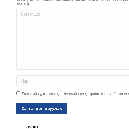
хүлээхгүй.
Comment
Name *
Дараагийн удаа сэтгэгдэл бичихийн тулд өөрийн нэр, имэйл хөтөч д
Сэтгэгдэл оруулах
Post
navigation
ӨМНӨХ