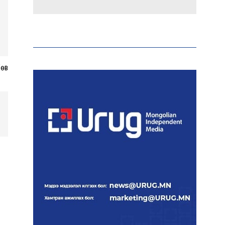
Эрдэмтэд AI ашиглан цоо
шинэ вирусүүд бүтээжээ
Төв
Ш.Шинэцэцэгийг
хохироосон гэх 2011 оны
хэргийг прокуророос
шүүхэд шилжүүлжээ
Meta компанийг 567 сая
ам.доллароор торгожээ
Шатахууны нийлүүлэлт
эрчимжиж, түгээлтийн
хүчин чадлыг нэмэгдүүлж