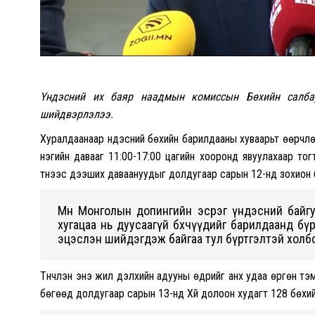
Үндэсний их баяр наадмын комиссын Бөхийн салбар
шийдвэрлэлээ.
Хуралдаанаар үндэсний бөхийн барилдааны хуваарьт өөрчл
нэгийн давааг 11:00-17:00 цагийн хооронд явуулахаар то
түүнээс дээших даваануудыг долдугаар сарын 12-нд зохион
Мөн Монголын допингийн эсрэг үндэсний байгу
хугацаа нь дуусаагүй бөхчүүдийг барилдаанд бү
эцэслэн шийдэгдэж байгаа тул бүртгэлтэй холб
Түүнчлэн энэ жил дэлхийн адууны өдрийг анх удаа өргөн т
бөгөөд долдугаар сарын 13-нд Хүй долоон худагт 128 бөхи