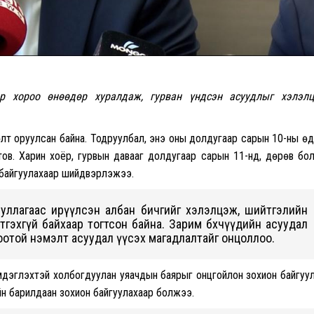
 хороо өнөөдөр хуралдаж, гурван үндсэн асуудлыг хэлэлц
өлт оруулсан байна. Тодруулбал, энэ оны долдугаар сарын 10-ны ө
гтов. Харин хоёр, гурвын давааг долдугаар сарын 11-нд, дөрөв бо
 байгуулахаар шийдвэрлэжээ.
уллагаас ирүүлсэн албан бичгийг хэлэлцэж, шийтгэлийн
ртгэхгүй байхаар тогтсон байна. Зарим бөхчүүдийн асуудал
оотой нэмэлт асуудал үүсэх магадлалтайг онцоллоо.
эмдэглэхтэй холбогдуулан уяачдын баярыг онцгойлон зохион байгуу
йн барилдаан зохион байгуулахаар болжээ.