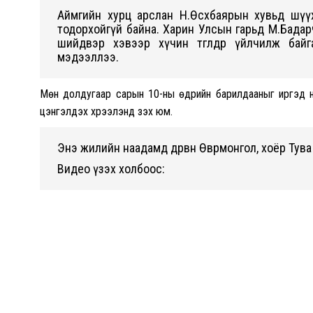
Аймгийн хурц арслан Н.Өсөхбаярын хувьд шүү
тодорхойгүй байна. Харин Улсын гарьд М.Бадарч
шийдвэр хэвээр хүчин төгөлдөр үйлчилж ба
мэдээллээ.
Мөн долдугаар сарын 10-ны өдрийн барилдааныг иргэд үн
цэнгэлдэх хүрээлэнд үзэх юм.
Энэ жилийн наадамд дөрвөн Өвөрмонгол, хоёр Тува
Видео үзэх холбоос: