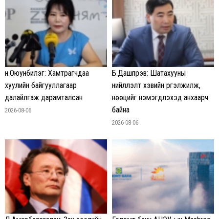
н.Оюунбилэг: Хамтрагчдаа
Б.Дашпүрэв: Шатахууны
хуулийн байгууллагаар
нийлүүлэлт хэвийн үргэлжилж,
далайлгаж дарамталсан
нөөцийг нэмэгдүүлэхэд анхаарч
байна
2026-08-06
2026-08-06