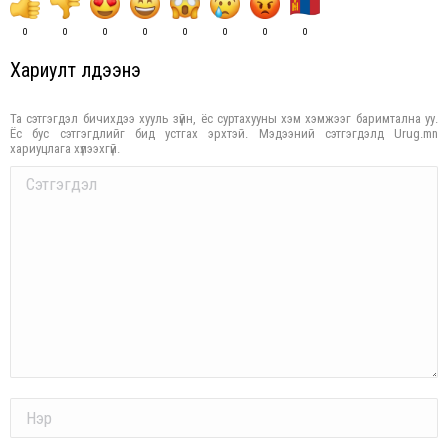
0
0
0
0
0
0
0
0
Хариулт үлдээнэ үү
Та сэтгэгдэл бичихдээ хууль зүйн, ёс суртахууны хэм хэмжээг баримтална уу.
Ёс бус сэтгэгдлийг бид устгах эрхтэй. Мэдээний сэтгэгдэлд Urug.mn
хариуцлага хүлээхгүй.
Comment
Name *