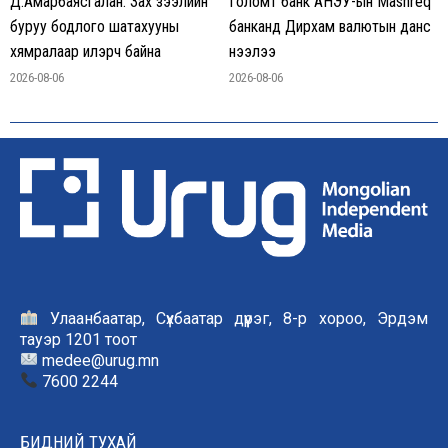
Д.Амарбаясгалан: Зах зээлийн
Голомт банк АНЭУ-ын Mashreq
буруу бодлого шатахууны
банканд Дирхам валютын данс
хямралаар илэрч байна
нээлээ
2026-08-06
2026-08-06
Улаанбаатар, Сүхбаатар дүүрэг, 8-р хороо, Эрдэм
тауэр 1201 тоот
medee@urug.mn
7600 2244
БИДНИЙ ТУХАЙ