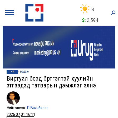
3
Sea
$:
3,594
НҮҮР
»
МЭДЭЭ
»
Виртуал бүсэд бүртгэлтэй хуулийн
этгээдэд татварын дэмжлэг үзүүлнэ
Нийтэлсэн:
П Баянбилэг
2026.07.01 16:11