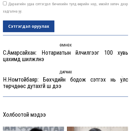
Дараагийн удаа сэтгэгдэл бичихийн тулд өөрийн нэр, имэйл хөтөч дээр
хадгална уу.
Сэтгэгдэл оруулах
Post
navigation
ӨМНӨХ
С.Амарсайхан: Нотариатын үйлчилгээг 100 хувь
Previous
цахимд шилжүүлнэ
post:
ДАРААХ
Н.Номтойбаяр: Бөхчүүдийн бодож сэтгэх нь улс
Next
төрчдөөс дутахгүй шүү дээ
post:
Холбоотой мэдээ