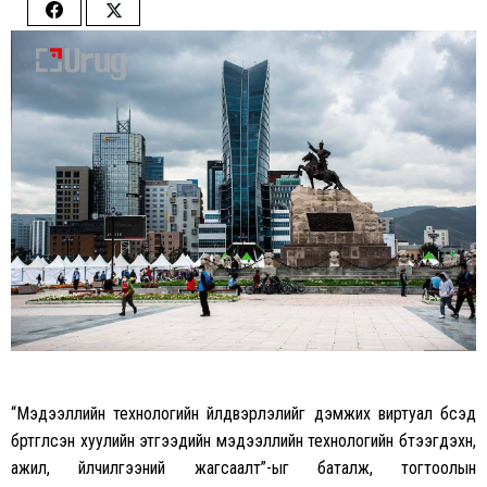
Share
Share
on
on
Facebook
Twitter
“Мэдээллийн технологийн үйлдвэрлэлийг дэмжих виртуал бүсэд
бүртгүүлсэн хуулийн этгээдийн мэдээллийн технологийн бүтээгдэхүүн,
ажил, үйлчилгээний жагсаалт”-ыг баталж, тогтоолын