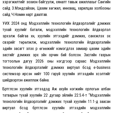
хэрэгжилтийг зохион байгуулж, хяналт тавьж ажиллахыг Сангийн
сайд З.Мэндсайхан, Цахим хөгжил, инновац, харилцаа холбооны
сайд Ч.Номин нарт даалгав.
УИХ 2024 онд Мэдээллийн технологийн үйлдвэрлэлийг дэмжих
тухай хуулийг баталж, мэдээллийн технологийн үйлдвэрлэл
эрхэлж байгаа хүн, хуулийн этгээдийг дэмжих, санхүүжүүлэх эх
үүсвэрийг төрөлжүүлж, мэдээллийн технологийн үйлдвэрлэлийн
эдийн засагт үзүүлэх үр өгөөжийг нэмэгдүүлэх замаар цахим эдийн
засгийг дэмжих эрх зүйн орчин бий болсон. Засгийн газрын
тогтоолын дагуу 2026 оны нэгдүгээр сараас Мэдээллийн
технологийн үйлдвэрлэлийг дэмжих виртуал бүсэд e-business
системээр ирсэн нийт 100 гаруй хуулийн этгээдийн хүсэлтийг
шийдвэрлэн ажиллаж байна.
Бүртгүүлсэн хуулийн этгээдэд Аж ахуйн нэгжийн орлогын албан
татварын тухай хуулийн 22 дугаар зүйлийн 22.5.4-т “Мэдээллийн
технологийн үйлдвэрлэлийг дэмжих тухай хуулийн 11.1-д заасан
виртуал бүсэд бүртгүүлсэн хуулийн этгээдийн мэдээллийн