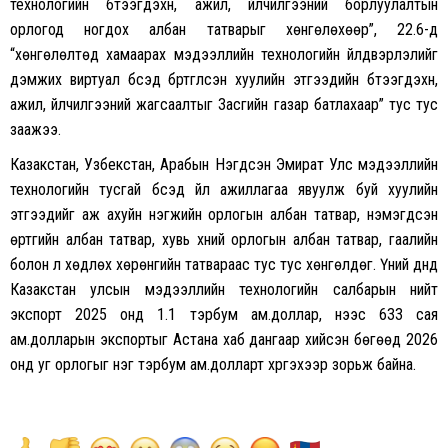
технологийн бүтээгдэхүүн, ажил, үйлчилгээний борлуулалтын
орлогод ногдох албан татварыг хөнгөлөхөөр”, 22.6-д
“хөнгөлөлтөд хамаарах мэдээллийн технологийн үйлдвэрлэлийг
дэмжих виртуал бүсэд бүртгүүлсэн хуулийн этгээдийн бүтээгдэхүүн,
ажил, үйлчилгээний жагсаалтыг Засгийн газар батлахаар” тус тус
заажээ.
Казакстан, Узбекстан, Арабын Нэгдсэн Эмират Улс мэдээллийн
технологийн тусгай бүсэд үйл ажиллагаа явуулж буй хуулийн
этгээдийг аж ахуйн нэгжийн орлогын албан татвар, нэмэгдсэн
өртгийн албан татвар, хувь хүний орлогын албан татвар, гаалийн
болон үл хөдлөх хөрөнгийн татвараас тус тус хөнгөлдөг. Үүний дүнд
Казакстан улсын мэдээллийн технологийн салбарын нийт
экспорт 2025 онд 1.1 тэрбум ам.доллар, үүнээс 633 сая
ам.долларын экспортыг Астана хаб дангаар хийсэн бөгөөд 2026
онд уг орлогыг нэг тэрбум ам.долларт хүргэхээр зорьж байна.