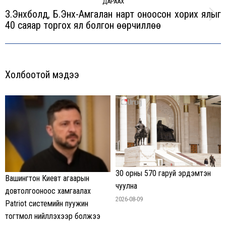
ДАРААХ
З.Энхболд, Б.Энх-Амгалан нарт оноосон хорих ялыг
Next
40 саяар торгох ял болгон өөрчиллөө
post:
Холбоотой мэдээ
30 орны 570 гаруй эрдэмтэн
Вашингтон Киевт агаарын
чуулна
довтолгооноос хамгаалах
2026-08-09
Patriot системийн пуужин
тогтмол нийлүүлэхээр болжээ