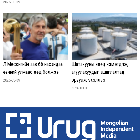
2026-08-09
Л.Мессигийн аав 68 насандаа
Шатахууны нөөц нэмэгдүүлж,
өвчний улмаас өөд болжээ
агуулахуудыг ашиглалтад
оруулж эхэллээ
2026-08-09
2026-08-09