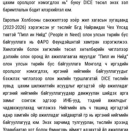
цахим оролцоог нэмэгдүүлэх нь” буюу DICE төсөл энэхүү үзэл
баримтлалын бодит илэрхийлэл юм.
Европын Холбооны санхүүжилтээр хоёр жил хагасын хугацаанд
(2023-2026) хэрэгжсэн уг төслийг Бүгд Найрамдах Чех Улсад
төвтэй “Пипл ин Нийд” (People in Need) олон улсын төрийн бус
байгууллага нь ФАРО Фаундэйшнтай хамтран хэрэгжүүлжээ.
Хүмүүнлэгийн болон хөгжлийн төсөл хөтөлбөрийн чиглэлээр
дэлхийн олон оронд үйл ажиллагаагаа явуулдаг “Пипл ин Нийд”
олон улсын төрийн бус байгууллага Монголд ч иргэдийн
оролцоог нэмэгдүүлэх, иргэний нийгмийн байгууллагуудыг
бэхжүүлэх чиглэлээр олон жилийн туршлагатай. DICE төслийн
хувьд цахим шилжилтийн асуудлыг иргэдтэй ойр ажилладаг
иргэний нийгмийн байгууллагуудаар дамжуулан шийдэх арга
замыг сонгож эдгээр ИНБ-ууд, тэдний ажилчдыг
чадавхжуулахад чиглэжээ. Нийгмийн аль ч түвшинд иргэдтэй
өдөр хамгийн ойр ажилладаг найдвартай гүүр нь иргэний нийгмийн
байгууллагууд юм. Энэхүү зарчимд тулгуурлан, төслийн хүрээнд
Улаанбаатар хот болон Өмнөговь аймагт идэвхтэй үйл ажиллагаа