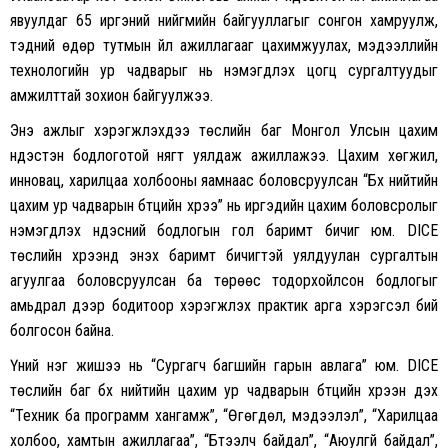
явуулдаг 65 иргэний нийгмийн байгууллагыг сонгон хамруулж,
тэдний өдөр тутмын үйл ажиллагааг цахимжуулах, мэдээллийн
технологийн ур чадварыг нь нэмэгдүүлэх цогц сургалтуудыг
амжилттай зохион байгуулжээ.
Энэ ажлыг хэрэгжүүлэхдээ төслийн баг Монгол Улсын цахим
үндэстэн бодлоготой нягт уялдаж ажиллажээ. Цахим хөгжил,
инновац, харилцаа холбооны яамнаас боловсруулсан “Бүх нийтийн
цахим ур чадварын бүтцийн хүрээ” нь иргэдийн цахим боловсролыг
нэмэгдүүлэх үндэсний бодлогын гол баримт бичиг юм. DICE
төслийн хүрээнд энэхүү баримт бичигтэй уялдуулан сургалтын
агуулгаа боловсруулсан ба төрөөс тодорхойлсон бодлогыг
амьдрал дээр бодитоор хэрэгжүүлэх практик арга хэрэгсэл бий
болгосон байна.
Үүний нэг жишээ нь “Сургагч багшийн гарын авлага” юм. DICE
төслийн баг бүх нийтийн цахим ур чадварын бүтцийн хүрээн дэх
“Техник ба программ хангамж”, “Өгөгдөл, мэдээлэл”, “Харилцаа
холбоо, хамтын ажиллагаа”, “Бүтээлч байдал”, “Аюулгүй байдал”,