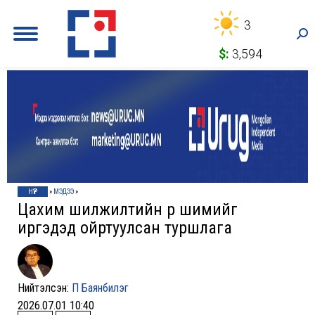
3
Sea
$:
3,594
НҮҮР
»
МЭДЭЭ
»
Цахим шилжилтийн үр шимийг
иргэдэд ойртуулсан туршлага
Нийтэлсэн:
П Баянбилэг
2026.07.01 10:40