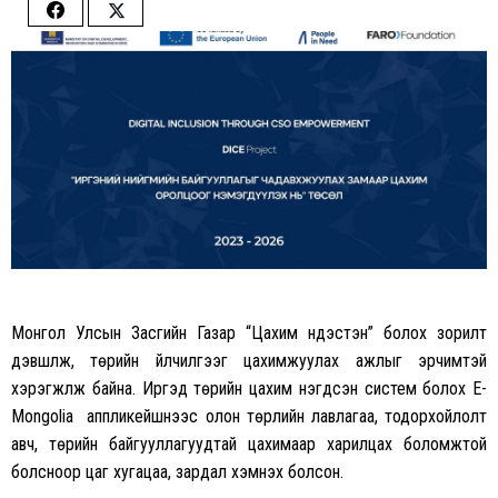
Share
Share
on
on
Facebook
Twitter
Монгол Улсын Засгийн Газар “Цахим үндэстэн” болох зорилт
дэвшүүлж, төрийн үйлчилгээг цахимжуулах ажлыг эрчимтэй
хэрэгжүүлж байна. Иргэд төрийн цахим нэгдсэн систем болох E-
Mongolia аппликейшнээс олон төрлийн лавлагаа, тодорхойлолт
авч, төрийн байгууллагуудтай цахимаар харилцах боломжтой
болсноор цаг хугацаа, зардал хэмнэх болсон.