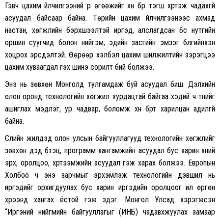
Гэвч цахим үйлчилгээний үр өгөөжийг хүн бүр тэгш хүртэж чадахгүй
асуудал байсаар байна. Төрийн цахим үйлчилгээнээс ахмад
настан, хөгжлийн бэрхшээлтэй иргэд, алслагдсан бүс нутгийн
оршин суугчид болон нийгэм, эдийн засгийн эмзэг бүлгийнхэн
хоцрох эрсдэлтэй. Өөрөөр хэлбэл цахим шилжилтийн зэрэгцээ
цахим хуваагдал гэх шинэ сорилт бий болжээ.
Энэ нь зөвхөн Монголд тулгамдаж буй асуудал биш. Дэлхийн
олон оронд технологийн хөгжил хурдацтай байгаа хэдий ч түүнийг
ашиглах мэдлэг, ур чадвар, боломж хүн бүрт харилцан адилгүй
байна.
Сүүлийн жилүүдэд олон улсын байгууллагууд технологийн хөгжлийг
зөвхөн дэд бүтэц, программ хангамжийн асуудал бус харин хүний
эрх, оролцоо, хүртээмжийн асуудал гэж харах болжээ. Европын
Холбоо ч энэ зарчмыг эрхэмлэж технологийн дэвшил нь
иргэдийг орхигдуулах бус харин иргэдийн оролцоог илүү өргөн
хүрээнд хангах ёстой гэж үздэг. Монгол Улсад хэрэгжсэн
“Иргэний нийгмийн байгууллагыг (ИНБ) чадавхжуулах замаар