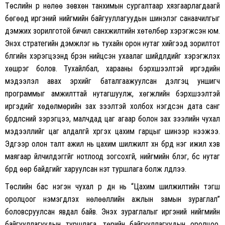
Төслийн үр нөлөө зөвхөн танхимын сургалтаар хязгаарлагдаагүй
бөгөөд иргэний нийгмийн байгууллагуудын шинэлэг санаачилгыг
дэмжих зорилготой бичил санхүүжилтийн хөтөлбөр хэрэгжсэн юм.
Энэхүү стратегийн дэмжлэг нь тухайн орон нутаг хийгээд зорилтот
бүлгийн хэрэгцээнд бүрэн нийцсэн ухаалаг шийдлүүдийг хэрэгжүүлэх
хөшүүрэг болов. Тухайлбал, харааны бэрхшээлтэй иргэдийн
мэдээлэл авах эрхийг баталгаажуулсан дэлгэц уншигч
программыг амжилттай нутагшуулж, хөгжлийн бэрхшээлтэй
иргэдийг хөдөлмөрийн зах зээлтэй холбох нэгдсэн дата санг
бүрдүүлсний зэрэгцээ, малчдад цаг агаар болон зах зээлийн чухал
мэдээллийг цаг алдалгүй хүргэх цахим гарцыг шинээр нээжээ.
Эдгээр олон талт ажил нь цахим шилжилт хүн бүрд нэг ижил хэв
маягаар үйлчилдэггүйг нотлоод зогсохгүй, нийгмийн бүлэг, бүс нутаг
бүрд өөр байдгийг харуулсан үнэт туршлага болж үлдлээ.
Төслийн бас нэгэн чухал үр дүн нь “Цахим шилжилтийн тэгш
оролцоог нэмэгдүүлэх нөлөөллийн ажлын замын зураглал”
боловсруулсан явдал байв. Энэхүү зураглалыг иргэний нийгмийн
байгууллагуудын туршлага, төрийн байгууллагуудын оролцоо,