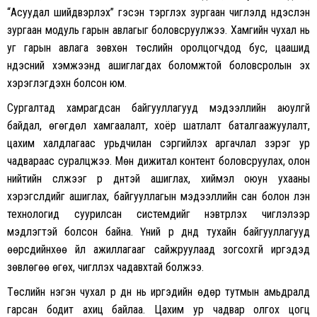
“Асуудал шийдвэрлэх” гэсэн тэргүүлэх зургаан чиглэлд үндэслэн
зургаан модуль гарын авлагыг боловсруулжээ. Хамгийн чухал нь
уг гарын авлага зөвхөн төслийн оролцогчдод бус, цаашид
үндэсний хэмжээнд ашиглагдах боломжтой боловсролын эх
хэрэглэгдэхүүн болсон юм.
Сургалтад хамрагдсан байгууллагууд мэдээллийн аюулгүй
байдал, өгөгдөл хамгаалалт, хоёр шатлалт баталгаажуулалт,
цахим халдлагаас урьдчилан сэргийлэх аргачлал зэрэг ур
чадвараас суралцжээ. Мөн дижитал контент боловсруулах, олон
нийтийн сүлжээг үр дүнтэй ашиглах, хиймэл оюун ухааны
хэрэгслүүдийг ашиглах, байгууллагын мэдээллийн сан болон үүлэн
технологид суурилсан системүүдийг нэвтрүүлэх чиглэлээр
мэдлэгтэй болсон байна. Үүний үр дүнд тухайн байгууллагууд
өөрсдийнхөө үйл ажиллагааг сайжруулаад зогсохгүй иргэдэд
зөвлөгөө өгөх, чиглүүлэх чадавхтай болжээ.
Төслийн нэгэн чухал үр дүн нь иргэдийн өдөр тутмын амьдралд
гарсан бодит ахиц байлаа. Цахим ур чадвар олгох цогц