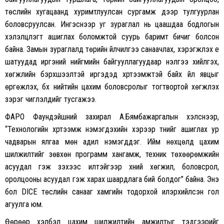
төслийн хугацаанд хуримтлуулсан сургамж дээр тулгуурлан
боловсруулсан. Ингэснээр уг зураглал нь цаашдаа бодлогын
хэлэлцүүлэгт ашиглах боломжтой суурь баримт бичиг болсон
байна. Замын зураглалд төрийн үйлчилгээ санаачлах, хэрэгжүүлэх үе
шатуудад иргэний нийгмийн байгууллагуудаар үнэлгээ хийлгэх,
хөгжлийн бэрхшээлтэй иргэдэд хүртээмжтэй байх үйл явцыг
өргөжүүлэх, бүх нийтийн цахим боловсролыг тогтвортой хөгжүүлэх
зэрэг чиглэлүүдийг тусгажээ.
ФАРО Фаундэйшний захирал А.Бямбажаргалын хэлснээр,
“Технологийн хүртээмж нэмэгдэхийн хэрээр түүнийг ашиглах ур
чадварын ялгаа мөн адил нэмэгддэг. Ийм нөхцөлд цахим
шилжилтийг зөвхөн программ хангамж, техник төхөөрөмжийн
асуудал гэж үзэхээс илүүтэйгээр хүний хөгжил, боловсрол,
оролцооны асуудал гэж харах шаардлага бий болдог” байна. Энэ
бол DICE төслийн санааг хамгийн тодорхой илэрхийлсэн гол
агуулга юм.
Өөрөөр хэлбэл цахим шилжилтийн амжилтыг тэдгээрийг