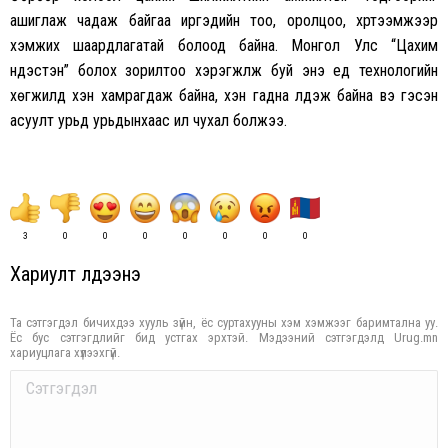
ашиглаж чадаж байгаа иргэдийн тоо, оролцоо, хүртээмжээр
хэмжих шаардлагатай болоод байна. Монгол Улс “Цахим
үндэстэн” болох зорилтоо хэрэгжүүлж буй энэ үед технологийн
хөгжилд хэн хамрагдаж байна, хэн гадна үлдэж байна вэ гэсэн
асуулт урьд урьдынхаас илүү чухал болжээ.
3
0
0
0
0
0
0
0
Хариулт үлдээнэ үү
Та сэтгэгдэл бичихдээ хууль зүйн, ёс суртахууны хэм хэмжээг баримтална уу.
Ёс бус сэтгэгдлийг бид устгах эрхтэй. Мэдээний сэтгэгдэлд Urug.mn
хариуцлага хүлээхгүй.
Comment