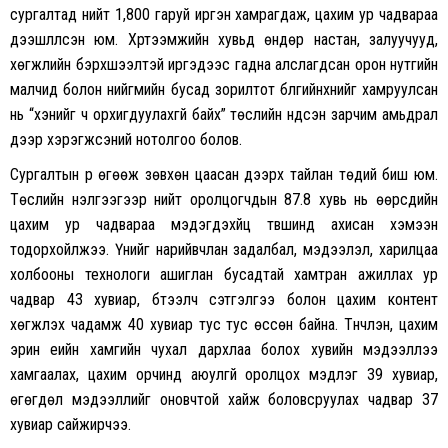
сургалтад нийт 1,800 гаруй иргэн хамрагдаж, цахим ур чадвараа
дээшлүүлсэн юм. Хүртээмжийн хувьд өндөр настан, залуучууд,
хөгжлийн бэрхшээлтэй иргэдээс гадна алслагдсан орон нутгийн
малчид болон нийгмийн бусад зорилтот бүлгийнхнийг хамруулсан
нь “хэнийг ч орхигдуулахгүй байх” төслийн үндсэн зарчим амьдрал
дээр хэрэгжсэний нотолгоо болов.
Сургалтын үр өгөөж зөвхөн цаасан дээрх тайлан төдий биш юм.
Төслийн үнэлгээгээр нийт оролцогчдын 87.8 хувь нь өөрсдийн
цахим ур чадвараа мэдэгдэхүйц түвшинд ахисан хэмээн
тодорхойлжээ. Үүнийг нарийвчлан задалбал, мэдээлэл, харилцаа
холбооны технологи ашиглан бусадтай хамтран ажиллах ур
чадвар 43 хувиар, бүтээлч сэтгэлгээ болон цахим контент
хөгжүүлэх чадамж 40 хувиар тус тус өссөн байна. Түүнчлэн, цахим
эрин үеийн хамгийн чухал дархлаа болох хувийн мэдээллээ
хамгаалах, цахим орчинд аюулгүй оролцох мэдлэг 39 хувиар,
өгөгдөл мэдээллийг оновчтой хайж боловсруулах чадвар 37
хувиар сайжирчээ.