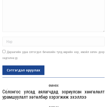
Name *
Дараагийн удаа сэтгэгдэл бичихийн тулд өөрийн нэр, имэйл хөтөч дээр
хадгална уу.
Сэтгэгдэл оруулах
Post
navigation
ӨМНӨХ
Солонгос улсад аялагчдад зориулсан хөнгөлөлт
Previous
урамшуулалт хөтөлбөр хэрэгжиж эхэллээ
post: