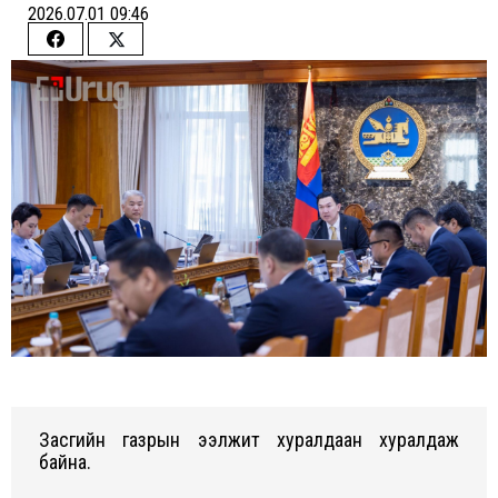
2026.07.01 09:46
Share
Share
on
on
Facebook
Twitter
Засгийн газрын ээлжит хуралдаан хуралдаж
байна.