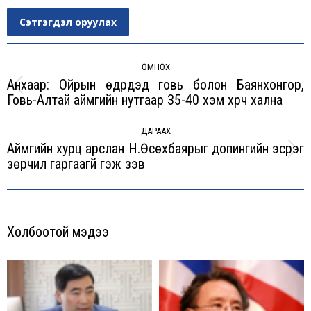
Сэтгэгдэл оруулах
Post
navigation
ӨМНӨХ
Анхаар: Ойрын өдрүүдэд говь болон Баянхонгор,
Previous
Говь-Алтай аймгийн нутгаар 35-40 хэм хүрч хална
post:
ДАРААХ
Аймгийн хурц арслан Н.Өсөхбаярыг допингийн эсрэг
Next
зөрчил гаргаагүй гэж үзэв
post:
Холбоотой мэдээ