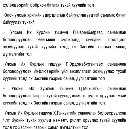
хэлэлцээрийг соёрхон батлах тухай хуулийн төсөл
-Олон улсын хөрөнгийн удирдлагын байгууллагуудтай санамж бичиг
байгуулах тухай*
– Улсын Их Хурлын гишүүн П.Наранбаяраас санаачлан
боловсруулсан Нийгмийн сүлжээнд хүүхдийн оролцоог
зохицуулах тухай хуулийн төсөлд өгөх Засгийн газрын санал,
дүгнэлтийн төсөл
-Улсын Их Хурлын гишүүн Р.Эрдэнэбүрэнгээс санаачлан
боловсруулсан Инфлюзерийн үйл ажиллагааг зохицуулах тухай
хуулийн төсөлд өгөх Засгийн газрын санал, дүгнэлтийн төсөл
– Улсын Их Хурлын гишүүн Ц.Мөнхбатын санаачлан
боловсруулсан Газрын тухай хуульд нэмэлт, өөрчлөлт оруулах тухай
хуулийн төсөлд өгөх Засгийн газрын санал, дүгнэлтийн төсөл,
-Улсын Их Хурлын гишүүн Х.Ганхуягийн санаачлан боловсруулсан
Чөлөөт бүсийн тухай хуульд нэмэлт, өөрчлөлт оруулах тухай хуулийн
төсөлд өгөх Засгийн газрын санал дүгнэлтийн төсөл