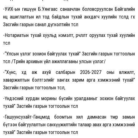
-УИХ-ын гишүүн Б.Уянгаас санаачлан боловсруулсан Байгалийн
нөөц ашиглалтын ил тод байдлын тухай анхдагч хуулийн төсөлд өгөх
Засгийн газрын санал дүгнэлтийн төсөл
-Нотариатын тухай хуульд нэмэлт, өөрчлөлт оруулах тухай хуулийн
төсөл
-“Улсын үзлэг зохион байгуулах тухай” Засгийн газрын тогтоолын
төсөл /Төрийн архивын үйл ажиллагааны улсын үзлэг/
-“Хүнс, хөдөө аж ахуй салбарын 2026-2027 оны өвөлжилт,
хаваржилтын бэлтгэлийг хангах зарим арга хэмжээний тухай”
Засгийн газрын тогтоолын төсөл,
-Үндэсний хурдан морины бүсийн уралдааныг зохион байгуулах
тухай” Засгийн газрын тогтоолын төсөл
-Гашуунсухайт-Ганцмод боомтын хил дамнасан төмөр замын
бүтээн байгуулалтын санхүүжилтийн талаар авах арга хэмжээний
тухай” Засгийн газрын тогтоолын төсөл