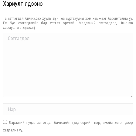
Хариулт үлдээнэ үү
Та сэтгэгдэл бичихдээ хууль зүйн, ёс суртахууны хэм хэмжээг баримтална уу.
Ёс бус сэтгэгдлийг бид устгах эрхтэй. Мэдээний сэтгэгдэлд Urug.mn
хариуцлага хүлээхгүй.
Comment
Name *
Дараагийн удаа сэтгэгдэл бичихийн тулд өөрийн нэр, имэйл хөтөч дээр
хадгална уу.