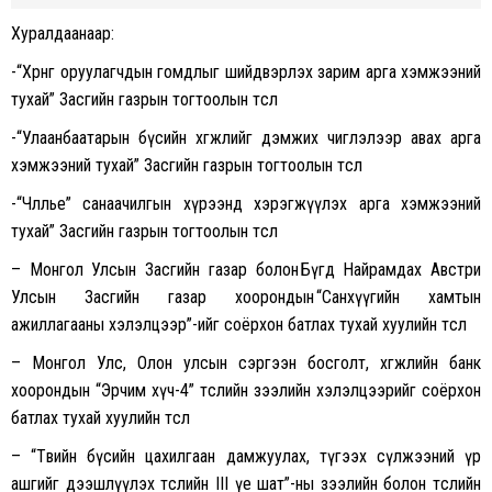
Хуралдаанаар:
-“Хөрөнгө оруулагчдын гомдлыг шийдвэрлэх зарим арга хэмжээний
тухай” Засгийн газрын тогтоолын төсөл
-“Улаанбаатарын бүсийн хөгжлийг дэмжих чиглэлээр авах арга
хэмжээний тухай” Засгийн газрын тогтоолын төсөл
-“Чөлөөлье” санаачилгын хүрээнд хэрэгжүүлэх арга хэмжээний
тухай” Засгийн газрын тогтоолын төсөл
– Монгол Улсын Засгийн газар болон Бүгд Найрамдах Австри
Улсын Засгийн газар хоорондын “Санхүүгийн хамтын
ажиллагааны хэлэлцээр”-ийг соёрхон батлах тухай хуулийн төсөл
– Монгол Улс, Олон улсын сэргээн босголт, хөгжлийн банк
хоорондын “Эрчим хүч-4” төслийн зээлийн хэлэлцээрийг соёрхон
батлах тухай хуулийн төсөл
– “Төвийн бүсийн цахилгаан дамжуулах, түгээх сүлжээний үр
ашгийг дээшлүүлэх төслийн III үе шат”-ны зээлийн болон төслийн