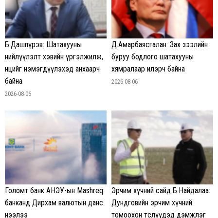
Б.Дашпүрэв: Шатахууны
Д.Амарбаясгалан: Зах зээлийн
нийлүүлэлт хэвийн үргэлжилж,
буруу бодлого шатахууны
нөөцийг нэмэгдүүлэхэд анхаарч
хямралаар илэрч байна
байна
2026-08-06
2026-08-06
Голомт банк АНЭУ-ын Mashreq
Эрчим хүчний сайд Б.Найдалаа:
банканд Дирхам валютын данс
Дундговийн эрчим хүчний
нээлээ
томоохон төслүүдэд дэмжлэг