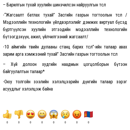
– Барилгын тухай хуулийн шинэчилсэн найруулгын төсөл
-“Жагсаалт батлах тухай” Засгийн газрын тогтоолын төсөл /
Мэдээллийн технологийн үйлдвэрлэлийг дэмжих виртуал бүсэд
бүртгүүлсэн хуулийн этгээдийн мэдээллийн технологийн
бүтээгдэхүүн, ажил, үйлчилгээний жагсаалт/
-10 аймгийн төвийн дулааны станц барих төсөл”-ийн талаар авах
зарим арга хэмжээний тухай” Засгийн газрын тогтоолын төсөл
– Хүй долоон худгийн наадмын цогцолборын бүтээн
байгуулалтын талаар*
-Оюу толгойн зээлийн хэлэлцээрийн дүнгийн талаар зэрэг
асуудлыг хэлэлцэж байна
0
0
0
0
0
0
0
0