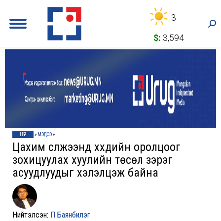
3
Sea
$:
3,594
НҮҮР
»
МЭДЭЭ
»
Цахим сүлжээнд хүүхдийн оролцоог
зохицуулах хуулийн төсөл зэрэг
асуудлуудыг хэлэлцэж байна
Нийтэлсэн:
П Баянбилэг