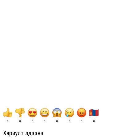
0
0
0
0
0
0
0
0
Хариулт үлдээнэ үү