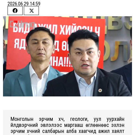
2026.06.29 14:59
Share
Share
on
on
Facebook
Twitter
Монголын эрчим хүч, геологи, уул уурхайн
үйлдвэрчний эвлэлээс маргааш өглөөнөөс эхлэн
эрчим хүчний салбарын алба хаагчид ажил хаялт