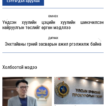
Сэтгэгдэл оруулах
Post
navigation
ӨМНӨХ
Үндсэн хуулийн цэцийн хуулийн шинэчилсэн
Previous
найруулгын төслийг өргөн мэдүүллээ
post:
ДАРААХ
Энхтайвны гүүрний засварын ажил үргэлжилж байна
Next
post:
Холбоотой мэдээ