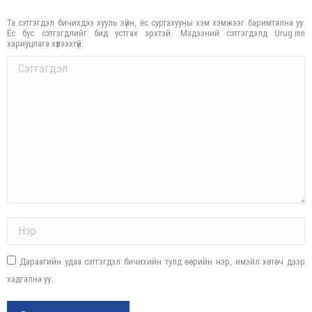
Та сэтгэгдэл бичихдээ хууль зүйн, ёс суртахууны хэм хэмжээг баримтална уу.
Ёс бус сэтгэгдлийг бид устгах эрхтэй. Мэдээний сэтгэгдэлд Urug.mn
хариуцлага хүлээхгүй.
Comment
Name *
Дараагийн удаа сэтгэгдэл бичихийн тулд өөрийн нэр, имэйл хөтөч дээр
хадгална уу.