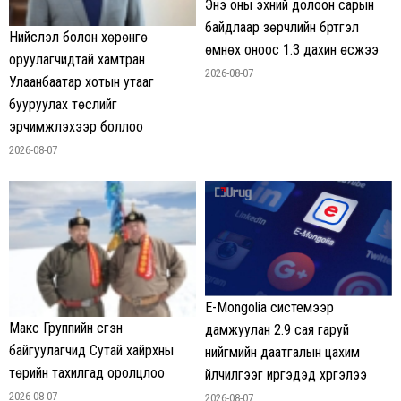
Энэ оны эхний долоон сарын
байдлаар зөрчлийн бүртгэл
Нийслэл болон хөрөнгө
өмнөх оноос 1.3 дахин өсжээ
оруулагчидтай хамтран
2026-08-07
Улаанбаатар хотын утааг
бууруулах төслийг
эрчимжүүлэхээр боллоо
2026-08-07
E-Mongolia системээр
Макс Группийн үүсгэн
дамжуулан 2.9 сая гаруй
байгуулагчид Сутай хайрхны
нийгмийн даатгалын цахим
төрийн тахилгад оролцлоо
үйлчилгээг иргэдэд хүргэлээ
2026-08-07
2026-08-07