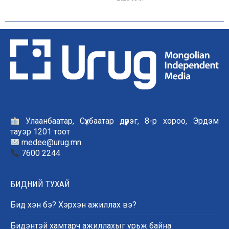
Улаанбаатар, Сүхбаатар дүүрэг, 8-р хороо, Эрдэм
тауэр 1201 тоот
medee@urug.mn
7600 2244
БИДНИЙ ТУХАЙ
Бид хэн бэ? Хэрхэн ажиллах вэ?
Бидэнтэй хамтарч ажиллахыг урьж байна