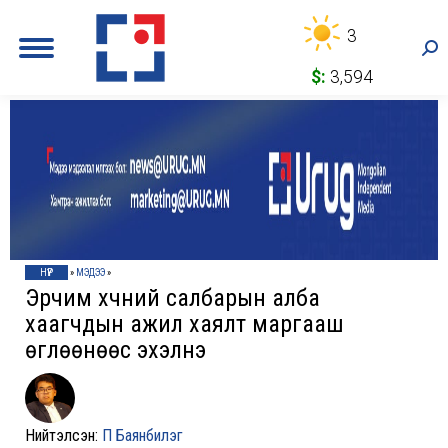
3
Sea
$:
3,594
НҮҮР
»
МЭДЭЭ
»
Эрчим хүчний салбарын алба
хаагчдын ажил хаялт маргааш
өглөөнөөс эхэлнэ
Нийтэлсэн:
П Баянбилэг