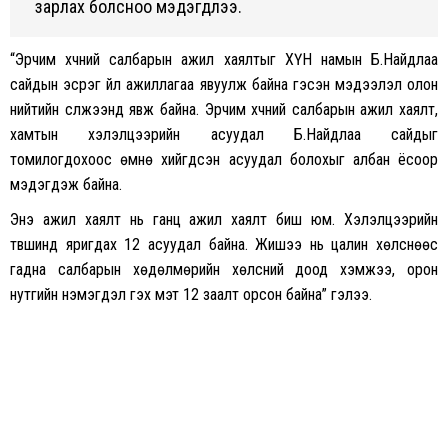
зарлах болсноо мэдэгдлээ.
“Эрчим хүчний салбарын ажил хаялтыг ХҮН намын Б.Найдлаа
сайдын эсрэг үйл ажиллагаа явуулж байна гэсэн мэдээлэл олон
нийтийн сүлжээнд явж байна. Эрчим хүчний салбарын ажил хаялт,
хамтын хэлэлцээрийн асуудал Б.Найдлаа сайдыг
томилогдохоос өмнө хийгдсэн асуудал болохыг албан ёсоор
мэдэгдэж байна.
Энэ ажил хаялт нь ганц ажил хаялт биш юм. Хэлэлцээрийн
түвшинд яригдах 12 асуудал байна. Жишээ нь цалин хөлснөөс
гадна салбарын хөдөлмөрийн хөлсний доод хэмжээ, орон
нутгийн нэмэгдэл гэх мэт 12 заалт орсон байна” гэлээ.