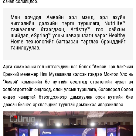
санал солилцлоо.
Мөн зочдод Амвэйн эрүүл мэнд, эрүүл ахуйн
чиглэлийн дэлхийн тэргүүн туршлага, Nutrilite™
тэжээллэг бүтээгдэхүүн, Artistry™ гоо сайхны
шийдэл, eSpring™ усны цэвэршүүлэгч зэрэг Healthy
Home технологийг багтаасан тэргүүлэх брэндүүдийг
танилцуулав.
Арга хэмжээний гол илтгэгчдийн нэг болох “Амвэй Төв Ази”-ийн
Ерөнхий менежер Ник Музашвили хэлсэн үгэндээ Монгол Улс нь
“Амвэй” компанийн бүс нутгийн өсөлтөд стратегийн чухал ач
холбогдолтойг онцлоод, олон улсын туршлага, боловсрол болон
өндөр чанартай бүтээгдэхүүнээр дамжуулан орон нутгийн бие
даасан бизнес эрхлэгчдийг тууштай дэмжихээ илэрхийллээ.