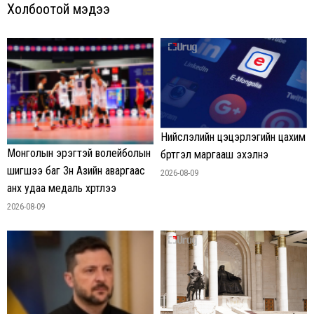
Холбоотой мэдээ
Нийслэлийн цэцэрлэгийн цахим
Монголын эрэгтэй волейболын
бүртгэл маргааш эхэлнэ
шигшээ баг Зүүн Азийн аваргаас
2026-08-09
анх удаа медаль хүртлээ
2026-08-09