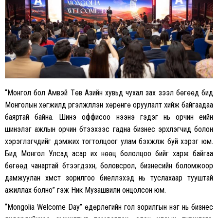
“Монгол бол Амвэй Төв Азийн хувьд чухал зах зээл бөгөөд бид
Монголын хөгжилд үргэлжлүүлэн хөрөнгө оруулалт хийж байгаадаа
баяртай байна. Шинэ оффисоо нээнэ гэдэг нь орчин үеийн
шинэлэг ажлын орчин бүтээхээс гадна бизнес эрхлэгчид болон
хэрэглэгчдийг дэмжих тогтолцоог улам бэхжүүлж буй хэрэг юм.
Бид Монгол Улсад асар их нөөц бололцоо бийг харж байгаа
бөгөөд чанартай бүтээгдэхүүн, боловсрол, бизнесийн боломжоор
дамжуулан хүмүүст зорилгоо биелүүлэхэд нь туслахаар тууштай
ажиллах болно” гэж Ник Музашвили онцолсон юм.
“Mongolia Welcome Day” өдөрлөгийн гол зорилгын нэг нь бизнес