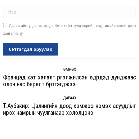
Name *
Дараагийн удаа сэтгэгдэл бичихийн тулд өөрийн нэр, имэйл хөтөч дээр
хадгална уу.
Сэтгэгдэл оруулах
Post
navigation
ӨМНӨХ
Францад хэт халалт үргэлжилсэн өдрүүдэд дунджаас
Previous
олон нас баралт бүртгэгджээ
post:
ДАРААХ
Т.Аубакир: Цалингийн доод хэмжээ нэмэх асуудлыг
Next
ирэх намрын чуулганаар хэлэлцэнэ
post: