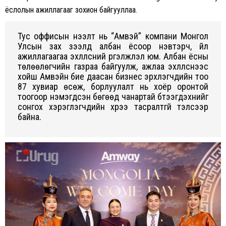
ёслолын ажиллагааг зохион байгууллаа.
Тус оффисын нээлт нь “Амвэй” компани Монгол
Улсын зах зээлд албан ёсоор нэвтэрч, үйл
ажиллагаагаа эхлүүлсний үргэлжлэл юм. Албан ёсны
төлөөлөгчийн газраа байгуулж, ажлаа эхлүүлснээс
хойш Амвэйн бие даасан бизнес эрхлэгчдийн тоо
87 хувиар өсөж, борлуулалт нь хоёр оронтой
тоогоор нэмэгдсэн бөгөөд чанартай бүтээгдэхүүнийг
сонгох хэрэглэгчдийн хүрээ тасралтгүй тэлсээр
байна.