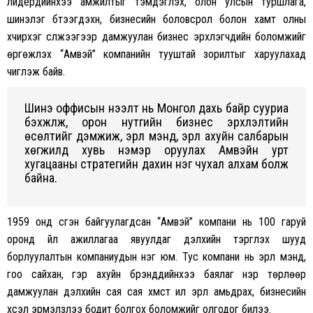
лидерүүдийнхээ амжилтыг тэмдэглэх, олон улсын туршлага,
шинэлэг бүтээгдэхүүн, бизнесийн боловсрол болон хамт олны
хүчирхэг сүлжээгээр дамжуулан бизнес эрхлэгчдийн боломжийг
өргөжүүлэх “Амвэй” компанийн тууштай зорилтыг харуулахад
чиглэж байв.
Шинэ оффисын нээлт нь Монгол дахь байр сууриа
бэхжүүлж, орон нутгийн бизнес эрхлэлтийн
өсөлтийг дэмжиж, эрүүл мэнд, эрүүл ахуйн салбарын
хөгжилд хувь нэмэр оруулах Амвэйн урт
хугацааны стратегийн дахин нэг чухал алхам болж
байна.
1959 онд үүсгэн байгуулагдсан “Амвэй” компани нь 100 гаруй
оронд үйл ажиллагаа явуулдаг дэлхийн тэргүүлэх шууд
борлуулалтын компаниудын нэг юм. Тус компани нь эрүүл мэнд,
гоо сайхан, гэр ахуйн брэндүүдийнхээ баялаг нэр төрлөөр
дамжуулан дэлхийн сая сая хүмүүст илүү эрүүл амьдрах, бизнесийн
хүсэл эрмэлзлээ бодит болгох боломжийг олгодог билээ.