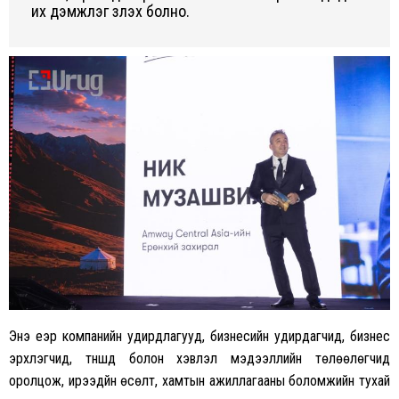
их дэмжлэг үзүүлэх болно.
Энэ үеэр компанийн удирдлагууд, бизнесийн удирдагчид, бизнес
эрхлэгчид, түншүүд болон хэвлэл мэдээллийн төлөөлөгчид
оролцож, ирээдүйн өсөлт, хамтын ажиллагааны боломжийн тухай