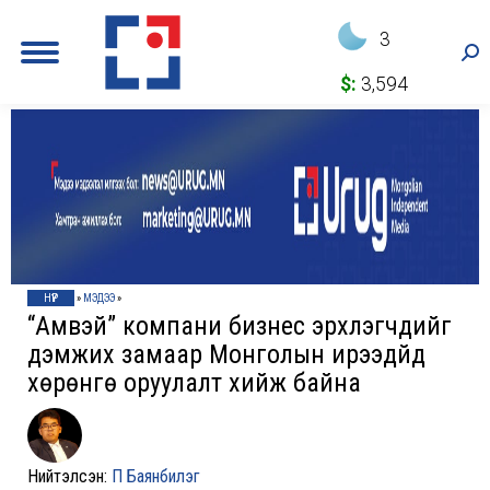
3
Sea
$:
3,594
НҮҮР
»
МЭДЭЭ
»
“Амвэй” компани бизнес эрхлэгчдийг
дэмжих замаар Монголын ирээдүйд
хөрөнгө оруулалт хийж байна
Нийтэлсэн:
П Баянбилэг