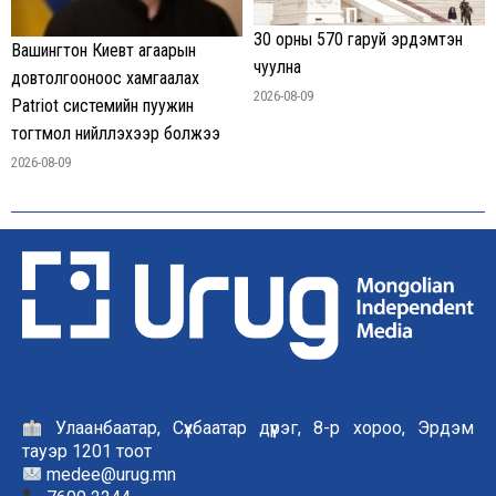
30 орны 570 гаруй эрдэмтэн
Вашингтон Киевт агаарын
чуулна
довтолгооноос хамгаалах
2026-08-09
Patriot системийн пуужин
тогтмол нийлүүлэхээр болжээ
2026-08-09
Улаанбаатар, Сүхбаатар дүүрэг, 8-р хороо, Эрдэм
тауэр 1201 тоот
medee@urug.mn