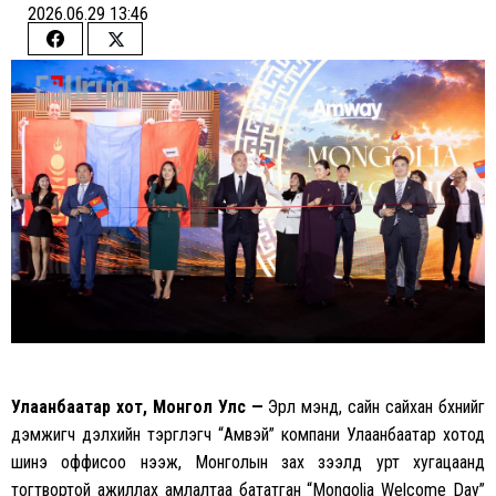
2026.06.29 13:46
Share
Share
on
on
Facebook
Twitter
Улаанбаатар хот, Монгол Улс —
Эрүүл мэнд, сайн сайхан бүхнийг
дэмжигч дэлхийн тэргүүлэгч “Амвэй” компани Улаанбаатар хотод
шинэ оффисоо нээж, Монголын зах зээлд урт хугацаанд
тогтвортой ажиллах амлалтаа бататган “Mongolia Welcome Day”