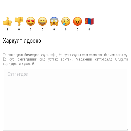
1
0
0
0
0
0
0
0
Хариулт үлдээнэ үү
Та сэтгэгдэл бичихдээ хууль зүйн, ёс суртахууны хэм хэмжээг баримтална уу.
Ёс бус сэтгэгдлийг бид устгах эрхтэй. Мэдээний сэтгэгдэлд Urug.mn
хариуцлага хүлээхгүй.
Comment