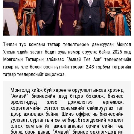
Түүнчлэн тус компани татвар төлөлтөөрөө дамжуулан Монгол
Улсын эдийн засагт бодит хувь нэмэр оруулж байна. 2025 онд
Монголын Татварын албанаас “Амвэй Төв Ази” төлөөлөгчийн
газар нь улс болон орон нутгийн төсөвт 2.43 тэрбум төгрөгийн
татвар төвлөрүүлснийг онцолжээ.
Монголд хийж буй хөрөнгө оруулалтынхаа хүрээнд
“Амвэй” бизнесийн дэд бүтцээ бэхжүүлж, бизнес
эрхлэгчдэд үзүүлэх дэмжлэгээ өргөжүүлж,
хэрэглэгчийн сэтгэл ханамжийг сайжруулах тал
дээр ажиллаж байна. Шинэ оффис нь бизнесийн
уулзалт, сургалтын хөтөлбөр, бүтээгдэхүүний мэдлэг
олгох хамтын үйл ажиллагааны орчин үеийн төв
болж, орон даяар “Амвэй” бизнес эрхлэгчдэд илүү