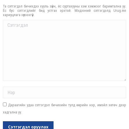
Та сэтгэгдэл бичихдээ хууль зүйн, ёс суртахууны хэм хэмжээг баримтална уу.
Ёс бус сэтгэгдлийг бид устгах эрхтэй. Мэдээний сэтгэгдэлд Urug.mn
хариуцлага хүлээхгүй.
Comment
Name *
Дараагийн удаа сэтгэгдэл бичихийн тулд өөрийн нэр, имэйл хөтөч дээр
хадгална уу.
Сэтгэгдэл оруулах