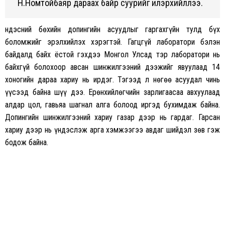
Н.Номтойбаяр дараах байр суурийг илэрхийллээ.
Үндэсний бөхийн допингийн асуудлыг гаргахгүйн тулд бүх
боломжийг эрэлхийлэх хэрэгтэй. Гагцгүй лаборатори бэлэн
байдалд байх ёстой гэхдээ Монгол Улсад тэр лаборатори нь
байхгүй болохоор авсан шинжилгээний дээжийг явуулаад 14
хоногийн дараа хариу нь ирдэг. Тэгээд л нөгөө асуудал чинь
үүсээд байна шүү дээ. Ерөнхийлөгчийн зарлигаасаа авхуулаад
алдар цол, гавьяа шагнал алга болоод иргэд бухимдаж байна.
Допингийн шинжилгээний хариу газар дээр нь гардаг. Гарсан
хариу дээр нь үндэслэж арга хэмжээгээ авдаг шийдэл зөв гэж
бодож байна.