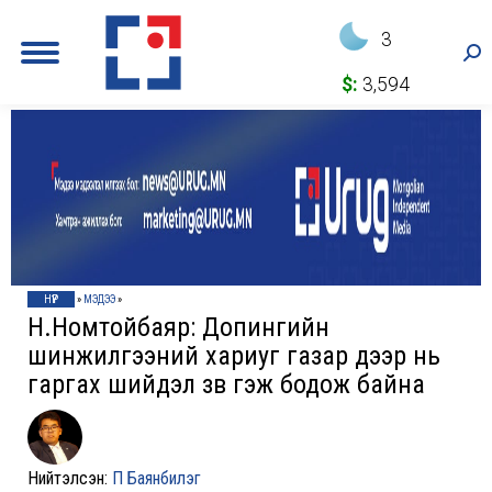
3
Sea
$:
3,594
НҮҮР
»
МЭДЭЭ
»
Н.Номтойбаяр: Допингийн
шинжилгээний хариуг газар дээр нь
гаргах шийдэл зөв гэж бодож байна
Нийтэлсэн:
П Баянбилэг