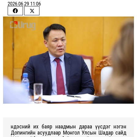
2026.06.29 11:06
Share
Share
on
on
Facebook
Twitter
Үндэсний их баяр наадмын дараа үүсдэг нэгэн
Допингийн асуудлаар Монгол Улсын Шадар сайд