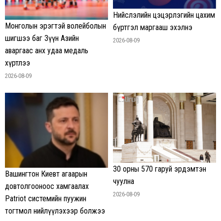
Нийслэлийн цэцэрлэгийн цахим
Монголын эрэгтэй волейболын
бүртгэл маргааш эхэлнэ
шигшээ баг Зүүн Азийн
2026-08-09
аваргаас анх удаа медаль
хүртлээ
2026-08-09
30 орны 570 гаруй эрдэмтэн
Вашингтон Киевт агаарын
чуулна
довтолгооноос хамгаалах
2026-08-09
Patriot системийн пуужин
тогтмол нийлүүлэхээр болжээ