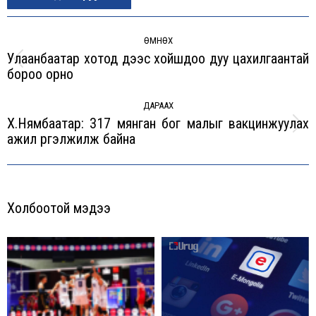
Post
navigation
ӨМНӨХ
Улаанбаатар хотод үдээс хойшдоо дуу цахилгаантай
Previous
бороо орно
post:
ДАРААХ
Х.Нямбаатар: 317 мянган бог малыг вакцинжуулах
Next
ажил үргэлжилж байна
post:
Холбоотой мэдээ