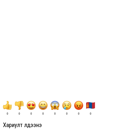
0
0
0
0
0
0
0
0
Хариулт үлдээнэ үү