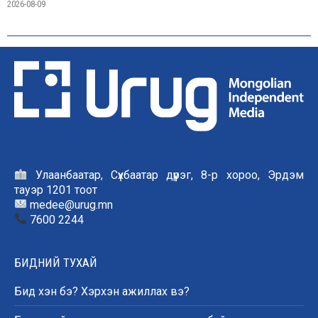
2026-08-09
Улаанбаатар, Сүхбаатар дүүрэг, 8-р хороо, Эрдэм
тауэр 1201 тоот
medee@urug.mn
7600 2244
БИДНИЙ ТУХАЙ
Бид хэн бэ? Хэрхэн ажиллах вэ?