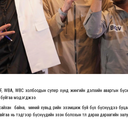
IBF, WBA, WBC холбоодын супер хүнд жингийн дэлхийн аваргын бүс
 буйгаа мэдэгджээ.
 ч сайхан байна, миний хувьд өөрийн эзэмшиж буй бүх бүснүүдээ буц
айгаа нь тэдгээр бүснүүдийн эзэн болохын төлөө дараа дараагийн зал