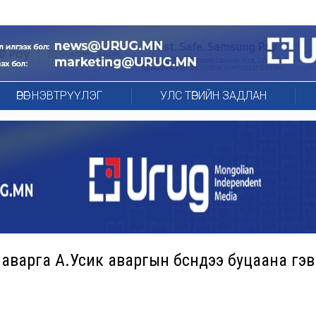
ӨРӨГ НЭВТРҮҮЛЭГ
УЛС ТӨРИЙН ЗАДЛАН
варга А.Усик аваргын бүснүүдээ буцаана гэв