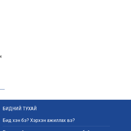
Санхүүгийн хэмнэлтийн
горимд эрүүл мэндийн
салбар хамаарахгүй
н
Автобензин, дизель
түлшний онцгой албан
татварыг тэглэлээ
Бусадтай хэрүүл маргаан
үүсгэсэн гэх этгээдэд
БИДНИЙ ТУХАЙ
зөрчлийн хуулийн дагуу
хариуцлага оногдуулжээ
Бид хэн бэ? Хэрхэн ажиллах вэ?