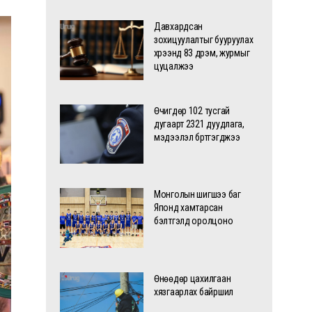
Давхардсан
зохицуулалтыг бууруулах
хүрээнд 83 дүрэм, журмыг
цуцалжээ
Өчигдөр 102 тусгай
дугаарт 2321 дуудлага,
мэдээлэл бүртгэгджээ
Монголын шигшээ баг
Японд хамтарсан
бэлтгэлд оролцоно
Өнөөдөр цахилгаан
хязгаарлах байршил