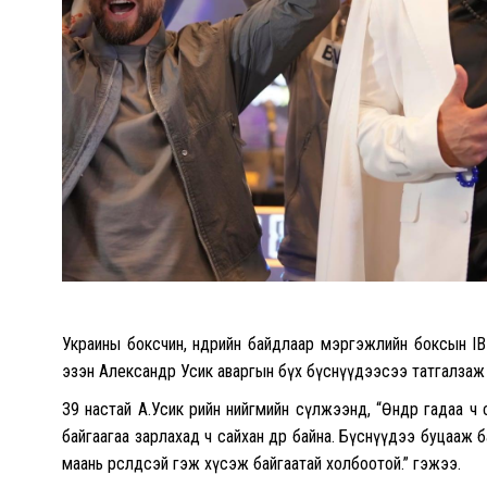
Украины боксчин, өнөөдрийн байдлаар мэргэжлийн боксын 
эзэн Александр Усик аваргын бүх бүснүүдээсээ татгалзаж
39 настай А.Усик өөрийн нийгмийн сүлжээнд, “Өнөөдөр гадаа
байгаагаа зарлахад ч сайхан өдөр байна. Бүснүүдээ буцааж б
маань өрсөлдөөсэй гэж хүсэж байгаатай холбоотой.” гэжээ.