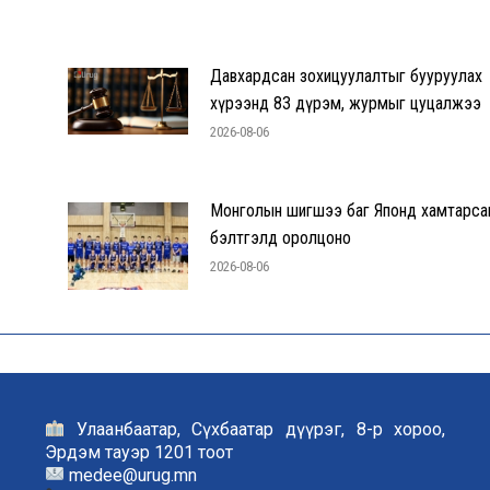
Давхардсан зохицуулалтыг бууруулах
хүрээнд 83 дүрэм, журмыг цуцалжээ
2026-08-06
Монголын шигшээ баг Японд хамтарса
бэлтгэлд оролцоно
2026-08-06
Улаанбаатар, Сүхбаатар дүүрэг, 8-р хороо,
Эрдэм тауэр 1201 тоот
medee@urug.mn