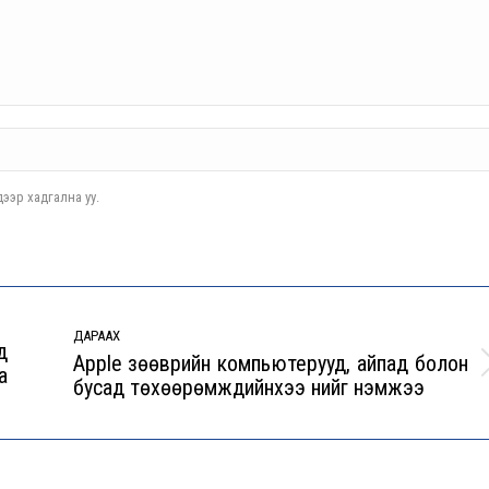
ээр хадгална уу.
ДАРААХ
д
Apple зөөврийн компьютерууд, айпад болон
а
Next
бусад төхөөрөмжүүдийнхээ үнийг нэмжээ
post: