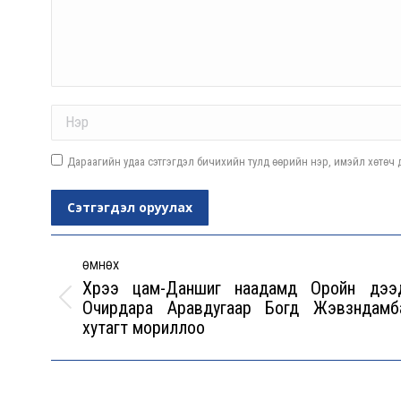
Name *
Дараагийн удаа сэтгэгдэл бичихийн тулд өөрийн нэр, имэйл хөтөч д
Сэтгэгдэл оруулах
Post
navigation
ӨМНӨХ
Хүрээ цам-Даншиг наадамд Оройн дээ
Очирдара Аравдугаар Богд Жэвзүндамб
Previous
хутагт мориллоо
post: