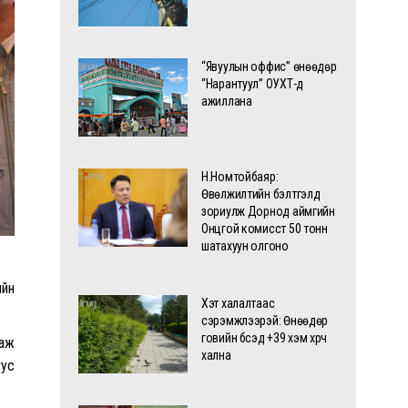
“Явуулын оффис” өнөөдөр
“Нарантуул” ОУХТ-д
ажиллана
Н.Номтойбаяр:
Өвөлжилтийн бэлтгэлд
зориулж Дорнод аймгийн
Онцгой комисст 50 тонн
шатахуун олгоно
ийн
Хэт халалтаас
сэрэмжлээрэй: Өнөөдөр
говийн бүсэд +39 хэм хүрч
ааж
хална
уус