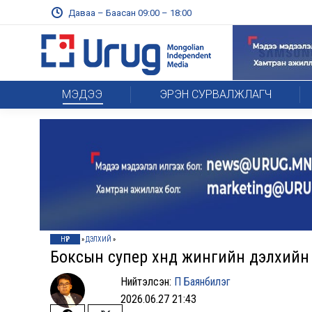
Даваа – Баасан 09:00 – 18:00
МЭДЭЭ
ЭРЭН СУРВАЛЖЛАГЧ
НҮҮР
»
ДЭЛХИЙ
»
Боксын супер хүнд жингийн дэлхийн а
Нийтэлсэн:
П Баянбилэг
2026.06.27 21:43