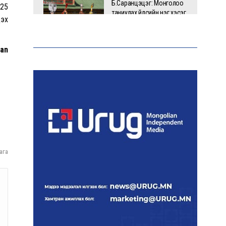
Б.Саранцэцэг: Монголоо
 25
таниулах үйлсийн нэг хэсэг
дэх
болж буйдаа баяртай
байна
ian
Дуучин Рианна ургацын
баярт зориулсан
карнавалд оролцжээ
Шинэ Зеландын нийслэл
Веллингтон хотод 15
жилийн дараа цас оржээ
ага
16 төрлийн эмийг нэг эх
үүсвэрээс худалдан авах
журмыг баталлаа