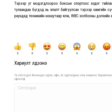
Тэрээр уг мэдэгдлээрээ боксын спортоос зодог тайла
тулаандаа бүгдэд нь ялалт байгуулсан тэрээр хамгийн сү
раундад техникийн нокаутаар ялж, WBC холбооны дэлхийн 
0
0
0
0
0
0
0
Хариулт үлдээнэ үү
Та сэтгэгдэл бичихдээ хууль зүйн, ёс суртахууны хэм хэмжээг баримталн
хүлээхгүй.
Comment