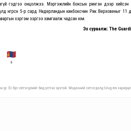
агүй гэдгээ онцолжээ. Мэргэжлийн боксын рингэн дээр хийсэн
үлд өнгөрсөн 5-р сард Нидерландын кикбоксчин Рик Верховеныг 11 
аваргын хэргэм зэргээ хамгаалж чадсан юм.
Эх сурвалж: The Guard
0
а уу. Ёс бус сэтгэгдлийг бид устгах эрхтэй. Мэдээний сэтгэгдэлд Urug.mn хариуцл