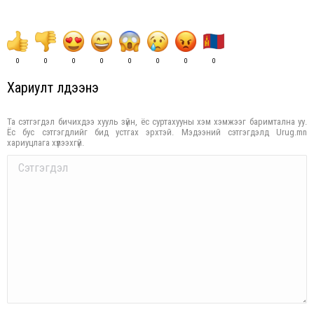
0
0
0
0
0
0
0
0
Хариулт үлдээнэ үү
Та сэтгэгдэл бичихдээ хууль зүйн, ёс суртахууны хэм хэмжээг баримтална уу.
Ёс бус сэтгэгдлийг бид устгах эрхтэй. Мэдээний сэтгэгдэлд Urug.mn
хариуцлага хүлээхгүй.
Comment