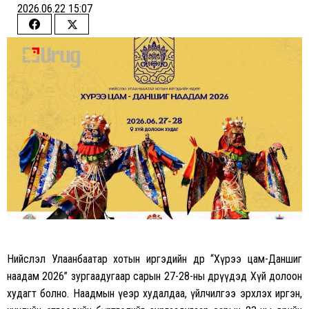
2026.06.22 15:07
Share
Share
on
on
Facebook
Twitter
Нийслэл Улаанбаатар хотын иргэдийн өдөр “Хүрээ цам-Даншиг
наадам 2026” зургаадугаар сарын 27-28-ны өдрүүдэд Хүй долоон
худагт болно. Наадмын үеэр худалдаа, үйлчилгээ эрхлэх иргэн,