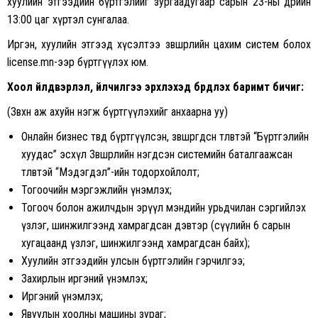
хуулийн этгээдийн бүртгэлийг зургаадугаар сарын 23-ны өдрийн
13:00 цаг хүртэл сунгалаа.
Иргэн, хуулийн этгээд хүсэлтээ зөвшөөрлийн цахим систем болох
license.mn-ээр бүртгүүлэх юм.
Хоол үйлдвэрлэл, үйлчилгээ эрхлэхэд бүрдүүлэх баримт бичиг:
(Зөвхөн аж ахуйн нэгж бүртгүүлэхийг анхаарна уу)
Онлайн бизнес төвд бүртгүүлсэн, зөвшөөрөгдсөн төлөвтэй “Бүртгэлийн
хуудас” эсхүл Зөвшөөрлийн нэгдсэн системийн баталгаажсан
төлөвтэй “Мэдэгдэл”-ийн тодорхойлолт;
Тогоочийн мэргэжлийн үнэмлэх;
Тогооч болон ажилчдын эрүүл мэндийн урьдчилан сэргийлэх
үзлэг, шинжилгээнд хамрагдсан дэвтэр (сүүлийн 6 сарын
хугацаанд үзлэг, шинжилгээнд хамрагдсан байх);
Хуулийн этгээдийн улсын бүртгэлийн гэрчилгээ;
Захирлын иргэний үнэмлэх;
Иргэний үнэмлэх;
Явуулын хоолны машины зураг;