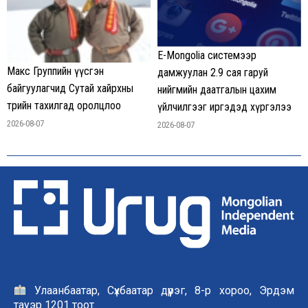
E-Mongolia системээр
Макс Группийн үүсгэн
дамжуулан 2.9 сая гаруй
байгуулагчид Сутай хайрхны
нийгмийн даатгалын цахим
төрийн тахилгад оролцлоо
үйлчилгээг иргэдэд хүргэлээ
2026-08-07
2026-08-07
Улаанбаатар, Сүхбаатар дүүрэг, 8-р хороо, Эрдэм
тауэр 1201 тоот