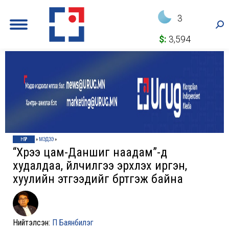
3
Sea
$:
3,594
НҮҮР
»
МЭДЭЭ
»
“Хүрээ цам-Даншиг наадам”-д
худалдаа, үйлчилгээ эрхлэх иргэн,
хуулийн этгээдийг бүртгэж байна
Нийтэлсэн:
П Баянбилэг