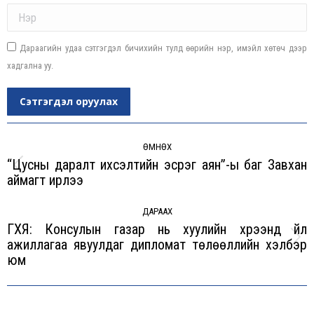
Name *
Дараагийн удаа сэтгэгдэл бичихийн тулд өөрийн нэр, имэйл хөтөч дээр
хадгална уу.
Сэтгэгдэл оруулах
Post
navigation
ӨМНӨХ
“Цусны даралт ихсэлтийн эсрэг аян”-ы баг Завхан
Previous
аймагт ирлээ
post:
ДАРААХ
ГХЯ: Консулын газар нь хуулийн хүрээнд үйл
ажиллагаа явуулдаг дипломат төлөөллийн хэлбэр
Next
юм
post: