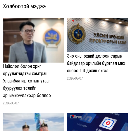
Холбоотой мэдээ
Энэ оны эхний долоон сарын
байдлаар зөрчлийн бүртгэл өмнөх
Нийслэл болон хөрөнгө
оноос 1.3 дахин өсжээ
оруулагчидтай хамтран
2026-08-07
Улаанбаатар хотын утааг
бууруулах төслийг
эрчимжүүлэхээр боллоо
2026-08-07