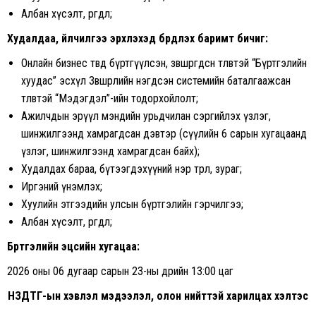
Албан хүсэлт, өргөдөл;
Худалдаа, үйлчилгээ эрхлэхэд бүрдүүлэх баримт бичиг:
Онлайн бизнес төвд бүртгүүлсэн, зөвшөөрөгдсөн төлөвтэй “Бүртгэлийн
хуудас” эсхүл Зөвшөөрлийн нэгдсэн системийн баталгаажсан
төлөвтэй “Мэдэгдэл”-ийн тодорхойлолт;
Ажилчдын эрүүл мэндийн урьдчилан сэргийлэх үзлэг,
шинжилгээнд хамрагдсан дэвтэр (сүүлийн 6 сарын хугацаанд
үзлэг, шинжилгээнд хамрагдсан байх);
Худалдах бараа, бүтээгдэхүүний нэр төрөл, зураг;
Иргэний үнэмлэх;
Хуулийн этгээдийн улсын бүртгэлийн гэрчилгээ;
Албан хүсэлт, өргөдөл;
Бүртгэлийн эцсийн хугацаа:
2026 оны 06 дугаар сарын 23-ны өдрийн 13:00 цаг
НЗДТГ-ын хэвлэл мэдээлэл, олон нийттэй харилцах хэлтэс