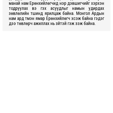
манай нам Ерөнхийлөгчид нэр дэвшигчийг хэрхэн
тодруулах вэ гэх асуудлыг намын удирдах
зөвлөлийн түшинд ярилцаж байна. Монгол Ардын
нам ард түмэн ямар Ерөнхийлөгч хүсэж байна гэдэг
дээ төвлөрч ажиллах нь зүйтэй гэж үзэж байна.