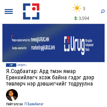
3
Sea
$:
3,594
НҮҮР
»
МЭДЭЭ
»
Я.Содбаатар: Ард түмэн ямар
Ерөнхийлөгч хүсэж байна гэдэг дээр
төвлөрч нэр дэвшигчийг тодруулна
Нийтэлсэн:
П Баянбилэг