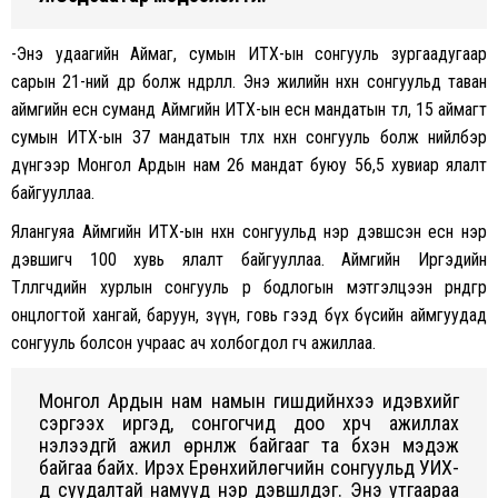
-Энэ удаагийн Аймаг, сумын ИТХ-ын сонгууль зургаадугаар
сарын 21-ний өдөр болж өндөрлөлөө. Энэ жилийн нөхөн сонгуульд таван
аймгийн есөн суманд Аймгийн ИТХ-ын есөн мандатын төлөө, 15 аймагт
сумын ИТХ-ын 37 мандатын төлөөх нөхөн сонгууль болж нийлбэр
дүнгээр Монгол Ардын нам 26 мандат буюу 56,5 хувиар ялалт
байгууллаа.
Ялангуяа Аймгийн ИТХ-ын нөхөн сонгуульд нэр дэвшсэн есөн нэр
дэвшигч 100 хувь ялалт байгууллаа. Аймгийн Иргэдийн
Төлөөлөгчдийн хурлын сонгууль өөрөө бодлогын мэтгэлцээн өрнөдгөөрөө
онцлогтой хангай, баруун, зүүн, говь гээд бүх бүсийн аймгуудад
сонгууль болсон учраас ач холбогдол өгч ажиллаа.
Монгол Ардын нам намын гишүүдийнхээ идэвхийг
сэргээх иргэд, сонгогчид доо хүрч ажиллах
нэлээдгүй ажил өрнүүлж байгааг та бүхэн мэдэж
байгаа байх. Ирэх Ерөнхийлөгчийн сонгуульд УИХ-
д суудалтай намууд нэр дэвшүүлдэг. Энэ утгаараа