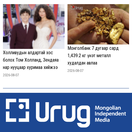
Монголбанк 7 дугаар сард
Холливудын алдартай хос
1,439.2 кг үнэт металл
болох Том Холланд, Зендаяа
худалдан авлаа
нар нууцаар хуримаа хийжээ
2026-08-07
2026-08-07