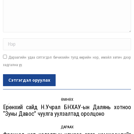
Name *
Дараагийн удаа сэтгэгдэл бичихийн тулд өөрийн нэр, имэйл хөтөч дээр
хадгална уу.
Сэтгэгдэл оруулах
Post
navigation
ӨМНӨХ
Ерөнхий сайд Н.Учрал БНХАУ-ын Далянь хотноо
Previous
“Зуны Давос” чуулга уулзалтад оролцоно
post:
ДАРААХ