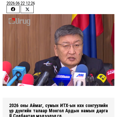
2026.06.22 12:26
Share
Share
on
on
Facebook
Twitter
2026 оны Аймаг, сумын ИТХ-ын нөхөн сонгуулийн
үр дүнгийн талаар Монгол Ардын намын дарга
Я.Содбаатар мэдээлэл өглөө.