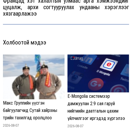
Францад хэт халалтын улмаас арга хэмжээнүүдийг
цуцалж, архи согтууруулах ундааны хэрэглээг
Next
хязгаарлажээ
post:
Холбоотой мэдээ
E-Mongolia системээр
Макс Группийн үүсгэн
дамжуулан 2.9 сая гаруй
байгуулагчид Сутай хайрхны
нийгмийн даатгалын цахим
төрийн тахилгад оролцлоо
үйлчилгээг иргэдэд хүргэлээ
2026-08-07
2026-08-07