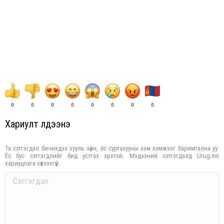
0
0
0
0
0
0
0
0
Хариулт үлдээнэ үү
Та сэтгэгдэл бичихдээ хууль зүйн, ёс суртахууны хэм хэмжээг баримтална уу.
Ёс бус сэтгэгдлийг бид устгах эрхтэй. Мэдээний сэтгэгдэлд Urug.mn
хариуцлага хүлээхгүй.
Comment