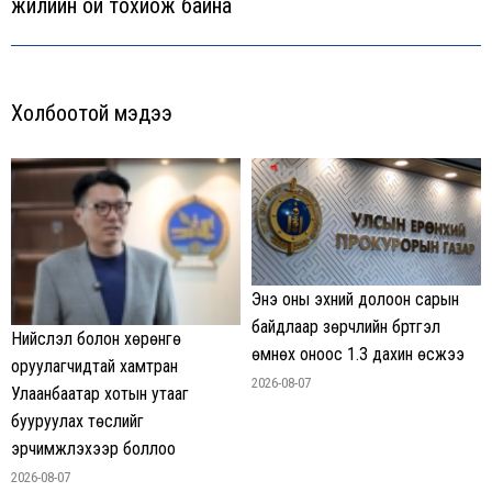
жилийн ой тохиож байна
post:
Холбоотой мэдээ
Энэ оны эхний долоон сарын
байдлаар зөрчлийн бүртгэл
Нийслэл болон хөрөнгө
өмнөх оноос 1.3 дахин өсжээ
оруулагчидтай хамтран
2026-08-07
Улаанбаатар хотын утааг
бууруулах төслийг
эрчимжүүлэхээр боллоо
2026-08-07