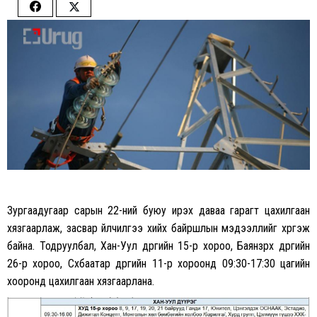
Share
Share
on
on
Facebook
Twitter
Зургаадугаар сарын 22-ний буюу ирэх даваа гарагт цахилгаан
хязгаарлаж, засвар үйлчилгээ хийх байршлын мэдээллийг хүргэж
байна. Тодруулбал, Хан-Уул дүүргийн 15-р хороо, Баянзүрх дүүргийн
26-р хороо, Сүхбаатар дүүргийн 11-р хороонд 09:30-17:30 цагийн
хооронд цахилгаан хязгаарлана.