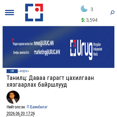
3
Sea
$:
3,594
НҮҮР
»
МЭДЭЭ
»
Танилц: Даваа гарагт цахилгаан
хязгаарлах байршлууд
Нийтэлсэн:
П Баянбилэг
2026.06.20 17:26