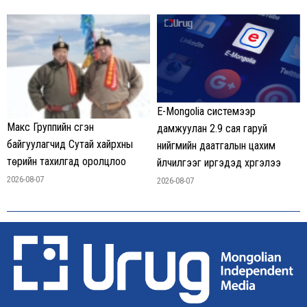
E-Mongolia системээр
Макс Группийн үүсгэн
дамжуулан 2.9 сая гаруй
байгуулагчид Сутай хайрхны
нийгмийн даатгалын цахим
төрийн тахилгад оролцлоо
үйлчилгээг иргэдэд хүргэлээ
2026-08-07
2026-08-07