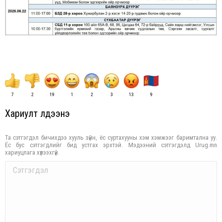
7
2
19
1
2
3
13
9
Хариулт үлдээнэ үү
Та сэтгэгдэл бичихдээ хууль зүйн, ёс суртахууны хэм хэмжээг баримтална уу.
Ёс бус сэтгэгдлийг бид устгах эрхтэй. Мэдээний сэтгэгдэлд Urug.mn
хариуцлага хүлээхгүй.
Comment