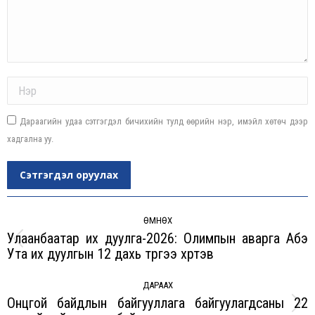
Name *
Дараагийн удаа сэтгэгдэл бичихийн тулд өөрийн нэр, имэйл хөтөч дээр
хадгална уу.
Сэтгэгдэл оруулах
Post
navigation
ӨМНӨХ
Улаанбаатар их дуулга-2026: Олимпын аварга Абэ
Previous
Ута их дуулгын 12 дахь түрүүгээ хүртэв
post:
ДАРААХ
Онцгой байдлын байгууллага байгуулагдсаны 22
Next