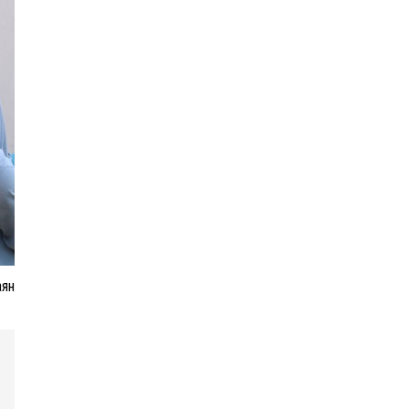
НАТО-гийн логистикийн
чухал төв Лейпцигийн
нисэх буудалд бөмбөгтэй
дрон илэрлээ
ААН-үүдийн заавал
бүрдүүлдэг 103 бүртгэлийг
хүчингүй болголоо
З.Мэндсайхан: Нөөцийн
аян
махыг цахим системээр
бүртгэж, ил тод болгоно
ЦААШ УНШИХ