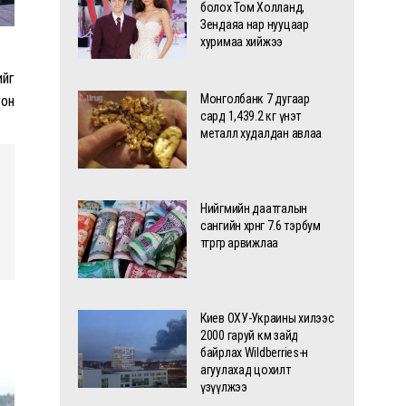
болох Том Холланд,
Зендаяа нар нууцаар
хуримаа хийжээ
ийг
Монголбанк 7 дугаар
гон
сард 1,439.2 кг үнэт
металл худалдан авлаа
Нийгмийн даатгалын
сангийн хөрөнгө 7.6 тэрбум
төгрөгөөр арвижлаа
Киев ОХУ-Украины хилээс
2000 гаруй км зайд
байрлах Wildberries-н
агуулахад цохилт
үзүүлжээ