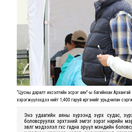
“Цусны даралт ихсэлтийн эсрэг аян”-ы багийнхан Архангай ай
хэрэгжүүлэхдээ нийт 1,400 гаруй иргэнийг урьдчилан сэрг
Энэ удаагийн аяны хүрээнд зүрх судас, зүрх
боловсруулах эрхтэний эмгэг зэрэг нарийн мэ
зөвлөгөө мэдээлэл өгөхөөс гадна эрүүл мэндийн боло