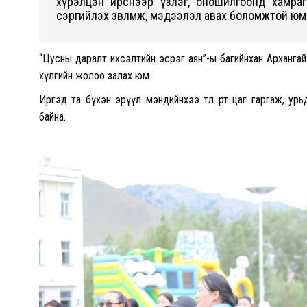
хүрэлцэн ирснээр үзлэг, оношилгоонд хамрагд
сэргийлэх зөвлөмж, мэдээлэл авах боломжтой юм
“Цусны даралт ихсэлтийн эсрэг аян”-ы багийнхан Архангай
хүлгийн жолоо залах юм.
Иргэд та бүхэн эрүүл мэндийнхээ төлөө өөртөө цаг гаргаж,
байна.