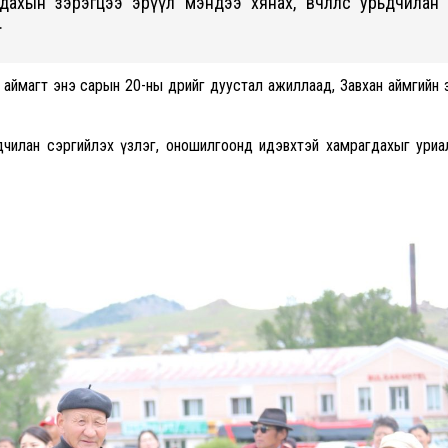
ахын зэрэгцээ эрүүл мэндээ хянах, өвчлөлөөс урьдчилан
.
 аймагт энэ сарын 20-ны өдрийг дуустал ажиллаад, Завхан аймгийн 
 урьдчилан сэргийлэх үзлэг, оношилгоонд идэвхтэй хамрагдахыг ури