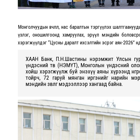
Монголчуудын өвчлөл, нас баралтын тэргүүлэх шалтгаанууды
үзлэг, оношилгоонд хамруулах, эрүүл мэндийн боловс
хэрэгжүүлдэг “Цусны даралт ихсэлтийн эсрэг аян-2026” өнөө
ХААН Банк, П.Н.Шастины нэрэмжит Улсын гур
үндэсний төв (НЭМҮТ), Монголын үндэсний оло
хойш хэрэгжүүлж буй энэхүү аяны хүрээнд өнгөр
тойрч, 72 гаруй мянган иргэнийг нарийн мэ
мэндийн зөвлөгөө мэдээллээр хангаад байна.