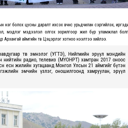
н нэг болох цусны даралт ихсэх өвчнөөс урьдчилан сэргийлэх, иргэд
рол, мэдлэг мэдээлэл олгох зорилгоор жил бүр уламжлал бол
дөр Архангай аймгийн төв Цэцэрлэг хотноо нээлтээ хийлээ.
авдугаар төв эмнэлэг (УГТЭ), Нийгмийн эрүүл мэндийн
н нийтийн радио, телевиз (МҮОНРТ) хамтран 2017 оноос
сөн есөн жилийн хугацаанд Монгол Улсын 21 аймгийг бүтэн
ргэжлийн эмчийн үзлэг, оношилгоонд хамруулан, эрүүл