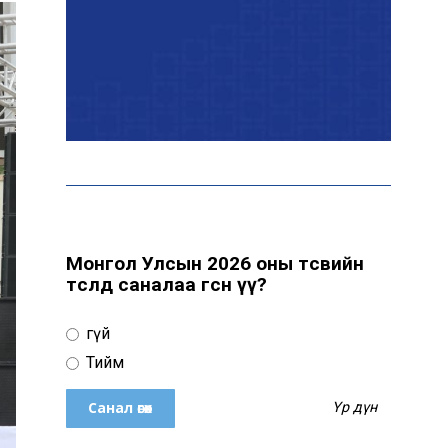
байна
“Сүхбаатар дүүрэгт
үйлдвэрлэв- 2026”
үзэсгэлэн үргэлжилж
байна
Т.Ганболд: Ерөнхийлөгчийн
сонгуульд нэр дэвших
боломж бүрдвэл өрсөлдөнө
Монгол Улсын 2026 оны төсвийн
төсөлд саналаа өгсөн үү?
Цахим орчинд тархсан
Үгүй
бичлэгийн дараа
автобусны жолоочид
Тийм
хариуцлага тооцжээ
Үр дүн
ХААН Банк Ногоон нуур