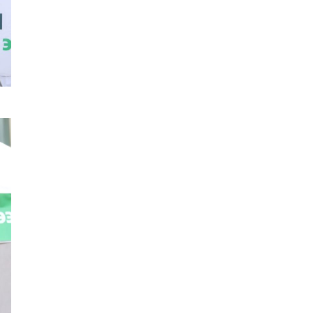
орчмыг тохижуулж,
цэцэрлэгт хүрээлэн
байгуулна
Ховд аймагт сураггүй алга
болсон 10 настай охиныг
эрэн хайх ажиллагаа
үргэлжилж байна
Гадаад худалдааны бараа
эргэлт 19.4 тэрбум
ам.долларт хүрч, экспорт
57.5 хувиар өсжээ
Ихэнх нутгаар халж, зарим
бүсэд аадар бороо орно