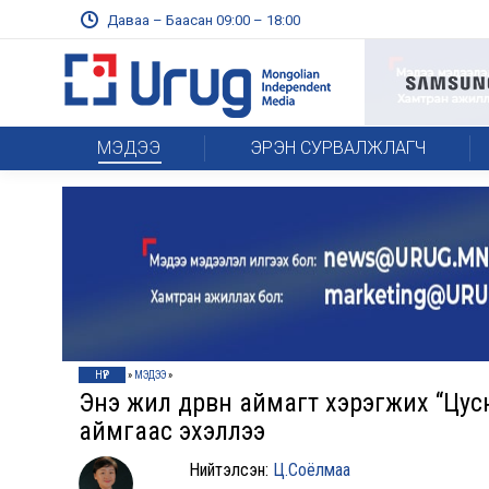
Даваа – Баасан 09:00 – 18:00
МЭДЭЭ
ЭРЭН СУРВАЛЖЛАГЧ
НҮҮР
»
МЭДЭЭ
»
Энэ жил дөрвөн аймагт хэрэгжих “Цу
аймгаас эхэллээ
Нийтэлсэн:
Ц.Соёлмаа