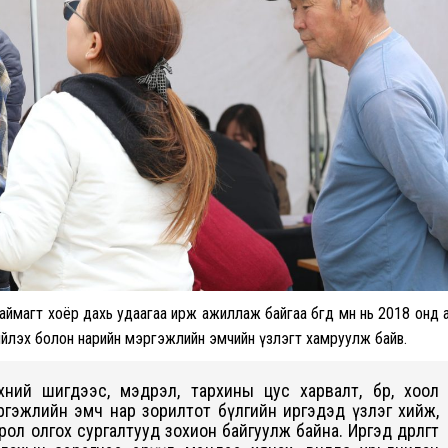
магт хоёр дахь удаагаа ирж ажиллаж байгаа бөгөөд өмнө нь 2018 онд 
ийлэх болон нарийн мэргэжлийн эмчийн үзлэгт хамруулж байв.
ний шигдээс, мэдрэл, тархины цус харвалт, бөөр, хоол
ргэжлийн эмч нар зорилтот бүлгийн иргэдэд үзлэг хийж,
всрол олгох сургалтууд зохион байгуулж байна. Иргэд өдөрлөгт