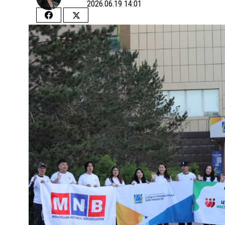
2026.06.19 14:01
Share
Share
on
on
Facebook
Twitter