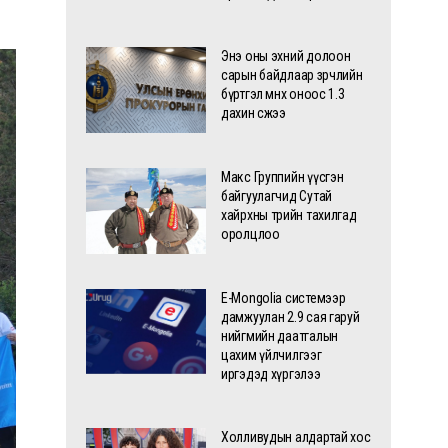
Энэ оны эхний долоон
сарын байдлаар зөрчлийн
бүртгэл өмнөх оноос 1.3
дахин өсжээ
Макс Группийн үүсгэн
байгуулагчид Сутай
хайрхны төрийн тахилгад
оролцлоо
E-Mongolia системээр
дамжуулан 2.9 сая гаруй
нийгмийн даатгалын
цахим үйлчилгээг
иргэдэд хүргэлээ
Холливудын алдартай хос