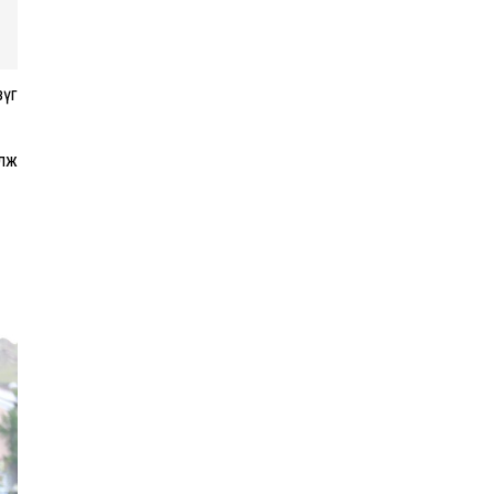
зүг
алж