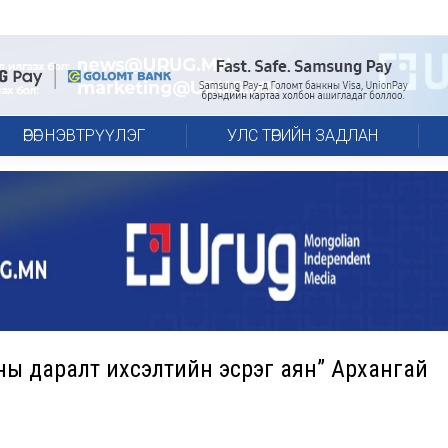
ӨРӨГ НЭВТРҮҮЛЭГ
УЛС ТӨРИЙН ЗАДЛАН
сны даралт ихсэлтийн эсрэг аян” Архангай