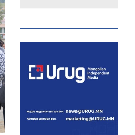
Эрдэмтэд AI ашиглан цоо
шинэ вирусүүд бүтээжээ
Ш.Шинэцэцэгийг
хохироосон гэх 2011 оны
хэргийг прокуророос
шүүхэд шилжүүлжээ
Meta компанийг 567 сая
ам.доллароор торгожээ
Шатахууны нийлүүлэлт
эрчимжиж, түгээлтийн
хүчин чадлыг нэмэгдүүлж