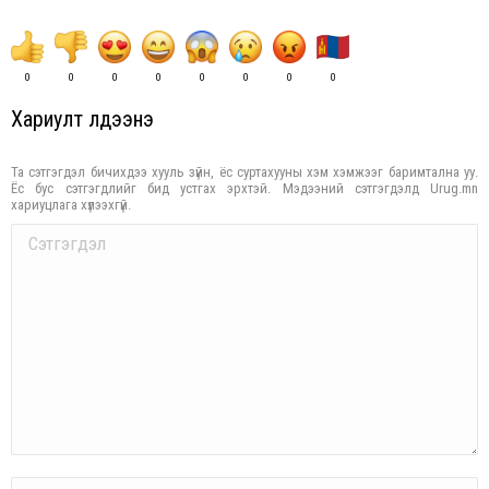
0
0
0
0
0
0
0
0
Хариулт үлдээнэ үү
Та сэтгэгдэл бичихдээ хууль зүйн, ёс суртахууны хэм хэмжээг баримтална уу.
Ёс бус сэтгэгдлийг бид устгах эрхтэй. Мэдээний сэтгэгдэлд Urug.mn
хариуцлага хүлээхгүй.
Comment
Name *