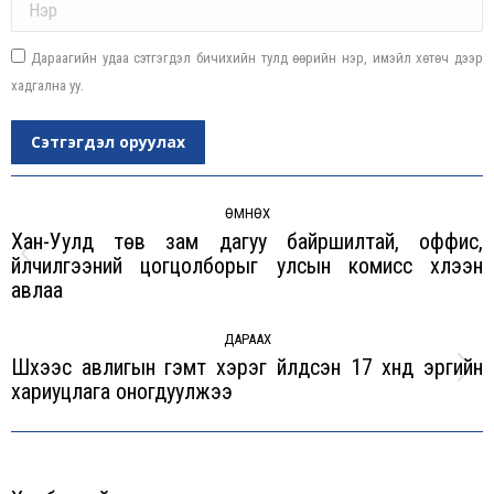
Дараагийн удаа сэтгэгдэл бичихийн тулд өөрийн нэр, имэйл хөтөч дээр
хадгална уу.
Сэтгэгдэл оруулах
Post
navigation
ӨМНӨХ
Хан-Уулд төв зам дагуу байршилтай, оффис,
үйлчилгээний цогцолборыг улсын комисс хүлээн
Previous
авлаа
post:
ДАРААХ
Шүүхээс авлигын гэмт хэрэг үйлдсэн 17 хүнд эрүүгийн
Next
хариуцлага оногдуулжээ
post: