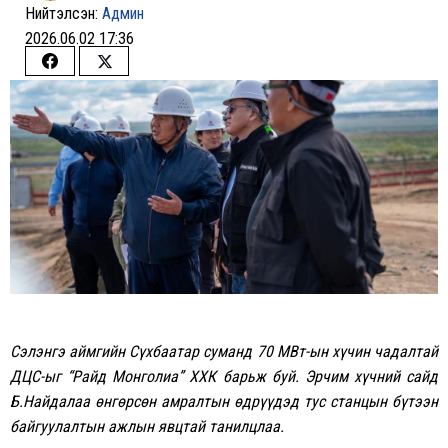
Нийтэлсэн:
Админ
2026.06.02 17:36
Share
Share
on
on
Facebook
Twitter
Сэлэнгэ аймгийн Сүхбаатар суманд 70 МВт-ын хүчин чадалтай
ДЦС-ыг “Райд Монголиа” ХХК барьж буй. Эрчим хүчний сайд
Б.Найдалаа өнгөрсөн амралтын өдрүүдэд тус станцын бүтээн
байгуулалтын ажлын явцтай танилцлаа.