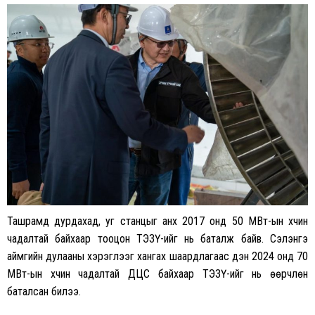
Ташрамд дурдахад, уг станцыг анх 2017 онд 50 МВт-ын хүчин
чадалтай байхаар тооцон ТЭЗҮ-ийг нь баталж байв. Сэлэнгэ
аймгийн дулааны хэрэглээг хангах шаардлагаас үүдэн 2024 онд 70
МВт-ын хүчин чадалтай ДЦС байхаар ТЭЗҮ-ийг нь өөрчлөн
баталсан билээ.