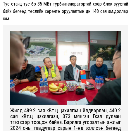
Тус станц тус бүр 35 МВт турбингенератортай хоёр блок зуухтай
байх бөгөөд төслийн хөрөнгө оруулалтын дүн 148 сая ам.доллар
юм.
Жилд 489.2 сая кВт.ц цахилгаан үйлдвэрлэн, 440.2
сая кВт.ц цахилгаан, 373 мянган Гкал дулаан
түгээхээр тооцож байна. Барилга угсралтын ажлыг
2024 оны тавдугаар сарын 1-нд эхлүүлсэн бөгөөд