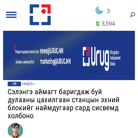
3
Sea
$:
3,594
НҮҮР
»
МЭДЭЭ
»
Сэлэнгэ аймагт баригдаж буй
дулааны цахилгаан станцын эхний
блокийг наймдугаар сард сисвемд
холбоно