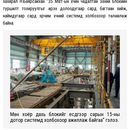
захирал Н.Баярсайхан “35 МВт-ын хүчин чадалтай эхний блокийн
туршилт тохируулгыг ирэх долоодугаар сард багтаан хийж,
наймдугаар сард эрчим хүчний системд холбохоор төлөвлөж
байна.
Мөн хоёр дахь блокийг есдүгээр сарын 15-ны
дотор системд холбохоор ажиллаж байгаа” гэлээ.