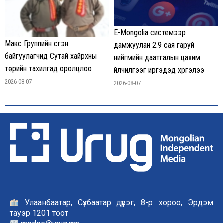
E-Mongolia системээр
Макс Группийн үүсгэн
дамжуулан 2.9 сая гаруй
байгуулагчид Сутай хайрхны
нийгмийн даатгалын цахим
төрийн тахилгад оролцлоо
үйлчилгээг иргэдэд хүргэлээ
2026-08-07
2026-08-07
Улаанбаатар, Сүхбаатар дүүрэг, 8-р хороо, Эрдэм
тауэр 1201 тоот