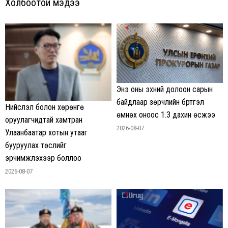
Холбоотой мэдээ
Энэ оны эхний долоон сарын
байдлаар зөрчлийн бүртгэл
Нийслэл болон хөрөнгө
өмнөх оноос 1.3 дахин өсжээ
оруулагчидтай хамтран
2026-08-07
Улаанбаатар хотын утааг
бууруулах төслийг
эрчимжүүлэхээр боллоо
2026-08-07