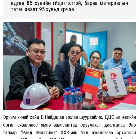
өдгөө 85 хувийн гүйцэтгэлтэй, бараа материалын
татан авалт 95 хувьд хүрчээ.
Эрчим хүчний сайд Б.Найдалаа ажлаа шуурхайлж, ДЦС-ыг өвлийн
оргил ачааллаас өмнө ашиглалтад оруулахыг даалгалаа. Энэ
талаар “Райд Монголиа” ХХК-ийн Үйл ажиллагаа эрхэлсэн