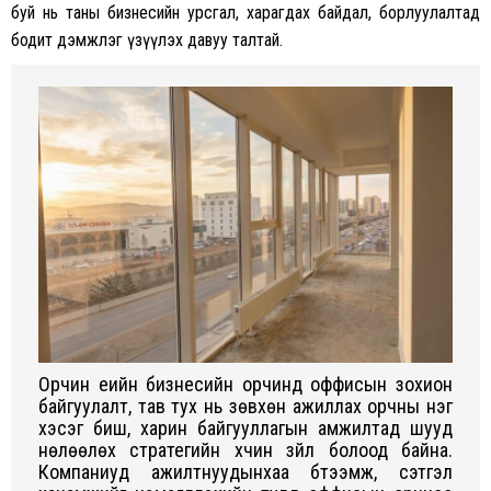
буй нь таны бизнесийн урсгал, харагдах байдал, борлуулалтад
бодит дэмжлэг үзүүлэх давуу талтай.
Орчин үеийн бизнесийн орчинд оффисын зохион
байгуулалт, тав тух нь зөвхөн ажиллах орчны нэг
хэсэг биш, харин байгууллагын амжилтад шууд
нөлөөлөх стратегийн хүчин зүйл болоод байна.
Компаниуд ажилтнуудынхаа бүтээмж, сэтгэл