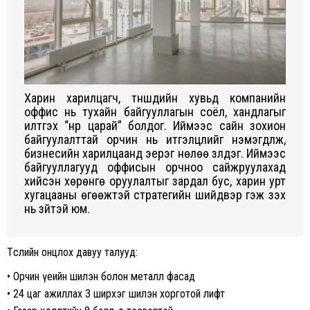
Харин харилцагч, түншүүдийн хувьд компанийн
оффис нь тухайн байгууллагын соёл, хандлагыг
илтгэх “нүүр царай” болдог. Иймээс сайн зохион
байгуулалттай орчин нь итгэлцлийг нэмэгдүүлж,
бизнесийн харилцаанд эерэг нөлөө үзүүлдэг. Иймээс
байгууллагууд оффисын орчноо сайжруулахад
хийсэн хөрөнгө оруулалтыг зардал бус, харин урт
хугацааны өгөөжтэй стратегийн шийдвэр гэж үзэх
нь зүйтэй юм.
Төслийн онцлох давуу талууд:
• Орчин үеийн шилэн болон металл фасад
• 24 цаг ажиллах 3 ширхэг шилэн хорготой лифт