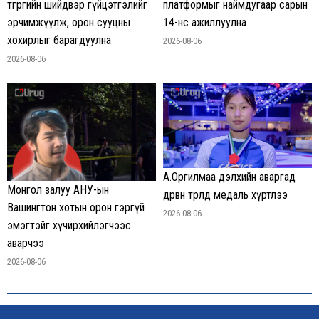
төгрөгийн шийдвэр гүйцэтгэлийг
платформыг наймдугаар сарын
эрчимжүүлж, орон сууцны
14-нөөс ажиллуулна
хохирлыг барагдуулна
2026-08-06
2026-08-06
А.Оргилмаа дэлхийн аваргад
Монгол залуу АНУ-ын
дөрвөн төрөлд медаль хүртлээ
Вашингтон хотын орон гэргүй
2026-08-06
эмэгтэйг хүчирхийлэгчээс
аварчээ
2026-08-06