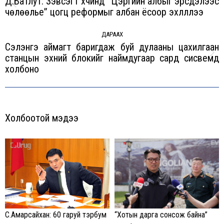
Д.Батлут: Зэвсэгт хүчинд “Цэргийн албыг эрсдэлээс
Previous
чөлөөлье” цогц реформыг албан ёсоор эхлүүллээ
post:
ДАРААХ
Сэлэнгэ аймагт баригдаж буй дулааны цахилгаан
станцын эхний блокийг наймдугаар сард сисвемд
Next
холбоно
post:
Холбоотой мэдээ
С.Амарсайхан: 60 гаруй тэрбум
“Хотын дарга сонсож байна”