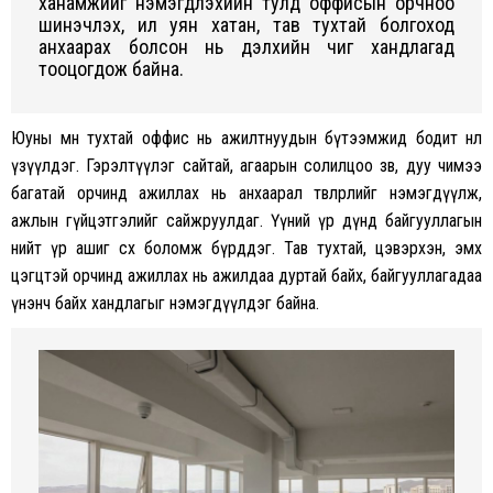
ханамжийг нэмэгдүүлэхийн тулд оффисын орчноо
шинэчлэх, илүү уян хатан, тав тухтай болгоход
анхаарах болсон нь дэлхийн чиг хандлагад
тооцогдож байна.
Юуны өмнө тухтай оффис нь ажилтнуудын бүтээмжид бодит нөлөө
үзүүлдэг. Гэрэлтүүлэг сайтай, агаарын солилцоо зөв, дуу чимээ
багатай орчинд ажиллах нь анхаарал төвлөрлийг нэмэгдүүлж,
ажлын гүйцэтгэлийг сайжруулдаг. Үүний үр дүнд байгууллагын
нийт үр ашиг өсөх боломж бүрддэг. Тав тухтай, цэвэрхэн, эмх
цэгцтэй орчинд ажиллах нь ажилдаа дуртай байх, байгууллагадаа
үнэнч байх хандлагыг нэмэгдүүлдэг байна.