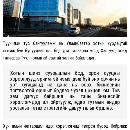
Түүнчлэн тус байгууламж нь Улаанбаатар хотын хурдацтай
хөгжиж буй бүсүүдийн нэг бөгөөд урд талаараа Богд Хан уул, хойд
талаараа Туул голын ай савтай залгаа байрладаг.
Хотын шинэ суурьшлын бүсүүд, орон сууцны
хорооллууд эрчимтэй нэмэгдэж буй энэ орчин нь
урт хугацаанд үнэ цэнэ нь өсөх, бизнесийн
тогтвортой орчныг бүрдүүлэх чухал нөхцөл юм. Төв
зам дагуух байршил нь таны бизнесийг
хэрэглэгчдэд илүү ойртуулж, өдөр тутмын өндөр
урсгалыг татах стратегийн давуу талыг бүрдүүлнэ.
Хүн амын нягтаршил өндөр, хэрэглэгчид төвлөрсөн бүсэд байрлаж