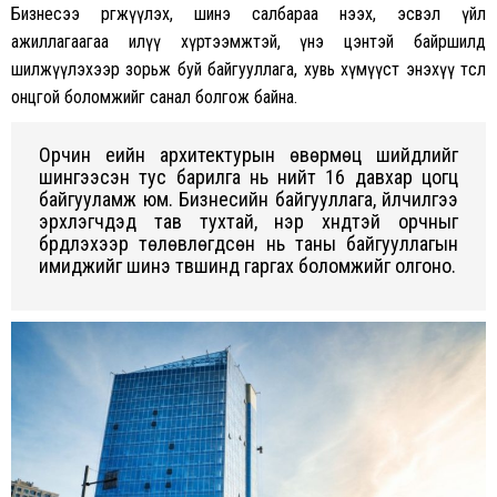
Бизнесээ өргөжүүлэх, шинэ салбараа нээх, эсвэл үйл
ажиллагаагаа илүү хүртээмжтэй, үнэ цэнтэй байршилд
шилжүүлэхээр зорьж буй байгууллага, хувь хүмүүст энэхүү төсөл
онцгой боломжийг санал болгож байна.
Орчин үеийн архитектурын өвөрмөц шийдлийг
шингээсэн тус барилга нь нийт 16 давхар цогц
байгууламж юм. Бизнесийн байгууллага, үйлчилгээ
эрхлэгчдэд тав тухтай, нэр хүндтэй орчныг
бүрдүүлэхээр төлөвлөгдсөн нь таны байгууллагын
имиджийг шинэ түвшинд гаргах боломжийг олгоно.