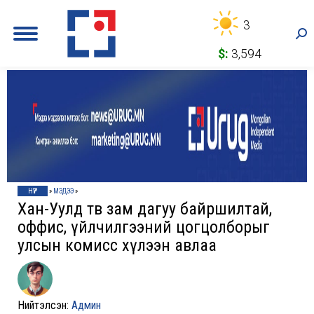
3
Sea
$:
3,594
НҮҮР
»
МЭДЭЭ
»
Хан-Уулд төв зам дагуу байршилтай,
оффис, үйлчилгээний цогцолборыг
улсын комисс хүлээн авлаа
Нийтэлсэн:
Админ