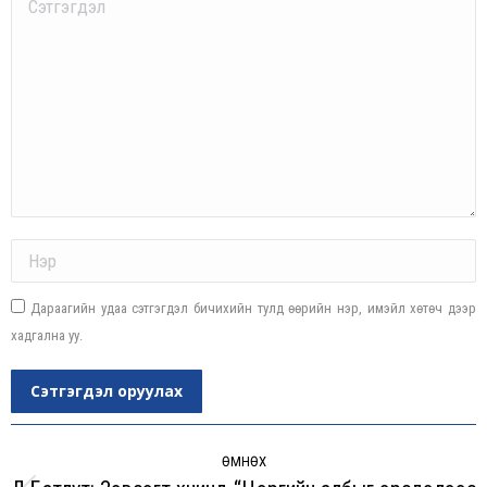
Comment
Name *
Дараагийн удаа сэтгэгдэл бичихийн тулд өөрийн нэр, имэйл хөтөч дээр
хадгална уу.
Сэтгэгдэл оруулах
Post
navigation
ӨМНӨХ