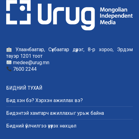
Улаанбаатар, Сүхбаатар дүүрэг, 8-р хороо, Эрдэм
тауэр 1201 тоот
medee@urug.mn
7600 2244
БИДНИЙ ТУХАЙ
Бид хэн бэ? Хэрхэн ажиллах вэ?
Бидэнтэй хамтарч ажиллахыг урьж байна
Бидний үйлчилгээ үзүүлэх нөхцөл