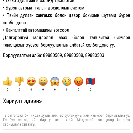
• Газар хөдлөлтийн 8 балл-д тэсвэртэй
• Бүрэн автомат галын дохиоллын систем
• Төвийн дулаан хангамж болон цэвэр бохирын шугамд бүрэн
холбогдсон
• Хангалттай автомашины зогсоол
Дэлгэрэнгүй мэдээлэл авах болон талбайтай биечлэн
танилцахыг хүсвэл борлуулалтын албатай холбогдоно уу.
Борлуулалтын алба: 89880509, 89880508, 89880503
0
0
0
0
0
0
0
0
Хариулт үлдээнэ үү
Та сэтгэгдэл бичихдээ хууль зүйн, ёс суртахууны хэм хэмжээг баримтална уу.
Ёс бус сэтгэгдлийг бид устгах эрхтэй. Мэдээний сэтгэгдэлд Urug.mn
хариуцлага хүлээхгүй.