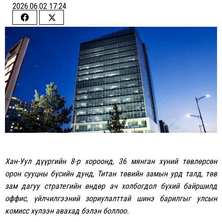
2026.06.02 17:24
Share
Share
on
on
Facebook
Twitter
Хан-Уул дүүргийн 8-р хороонд, 36 мянган хүний төвлөрсөн
орон сууцны бүсийн дунд, Титан төвийн замын урд талд, төв
зам дагуу стратегийн өндөр ач холбогдол бүхий байршилд
оффис, үйлчилгээний зориулалттай шинэ барилгыг улсын
комисс хүлээн авахад бэлэн боллоо.