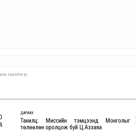
ээр хадгална уу.
ДАРААХ
0
Танилц: Миссийн тэмцээнд Монголыг
д
Next
төлөөлөн оролцож буй Ц.Аззаяа
post: