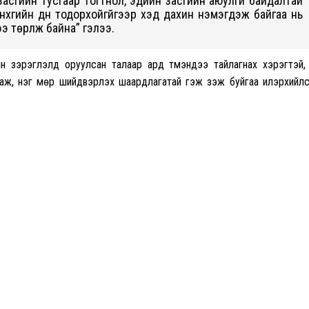
сгийн тусгаар тогтнол, эдийн засгийн аюулгүй байдалтай
нхүүгийн дүн тодорхойгүйгээр хэд дахин нэмэгдэж байгаа нь
 төрүүлж байна” гэлээ.
н зэрэглэлд оруулсан талаар ард түмэндээ тайлагнах хэрэгтэй,
гаж, нэг мөр шийдвэрлэх шаардлагатай гэж үзэж буйгаа илэрхийл