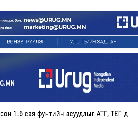
ӨРӨГ НЭВТРҮҮЛЭГ
УЛС ТӨРИЙН ЗАДЛАН
он 1.6 сая фунтийн асуудлыг АТГ, ТЕГ-д