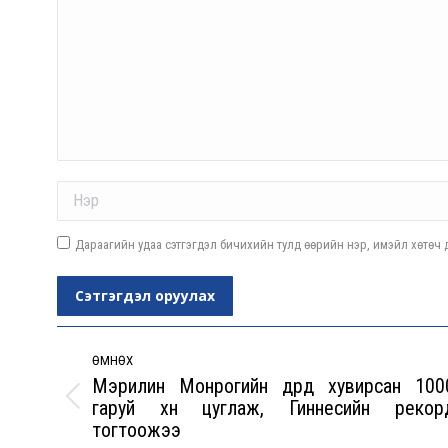
Name *
Дараагийн удаа сэтгэгдэл бичихийн тулд өөрийн нэр, имэйл хөтөч д
Сэтгэгдэл оруулах
Post
navigation
ӨМНӨХ
Мэрилин Монрогийн дүрд хувирсан 100
гаруй хүн цуглаж, Гиннесийн рекор
Previous
тогтоожээ
post: