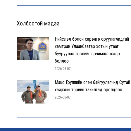
Холбоотой мэдээ
Нийслэл болон хөрөнгө оруулагчидтай
хамтран Улаанбаатар хотын утааг
бууруулах төслийг эрчимжүүлэхээр
боллоо
2026-08-07
Макс Группийн үүсгэн байгуулагчид Сутай
хайрхны төрийн тахилгад оролцлоо
2026-08-07