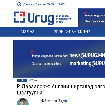
Даваа – Баасан 09:00 – 18:00
МЭДЭЭ
ЭРЭН СУРВАЛЖЛАГЧ
НҮҮР
»
МЭДЭЭ
»
Р.Даваадорж: Английн иргэдэд олгос
шалгуулна
Нийтэлсэн:
Админ