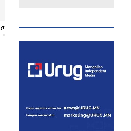
Эрдэмтэд AI ашиглан цоо
шинэ вирусүүд бүтээжээ
 уг
сэн
Ш.Шинэцэцэгийг
хохироосон гэх 2011 оны
хэргийг прокуророос
шүүхэд шилжүүлжээ
Meta компанийг 567 сая
ам.доллароор торгожээ
Шатахууны нийлүүлэлт
эрчимжиж, түгээлтийн
хүчин чадлыг нэмэгдүүлж