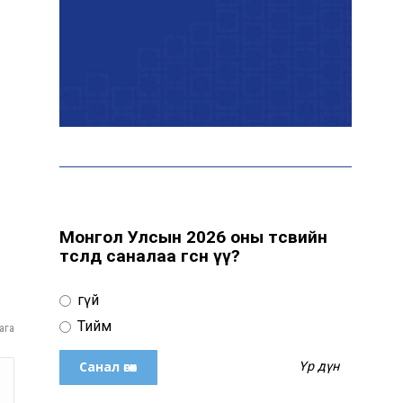
байна
“Сүхбаатар дүүрэгт
үйлдвэрлэв- 2026”
үзэсгэлэн үргэлжилж
байна
Т.Ганболд: Ерөнхийлөгчийн
сонгуульд нэр дэвших
боломж бүрдвэл өрсөлдөнө
Монгол Улсын 2026 оны төсвийн
төсөлд саналаа өгсөн үү?
Үгүй
АЧААЛЖ БАЙНА
Тийм
ага
Үр дүн