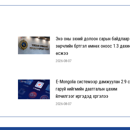
Энэ оны эхний долоон сарын байдлаар
зөрчлийн бүртгэл өмнөх оноос 1.3 дахи
өсжээ
2026-08-07
E-Mongolia системээр дамжуулан 2.9 с
гаруй нийгмийн даатгалын цахим
үйлчилгээг иргэдэд хүргэлээ
2026-08-07