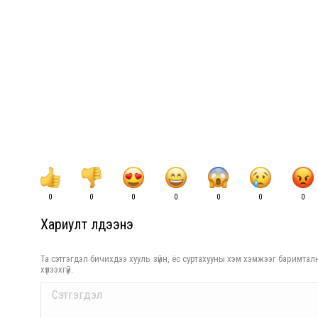
0
0
0
0
0
0
0
Хариулт үлдээнэ үү
Та сэтгэгдэл бичихдээ хууль зүйн, ёс суртахууны хэм хэмжээг баримталн
хүлээхгүй.
Comment