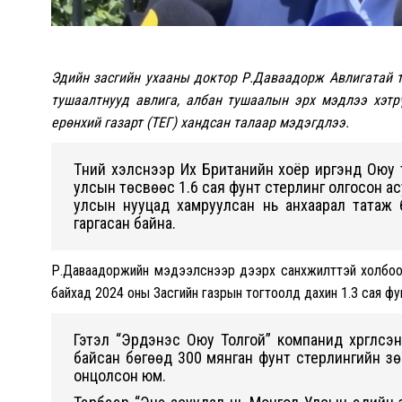
Эдийн засгийн ухааны доктор Р.Даваадорж Авлигатай т
тушаалтнууд авлига, албан тушаалын эрх мэдлээ хэтр
ерөнхий газарт (ТЕГ) хандсан талаар мэдэгдлээ.
Түүний хэлснээр Их Британийн хоёр иргэнд Оюу 
улсын төсвөөс 1.6 сая фунт стерлинг олгосон а
улсын нууцад хамруулсан нь анхаарал татаж б
гаргасан байна.
Р.Даваадоржийн мэдээлснээр дээрх санхүүжилттэй холбоо
байхад 2024 оны Засгийн газрын тогтоолд дахин 1.3 сая фу
Гэтэл “Эрдэнэс Оюу Толгой” компанид хүргүүлсэ
байсан бөгөөд 300 мянган фунт стерлингийн зөр
онцолсон юм.