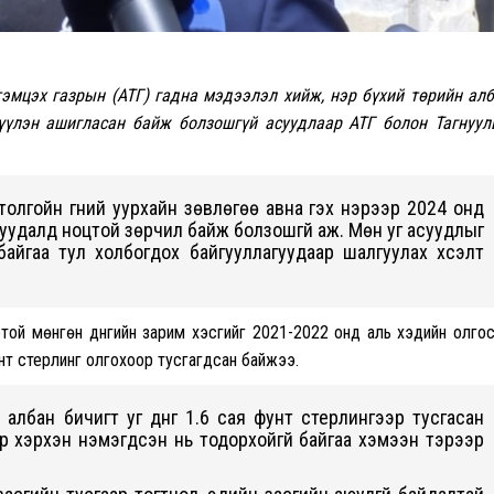
эмцэх газрын (АТГ) гадна мэдээлэл хийж, нэр бүхий төрийн ал
үүлэн ашигласан байж болзошгүй асуудлаар АТГ болон Тагнуу
толгойн гүний уурхайн зөвлөгөө авна гэх нэрээр 2024 онд
суудалд ноцтой зөрчил байж болзошгүй аж. Мөн уг асуудлыг
айгаа тул холбогдох байгууллагуудаар шалгуулах хүсэлт
той мөнгөн дүнгийн зарим хэсгийг 2021-2022 онд аль хэдийн олго
нт стерлинг олгохоор тусгагдсан байжээ.
н албан бичигт уг дүнг 1.6 сая фунт стерлингээр тусгасан
үү хэрхэн нэмэгдсэн нь тодорхойгүй байгаа хэмээн тэрээр