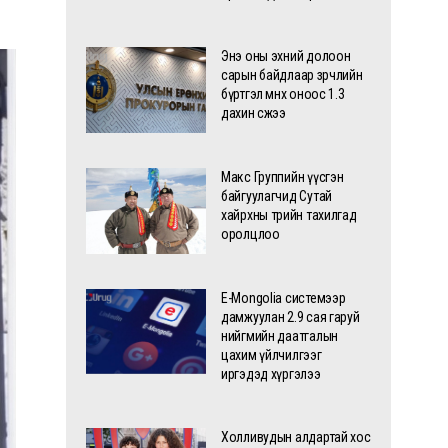
Энэ оны эхний долоон
сарын байдлаар зөрчлийн
бүртгэл өмнөх оноос 1.3
дахин өсжээ
Макс Группийн үүсгэн
байгуулагчид Сутай
хайрхны төрийн тахилгад
оролцлоо
E-Mongolia системээр
дамжуулан 2.9 сая гаруй
нийгмийн даатгалын
цахим үйлчилгээг
иргэдэд хүргэлээ
Холливудын алдартай хос