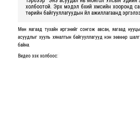
Тэрбээр “Энэ асуудал нь Монгол Улсын эдийн за
холбоотой. Эрх мэдэл бүхий хүмүүсийн хооронд са
төрийн байгууллагуудын үйл ажиллагаанд эргэлзээ
Мөн яагаад тухайн иргэнийг сонгож авсан, яагаад нууцы
асуудлыг хууль хяналтын байгууллагууд үнэн зөвөөр шал
байна.
Видео үзэх холбоос: