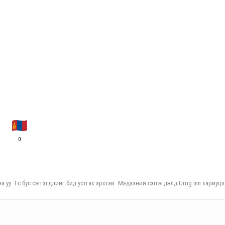
0
а уу. Ёс бус сэтгэгдлийг бид устгах эрхтэй. Мэдээний сэтгэгдэлд Urug.mn хариуцл