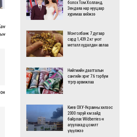
болох Том Холланд,
Зендаяа нар нууцаар
хуримаа хийжээ
бан
Монголбанк 7 дугаар
лын
сард 1,439.2 кг үнэт
металл худалдан авлаа
Нийгмийн даатгалын
сангийн хөрөнгө 7.6 тэрбум
төгрөгөөр арвижлаа
сон
Киев ОХУ-Украины хилээс
2000 гаруй км зайд
байрлах Wildberries-н
агуулахад цохилт
үзүүлжээ