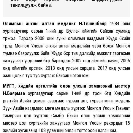
танилцуулж байна.
Олимпын анхны алтан медальт Н.Түвшинбаяр
1984 оны
зургаадугаар сарын 1-ний өдөр Булган аймгийн Сайхан суманд
төржээ. Тэрээр 2008 оны зуны олимпын наадмын Жүдо бөхийн
төрөлд Монгол Улсын анхны алтан медалийн эзэн болж Монгол
түмнээ баярлуулж байв. Жүдо бөхөөр тив дэлхийд амжилт гаргахын
хажуугаар үндэсний бөхөөр барилдаж 2002 онд аймгийн начин, 2006
онд аймгийн арслан, 2013 онд улсын харцага, 2017 онд улсын
заан цолыг тус тус хүртэж байсан нэгэн юм.
МУГТ, хүндийн өргөлтийн олон улсын хэмжээний мастер
Н.Баярмаа
зургаадугаар сарын 1-ний өдөр төрсөн бөгөөд Хүндийн
өргөлтийн Азийн цомын аваргаас гурван алт, гурван мөнгөн медаль
Зүүн Азийн наадмаас мөнгөн медаль хүртэж Монгол Улсын Гавьяат
тамирчин цол хүртэж Самбо бөхийн олон улсын хэмжээний
мастер цол хүртэхийн хажуугаар Монгол Улсын рекордыг 15
жилийн хугацаанд 108 удаа шинэчлэн тогтоосон нэгэн юм.