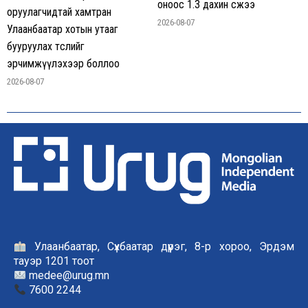
оноос 1.3 дахин өсжээ
оруулагчидтай хамтран
2026-08-07
Улаанбаатар хотын утааг
бууруулах төслийг
эрчимжүүлэхээр боллоо
2026-08-07
Улаанбаатар, Сүхбаатар дүүрэг, 8-р хороо, Эрдэм
тауэр 1201 тоот
medee@urug.mn
7600 2244