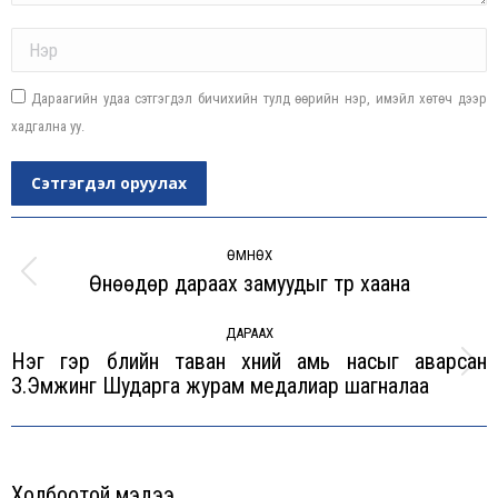
Name *
Дараагийн удаа сэтгэгдэл бичихийн тулд өөрийн нэр, имэйл хөтөч дээр
хадгална уу.
Сэтгэгдэл оруулах
Post
navigation
ӨМНӨХ
Өнөөдөр дараах замуудыг түр хаана
Previous
post:
ДАРААХ
Нэг гэр бүлийн таван хүний амь насыг аварсан
Next
З.Эмүжинг Шударга журам медалиар шагналаа
post:
Холбоотой мэдээ