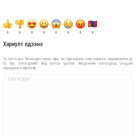
0
0
0
0
0
0
0
0
Хариулт үлдээнэ үү
Та сэтгэгдэл бичихдээ хууль зүйн, ёс суртахууны хэм хэмжээг баримтална уу.
Ёс бус сэтгэгдлийг бид устгах эрхтэй. Мэдээний сэтгэгдэлд Urug.mn
хариуцлага хүлээхгүй.
Comment