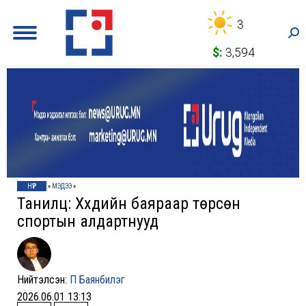
3
Sea
$:
3,594
НҮҮР
»
МЭДЭЭ
»
Танилц: Хүүхдийн баяраар төрсөн
спортын алдартнууд
Нийтэлсэн:
П Баянбилэг
2026.06.01 13:13