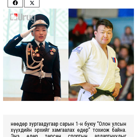
Share
Share
on
on
Facebook
Twitter
Өнөөдөр зургаадугаар сарын 1-н буюу “Олон улсын
хүүхдийн эрхийг хамгаалах өдөр” тохиож байна.
Энэ өдөр төрсөн спортын алдартнуудыг