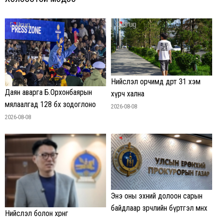
Нийслэл орчимд өдөртөө 31 хэм
Даян аварга Б.Орхонбаярын
хүрч хална
мялаалгад 128 бөх зодоглоно
2026-08-08
2026-08-08
Энэ оны эхний долоон сарын
байдлаар зөрчлийн бүртгэл өмнөх
Нийслэл болон хөрөнгө