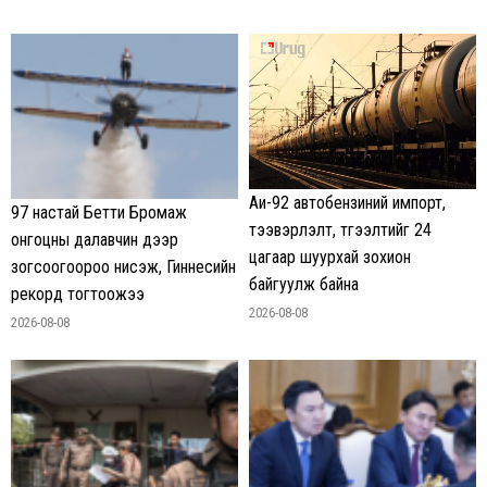
Аи-92 автобензиний импорт,
97 настай Бетти Бромаж
тээвэрлэлт, түгээлтийг 24
онгоцны далавчин дээр
цагаар шуурхай зохион
зогсоогоороо нисэж, Гиннесийн
байгуулж байна
рекорд тогтоожээ
2026-08-08
2026-08-08