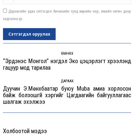
Дараагийн удаа сэтгэгдэл бичихийн тулд өөрийн нэр, имэйл хөтөч дээр
хадгална уу.
Сэтгэгдэл оруулах
Post
navigation
ӨМНӨХ
“Эрдэнэс Монгол” нэгдэл Эко цэцэрлэгт хүрээлэнд
Previous
гацуур мод тарилаа
post:
ДАРААХ
Дуучин Э.Мөнхбаатар буюу Muba амиа хорлосон
байж болзошгүй хэргийг Цагдаагийн байгууллагаас
Next
шалгаж эхэлжээ
post:
Холбоотой мэдээ