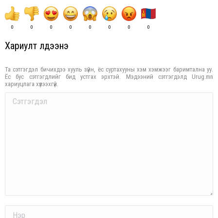
0
0
0
0
0
0
0
0
Хариулт үлдээнэ үү
Та сэтгэгдэл бичихдээ хууль зүйн, ёс суртахууны хэм хэмжээг баримтална уу.
Ёс бус сэтгэгдлийг бид устгах эрхтэй. Мэдээний сэтгэгдэлд Urug.mn
хариуцлага хүлээхгүй.
Comment
Name *