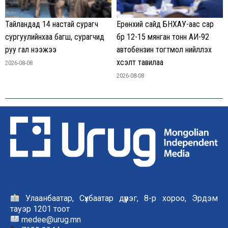
Тайландад 14 настай сурагч
Ерөнхий сайд БНХАУ-аас сар
сургуулийнхаа багш, сурагчид
бүр 12-15 мянган тонн АИ-92
руу гал нээжээ
автобензин тогтмол нийлүүлэх
хүсэлт тавилаа
2026-08-08
2026-08-08
Улаанбаатар, Сүхбаатар дүүрэг, 8-р хороо, Эрдэм
тауэр 1201 тоот
medee@urug.mn