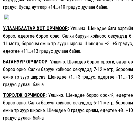
градус, бусад нутгаар +14…+19 градус дулаан байна.
УЛААНБААТАР ХОТ ОРЧМООР
:
Үүлшинэ. Шөнөдөө бага зэргийн
бороо, өдөртөө бороо орно. Салхи баруун хойноос секундэд 6-
11 метр, борооны өмнө түр зуур ширүүснэ. Шөнөдөө +3…+5 градус,
өдөртөө +11…+13 градус дулаан байна.
БАГАНУУР ОРЧМООР
:
Үүлшинэ. Шөнөдөө бороо орохгүй, өдөртөө
бороо орно. Салхи баруун хойноос секундэд 7-12 метр, борооны
өмнө түр зуур ширүүснэ. Шөнөдөө +1…+3 градус, өдөртөө +11…+13
градус дулаан байна.
ТЭРЭЛЖ ОРЧМООР
:
Үүлшинэ. Шөнөдөө бороо орохгүй, өдөртөө
бороо орно. Салхи баруун хойноос секундэд 6-11 метр, борооны
өмнө түр зуур ширүүснэ. Шөнөдөө 0 градус орчим, өдөртөө +8…+10
градус дулаан байна.