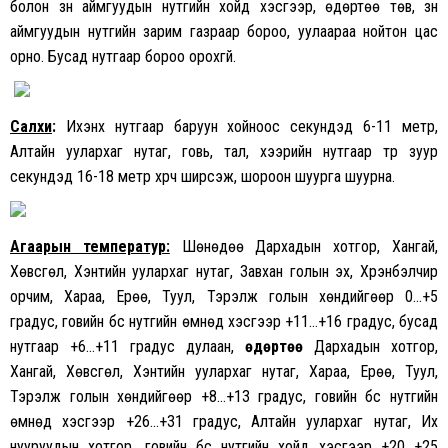
болон зүүн аймгуудын нутгийн хойд хэсгээр, өдөртөө төв, зүүн
аймгуудын нутгийн зарим газраар бороо, уулаараа нойтон цас
орно. Бусад нутгаар бороо орохгүй.
Салхи
:
Ихэнх нутгаар баруун хойноос секундэд 6-11 метр,
Алтайн уулархаг нутаг, говь, тал, хээрийн нутгаар түр зуур
секундэд 16-18 метр хүрч ширүүсэж, шороон шуурга шуурна.
Агаарын температур:
Шөнөдөө Дархадын хотгор, Хангай,
Хөвсгөл, Хэнтийн уулархаг нутаг, Завхан голын эх, Хүрэнбэлчир
орчим, Хараа, Ерөө, Туул, Тэрэлж голын хөндийгөөр 0…+5
градус, говийн бүс нутгийн өмнөд хэсгээр +11…+16 градус, бусад
нутгаар +6…+11 градус дулаан,
өдөртөө
Дархадын хотгор,
Хангай, Хөвсгөл, Хэнтийн уулархаг нутаг, Хараа, Ерөө, Туул,
Тэрэлж голын хөндийгөөр +8…+13 градус, говийн бүс нутгийн
өмнөд хэсгээр +26…+31 градус, Алтайн уулархаг нутаг, Их
нууруудын хотгор, говийн бүс нутгийн хойд хэсгээр +20…+25