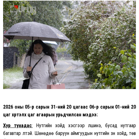
on
on
Facebook
Twitter
2026 оны 05-р сарын 31-ний 20 цагаас 06-р сарын 01-ний 20
цаг хүртэлх
цаг агаарын урьдчилсан мэдээ:
Хур тунадас
:
Нутгийн хойд хэсгээр үүлшинэ, бусад нутгаар
багавтар үүлтэй. Шөнөдөө баруун аймгуудын нутгийн зүүн хойд, төв