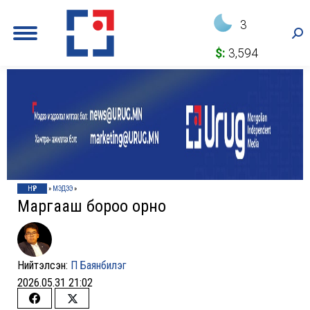
3
Sea
$:
3,594
НҮҮР
»
МЭДЭЭ
»
Маргааш бороо орно
Нийтэлсэн:
П Баянбилэг
2026.05.31 21:02
Share
Share