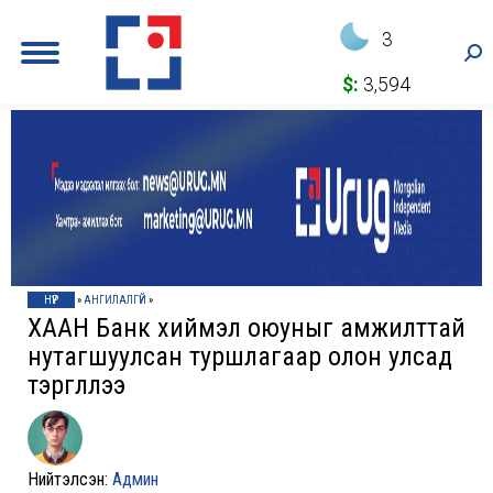
3
Sea
$:
3,594
НҮҮР
»
АНГИЛАЛГҮЙ
»
ХААН Банк хиймэл оюуныг амжилттай
нутагшуулсан туршлагаар олон улсад
тэргүүллээ
Нийтэлсэн:
Админ