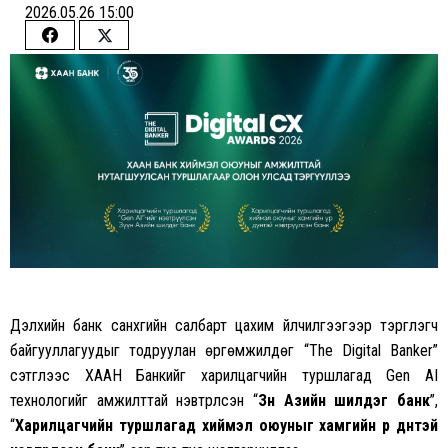
2026.05.26 15:00
Share
Share
on
on
Facebook
Twitter
Дэлхийн банк санхүүгийн салбарт цахим үйлчилгээгээр тэргүүлэгч
байгууллагуудыг тодруулан өргөмжилдөг “The Digital Banker”
сэтгүүлээс ХААН Банкийг харилцагчийн туршлагад Gen AI
технологийг амжилттай нэвтрүүлсэн “
Зүүн Азийн шилдэг банк
”,
“
Харилцагчийн туршлагад хиймэл оюуныг хамгийн үр дүнтэй