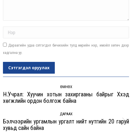
Name *
Дараагийн удаа сэтгэгдэл бичихийн тулд өөрийн нэр, имэйл хөтөч дээр
хадгална уу.
Сэтгэгдэл оруулах
Post
navigation
ӨМНӨХ
Н.Учрал: Хуучин хотын захиргааны байрыг Хүүхэд
Previous
хөгжлийн ордон болгож байна
post:
ДАРААХ
Бэлчээрийн ургамлын ургалт нийт нутгийн 20 гаруй
Next
хувьд сайн байна