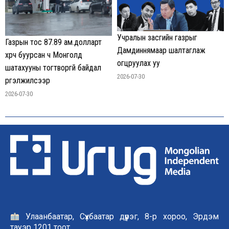
Учралын засгийн газрыг
Газрын тос 87.89 ам.долларт
Дамдиннямаар шалтаглаж
хүрч буурсан ч Монголд
огцруулах уу
шатахууны тогтворгүй байдал
2026-07-30
үргэлжилсээр
2026-07-30
Улаанбаатар, Сүхбаатар дүүрэг, 8-р хороо, Эрдэм
тауэр 1201 тоот