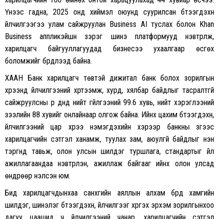
Үүнээс гадна, 2025 онд хиймэл оюунд суурилсан бүтээгдэхүүн
үйлчилгээгээ улам сайжруулан Business AI туслах болон Khan
Business аппликэйшн зэрэг шинэ платформууд нэвтрүүлж,
харилцагч байгууллагуудад бизнесээ ухаалгаар өсгөх
боломжийг бүрдүүлээд байна.
ХААН Банк харилцагч төвтэй дижитал банк болох зорилгын
хүрээнд үйлчилгээний хүртээмж, хурд, хялбар байдлыг тасралтгүй
сайжруулсны үр дүнд нийт гүйлгээний 99.6 хувь, нийт хэрэглээний
зээлийн 88 хувийг онлайнаар олгож байна. Ийнхүү цахим бүтээгдэхүүн,
үйлчилгээний цар хүрээ нэмэгдэхийн хэрээр банкны зүгээс
харилцагчийн сэтгэл ханамж, туулах зам, аюулгүй байдлыг нэн
тэргүүнд тавьж, олон улсын шилдэг туршлага, стандартыг үйл
ажиллагаандаа нэвтрүүлэн, ажиллаж байгааг ийнхүү олон улсад
өндрөөр үнэлсэн юм.
Бид харилцагчдынхаа санхүүгийн аяллын алхам бүрд хамгийн
шилдэг, шинэлэг бүтээгдэхүүн, үйлчилгээг хүргэх эрхэм зорилгынхоо
дагуу цаашид ч үйлчилгээний чанар, харилцагчийн сэтгэл