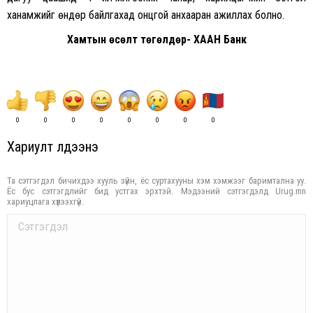
ханамжийг өндөр байлгахад онцгой анхааран ажиллах болно.
Хамтын өсөлт төгөлдөр- ХААН Банк
0
0
0
0
0
0
0
0
Хариулт үлдээнэ үү
Та сэтгэгдэл бичихдээ хууль зүйн, ёс суртахууны хэм хэмжээг баримтална уу.
Ёс бус сэтгэгдлийг бид устгах эрхтэй. Мэдээний сэтгэгдэлд Urug.mn
хариуцлага хүлээхгүй.
Comment