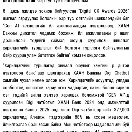
нэвтрүүлсэн банк
”-аар тус тус шалгарууллаа.
8 дахь жилдээ зохион байгуулсан “Digital CX Awards 2026”
шагнал гардуулах ёслолын үеэр тус сэтгүүлийн шинжээчдийн баг
“Gen AI технологийг үйл ажиллагаандаа нэвтрүүлснээр ХААН
Банкны дижитал чадамж бэхжиж, үйл ажиллагааны үр ашиг
дээшилсэн төдийгүй хиймэл оюунд суурилсан шинэлэг
харилцагчийн туршлагыг бий болгогч тэргүүлэгч байгууллагын
байр сууриа улам бататгаж байгаа” хэмээн онцолсон.
“Харилцагчийн туршлагад хиймэл оюуныг хамгийн үр дүнтэй
нэвтрүүлсэн банк”-аар шалгарахад ХААН Банкны Digi Chatbot
хамгийн чухал нөлөө үзүүлсэн юм. Харилцагчийн асуултад уялдаа
холбоотой, оновчтой хариу өгөх чадвартай, латин болон кирилл
үсэг төдийгүй англи хэлээр харилцах боломжтой “GEN AI”-д
суурилсан Digi чатботыг ХААН Банк 2024 онд амжилттай
нэвтрүүлсэн билээ. 2025 онд энэхүү Digi чатботоор нийт 377,000
харилцагчид үйлчилж, тэдгээрийн 88% нь хүссэн мэдээлэл,
үйлчилгээгээ бүрэн авсан байна. Мөн чатботоор мэдээлэл авч буй
харилцагчийн тоо өмнөх онтой харьцуулахад 44 хувиар өсчээ.