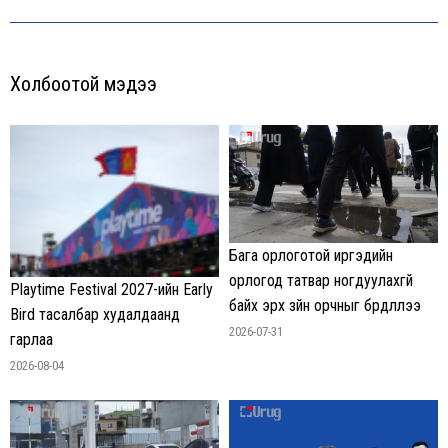
post:
Холбоотой мэдээ
Бага орлоготой иргэдийн
орлогод татвар ногдуулахгүй
Playtime Festival 2027-ийн Early
байх эрх зүйн орчныг бүрдүүллээ
Bird тасалбар худалдаанд
2026-07-31
гарлаа
2026-08-04