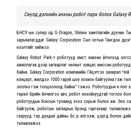
Сөүлд дэлхийн анхны робот парк болох Galaxy R
БНСУ-ын супер од G-Dragon, Shinee хамтлагийн дуучин T
харьяалагддаг Galaxy Corporation Сөүл хотын Гангдон дүүр
нээлтийг хийжээ.
Galaxy Robot Park-т роботууд хүмүүст зөвхөн үйлчлээд зогсо
ажиллагаа дээр загварлаг чөлөөт хувцас өмссөн роботууд G
байна. Galaxy Corporation компанийн Гүйцэтгэх захирал Чой
концерт, жилдээ 1000 гаруй шоу зохион байгуулна гэж төлө
эхлүүлнэ гэж тооцоолоод байна.” гэжээ. Роботуудын к-поп үз
төрөл бүрийн үйлчилгээ авч, робот нохойнуудтай тоглох б
роботуудын боксын тулаанд хүчээ сорьж болох аж. Энэ сар
байгуулж, роботын загварын брэнд гаргахаар төлөвлөжээ
газрууд тэр дундаа дайны бүс рүү илгээж, цэргүүд болон 
төлөвлөжээ.