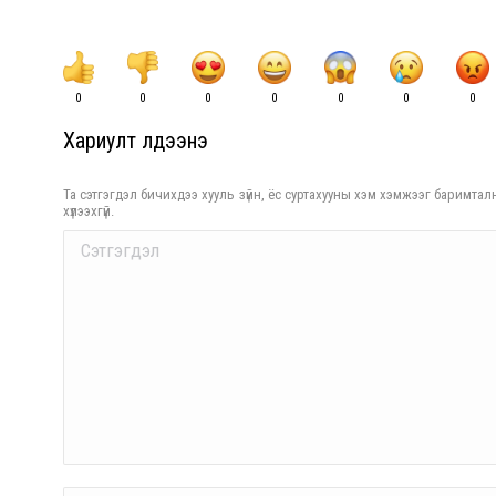
0
0
0
0
0
0
0
Хариулт үлдээнэ үү
Та сэтгэгдэл бичихдээ хууль зүйн, ёс суртахууны хэм хэмжээг баримталн
хүлээхгүй.
Comment
Name *