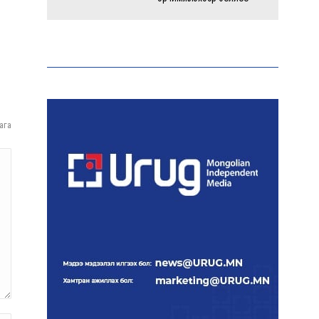
Энэ оны эхний долоон
сарын байдлаар зөрчлийн
бүртгэл өмнөх оноос 1.3
дахин өсжээ
ага
Макс Группийн үүсгэн
байгуулагчид Сутай
хайрхны төрийн тахилгад
оролцлоо
E-Mongolia системээр
дамжуулан 2.9 сая гаруй
нийгмийн даатгалын
цахим үйлчилгээг иргэдэд
хүргэлээ
Холливудын алдартай хос