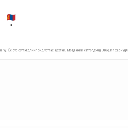
0
а уу. Ёс бус сэтгэгдлийг бид устгах эрхтэй. Мэдээний сэтгэгдэлд Urug.mn хариуцл