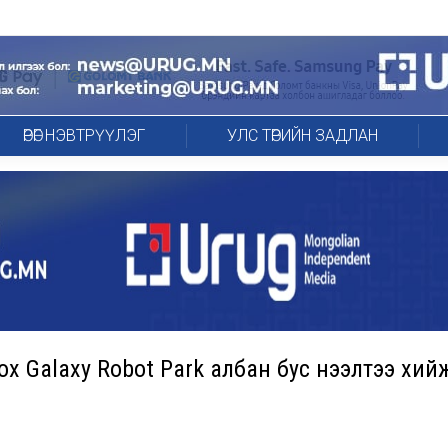
ӨРӨГ НЭВТРҮҮЛЭГ
УЛС ТӨРИЙН ЗАДЛАН
ох Galaxy Robot Park албан бус нээлтээ хий