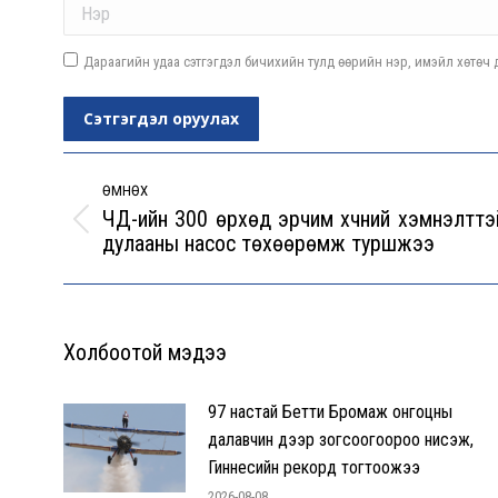
Дараагийн удаа сэтгэгдэл бичихийн тулд өөрийн нэр, имэйл хөтөч д
Сэтгэгдэл оруулах
Post
navigation
ӨМНӨХ
ЧД-ийн 300 өрхөд эрчим хүчний хэмнэлттэ
Previous
дулааны насос төхөөрөмж туршжээ
post:
Холбоотой мэдээ
97 настай Бетти Бромаж онгоцны
далавчин дээр зогсоогоороо нисэж,
Гиннесийн рекорд тогтоожээ
2026-08-08