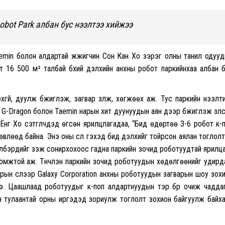
obot Park албан бус нээлтээ хийжээ
aemin болон алдартай жүжигчин Сон Кан Хо зэрэг олны танил одуу
эгт 16 500 м² талбай бүхий дэлхийн анхны робот паркийнхаа албан 
хгүй, дуулж бүжиглэж, загвар үзүүлж, хөгжөөх аж. Тус паркийн нээлт
-Dragon болон Taemin нарын хит дуунуудын аян дээр бүжиглэж үзүүл
 Ёнг Хо сэтгүүлчдэд өгсөн ярилцлагадаа, “Бид өдөртөө 3-6 робот к-
влөөд байна. Энэ оны сүүл гэхэд бид дэлхийг тойрсон аялан тоглол
үүлбэрүүдийг үзэж сонирхохоос гадна паркийн зочид роботуудтай ярилц
оломжтой аж. Түүнчлэн паркийн зочид роботуудын хөдөлгөөнийг удир
ын сүүлээр Galaxy Corporation анхны роботуудын загварын шоу зох
. Цаашлаад роботуудыг к-поп алдартнуудын тэр бүр очиж чаддаг
дайн тулаантай орны иргэдэд зориулж тоглолт зохион байгуулж байх