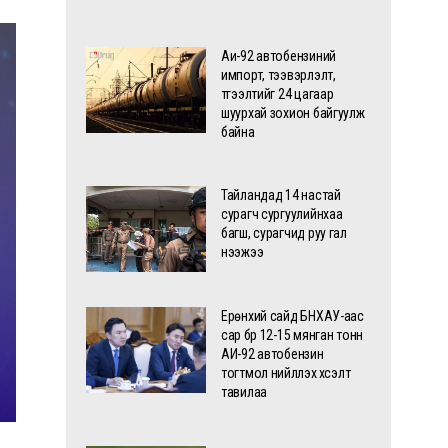
Аи-92 автобензиний
импорт, тээвэрлэлт,
түгээлтийг 24 цагаар
шуурхай зохион байгуулж
байна
Тайландад 14 настай
сурагч сургуулийнхаа
багш, сурагчид руу гал
нээжээ
Ерөнхий сайд БНХАУ-аас
сар бүр 12-15 мянган тонн
АИ-92 автобензин
тогтмол нийлүүлэх хүсэлт
тавилаа