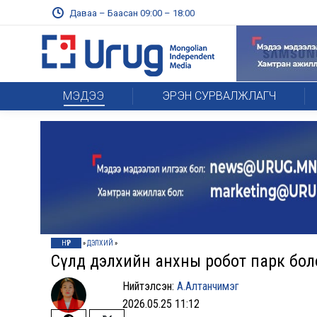
Даваа – Баасан 09:00 – 18:00
МЭДЭЭ
ЭРЭН СУРВАЛЖЛАГЧ
НҮҮР
»
ДЭЛХИЙ
»
Сөүлд дэлхийн анхны робот парк бол
Нийтэлсэн:
А.Алтанчимэг
2026.05.25 11:12