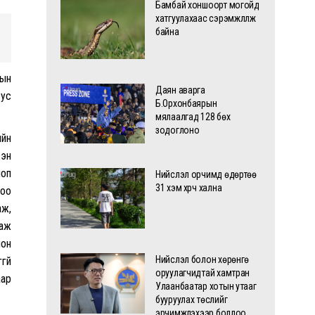
Бамбай хоншоорт могойд
хатгуулахаас сэрэмжлүүлж
байна
дын
Даян аварга
бус
Б.Орхонбаярын
мялаалгад 128 бөх
зодоглоно
ийн
сэн
поп
Нийслэл орчимд өдөртөө
31 хэм хүрч хална
тоо
аж,
даж
ион
Нийслэл болон хөрөнгө
гүй
оруулагчидтай хамтран
аар
Улаанбаатар хотын утааг
бууруулах төслийг
эрчимжүүлэхээр боллоо