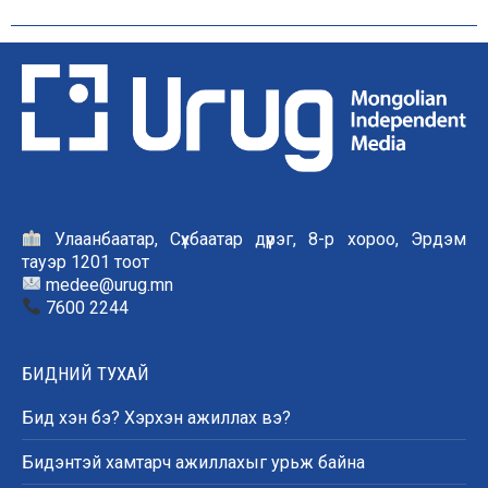
Улаанбаатар, Сүхбаатар дүүрэг, 8-р хороо, Эрдэм
тауэр 1201 тоот
medee@urug.mn
7600 2244
БИДНИЙ ТУХАЙ
Бид хэн бэ? Хэрхэн ажиллах вэ?
Бидэнтэй хамтарч ажиллахыг урьж байна