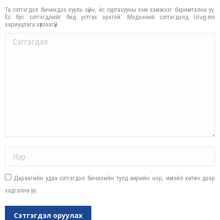
Та сэтгэгдэл бичихдээ хууль зүйн, ёс суртахууны хэм хэмжээг баримтална уу.
Ёс бус сэтгэгдлийг бид устгах эрхтэй. Мэдээний сэтгэгдэлд Urug.mn
хариуцлага хүлээхгүй.
Comment
Name *
Дараагийн удаа сэтгэгдэл бичихийн тулд өөрийн нэр, имэйл хөтөч дээр
хадгална уу.
Сэтгэгдэл оруулах