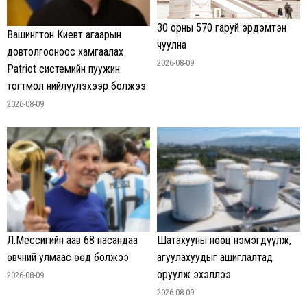
30 орны 570 гаруй эрдэмтэн
Вашингтон Киевт агаарын
чуулна
довтолгооноос хамгаалах
2026-08-09
Patriot системийн пуужин
тогтмол нийлүүлэхээр болжээ
2026-08-09
Л.Мессигийн аав 68 насандаа
Шатахууны нөөц нэмэгдүүлж,
өвчний улмаас өөд болжээ
агуулахуудыг ашиглалтад
оруулж эхэллээ
2026-08-09
2026-08-09