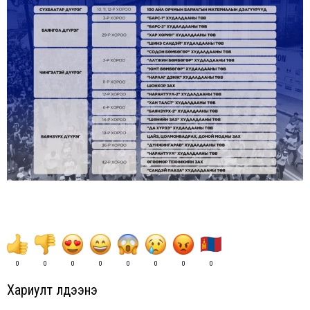
0
0
0
0
0
0
0
0
Хариулт үлдээнэ үү