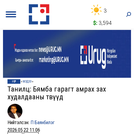
3
Sea
$:
3,594
НҮҮР
»
МЭДЭЭ
»
Танилц: Бямба гарагт амрах зах
худалдааны төвүүд
Нийтэлсэн:
П Баянбилэг
2026.05.22 11:06