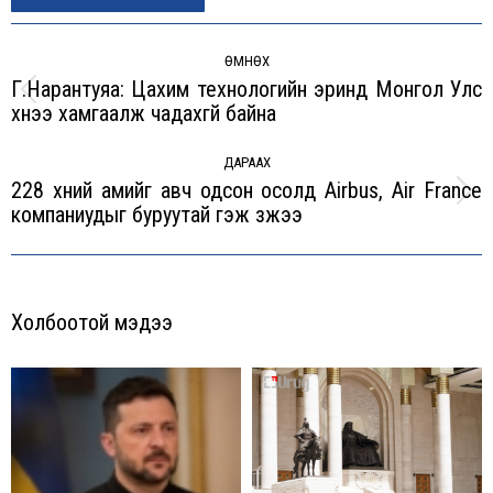
Post
navigation
ӨМНӨХ
Г.Нарантуяа: Цахим технологийн эринд Монгол Улс
Previous
хүнээ хамгаалж чадахгүй байна
post:
ДАРААХ
228 хүний амийг авч одсон осолд Airbus, Air France
Next
компаниудыг буруутай гэж үзжээ
post:
Холбоотой мэдээ