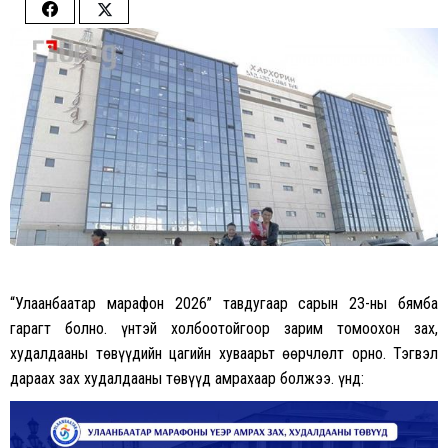
Share
Share
on
on
Facebook
Twitter
“Улаанбаатар марафон 2026” тавдугаар сарын 23-ны бямба
гарагт болно. Үүнтэй холбоотойгоор зарим томоохон зах,
худалдааны төвүүдийн цагийн хуваарьт өөрчлөлт орно. Тэгвэл
дараах зах худалдааны төвүүд амрахаар болжээ. Үүнд: