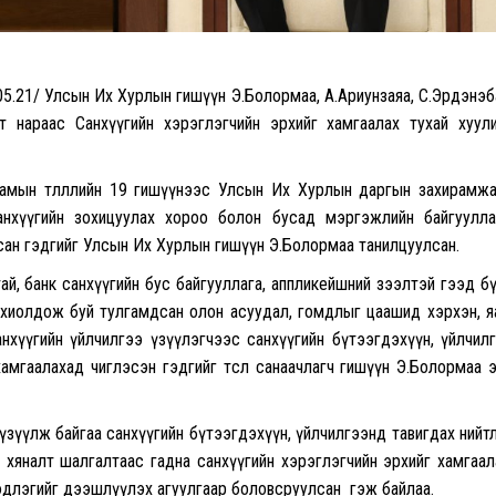
.05.21/ Улсын Их Хурлын гишүүн Э.Болормаа, А.Ариунзаяа, С.Эрдэнэб
ат нараас Санхүүгийн хэрэглэгчийн эрхийг хамгаалах тухай хуул
амын төлөөллийн 19 гишүүнээс Улсын Их Хурлын даргын захирамж
нхүүгийн зохицуулах хороо болон бусад мэргэжлийн байгуулла
лсан гэдгийг Улсын Их Хурлын гишүүн Э.Болормаа танилцуулсан.
тай, банк санхүүгийн бус байгууллага, аппликейшний зээлтэй гээд б
тохиолдож буй тулгамдсан олон асуудал, гомдлыг цаашид хэрхэн, 
анхүүгийн үйлчилгээ үзүүлэгчээс санхүүгийн бүтээгдэхүүн, үйлчил
хамгаалахад чиглэсэн гэдгийг төсөл санаачлагч гишүүн Э.Болормаа 
 үзүүлж байгаа санхүүгийн бүтээгдэхүүн, үйлчилгээнд тавигдах нийт
 хяналт шалгалтаас гадна санхүүгийн хэрэглэгчийн эрхийг хамгаал
мэдлэгийг дээшлүүлэх агуулгаар боловсруулсан гэж байлаа.