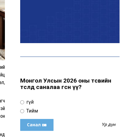
ний
уйц
Монгол Улсын 2026 оны төсвийн
эл,
төсөлд саналаа өгсөн үү?
агч
Үгүй
тэй
Тийм
сон
Үр дүн
энд