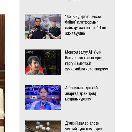
“Хотын дарга сонсож
байна” платформыг
наймдугаар сарын 14-нөөс
ажиллуулна
Монгол залуу АНУ-ын
Вашингтон хотын орон
гэргүй эмэгтэйг
хүчирхийлэгчээс аварчээ
А.Оргилмаа дэлхийн
аваргад дөрвөн төрөлд
медаль хүртлээ
Дэлхий даяар элсэн
чихрийн үнэ нэмэгдэх