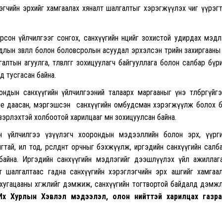
лэгчийн эрхийг хамгаалах хяналт шалгалтыг хэрэгжүүлэх чиг үүрэг
рсон үйлчилгээг сонгох, санхүүгийн нөөцийг зохистой удирдах мэдл
длын зөвлөл болон боловсролын асуудал эрхэлсэн төрийн захиргааны 
ргалтын агуулга, төлөвлөгөөг зохицуулагч байгууллага болон салбар бүр
д тусгасан байна.
ондын санхүүгийн үйлчилгээний талаарх маргааныг үнэ төлбөргүйг
ие даасан, мэргэшсэн санхүүгийн омбудсман хэрэгжүүлж болох бөг
вэрлэхтэй холбоотой харилцааг мөн зохицуулсан байна.
лон үйлчилгээ үзүүлэгч хоорондын мэдээллийн болон эрх, үүрг
тай, ил тод, өрсөлдөөнт орчныг бэхжүүлж, иргэдийн санхүүгийн салб
 байна. Иргэдийн санхүүгийн мэдлэгийг дээшлүүлэх үйл ажиллаг
т шалгалтаас гадна санхүүгийн хэрэглэгчийн эрх ашгийг хамгаа
 хугацааны хөгжлийг дэмжиж, санхүүгийн тогтвортой байдалд дэмж
х Хурлын Хэвлэл мэдээлэл, олон нийттэй харилцах газра