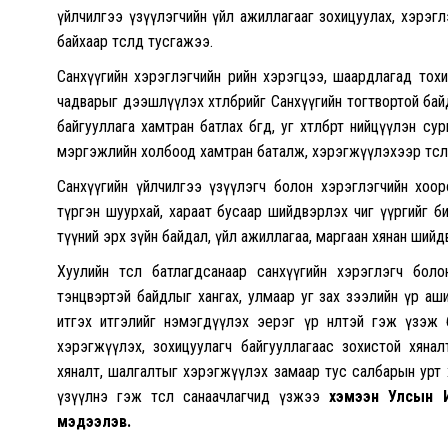
үйлчилгээ үзүүлэгчийн үйл ажиллагааг зохицуулах, хэрэг
байхаар төсөлд тусгажээ.
Санхүүгийн хэрэглэгчийн өөрийн хэрэгцээ, шаардлагад тохи
чадварыг дээшлүүлэх хөтөлбөрийг Санхүүгийн тогтвортой бай
байгууллага хамтран батлах бөгөөд, уг хөтөлбөрт нийцүүлэн су
мэргэжлийн холбоод хамтран баталж, хэрэгжүүлэхээр төсөл
Санхүүгийн үйлчилгээ үзүүлэгч болон хэрэглэгчийн хоор
түргэн шуурхай, хараат бусаар шийдвэрлэх чиг үүргийг б
түүний эрх зүйн байдал, үйл ажиллагаа, маргаан хянан шийд
Хуулийн төсөл батлагдсанаар санхүүгийн хэрэглэгч бо
тэнцвэртэй байдлыг хангах, улмаар уг зах зээлийн үр ашиг
итгэх итгэлийг нэмэгдүүлэх эерэг үр нөлөөтэй гэж үзэж
хэрэгжүүлэх, зохицуулагч байгууллагаас зохистой хянал
хяналт, шалгалтыг хэрэгжүүлэх замаар тус салбарын урт
үзүүлнэ гэж төсөл санаачлагчид үзжээ
хэмээн Улсын И
мэдээлэв.