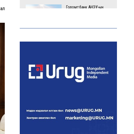
Голомт банк АНЭУ-ын
уал
Mashreq банканд Дирхам
валютын данс нээлээ
Эрчим хүчний сайд
Б.Найдалаа: Дундговийн
эрчим хүчний томоохон
төслүүдэд дэмжлэг
үзүүлнэ
АЧААЛЖ БАЙНА