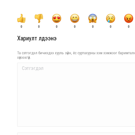
0
0
0
0
0
0
0
Хариулт үлдээнэ үү
Та сэтгэгдэл бичихдээ хууль зүйн, ёс суртахууны хэм хэмжээг баримталн
хүлээхгүй.
Comment
Name *