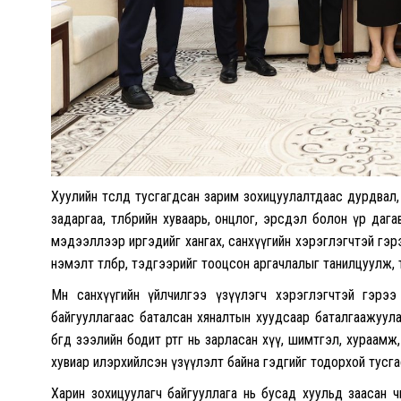
Хуулийн төсөлд тусгагдсан зарим зохицуулалтдаас дурдвал, с
задаргаа, төлбөрийн хуваарь, онцлог, эрсдэл болон үр даг
мэдээллээр иргэдийг хангах, санхүүгийн хэрэглэгчтэй гэрээ
нэмэлт төлбөр, тэдгээрийг тооцсон аргачлалыг танилцуулж,
Мөн санхүүгийн үйлчилгээ үзүүлэгч хэрэглэгчтэй гэрэ
байгууллагаас баталсан хяналтын хуудсаар баталгаажуула
бөгөөд зээлийн бодит өртөг нь зарласан хүү, шимтгэл, хура
хувиар илэрхийлсэн үзүүлэлт байна гэдгийг тодорхой тусга
Харин зохицуулагч байгууллага нь бусад хуульд заасан ч