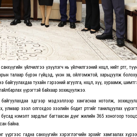
анхүүгийн үйлчилгээ үзүүлэгч нь үйлчилгээний нөхцөл, нийт өртөг, түү
аврын талаар бүрэн гүйцэд, үнэн зөв, ойлгомжтой, харьцуулж болох
 байгуулахдаа тухайн гэрээний агуулга, нөхцөл, хүү, хураамж, шимтг
 тайлбарлах үүрэгтэй байхаар зохицуулжээ.
э байгуулахдаа эдгээр мэдээллээр хангаснаа нотолж, зохицуул
х, улмаар зээл олгохдоо зээлийн бодит өртгийг танилцуулах үүрэг
амж, бусад нэмэлт зардлыг багтаасан дүнг жилийн 365 хоногоор тооц
сан байна.
иг үүргээс гадна санхүүгийн хэрэглэгчийн эрхийг хамгаалах хүрэ