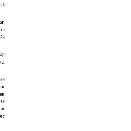
тэй
эг,
төв
ийн
ээр
өөд
ийн
арт
ааг
лах
лэг
ас