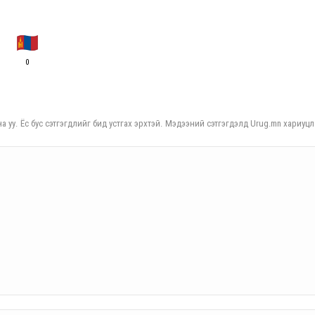
0
а уу. Ёс бус сэтгэгдлийг бид устгах эрхтэй. Мэдээний сэтгэгдэлд Urug.mn хариуцл