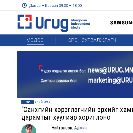
Даваа – Баасан 09:00 – 18:00
МЭДЭЭ
ЭРЭН СУРВАЛЖЛАГЧ
НҮҮР
»
НИЙГЭМ
»
“Санхүүгийн хэрэглэгчийн эрхийг хам
дарамтыг хуулиар хориглоно
Нийтэлсэн:
Админ