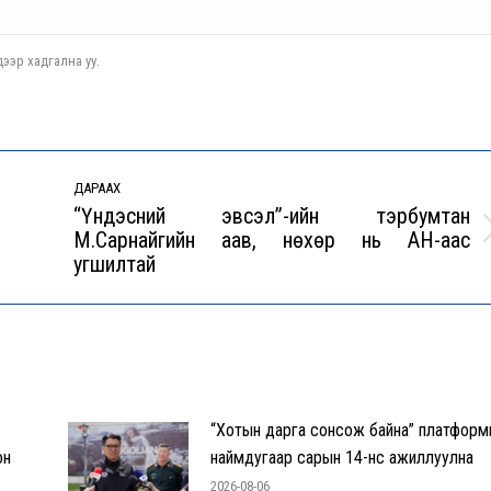
ээр хадгална уу.
ДАРААХ
“Үндэсний эвсэл”-ийн тэрбумтан
М.Сарнайгийн аав, нөхөр нь АН-аас
Next
угшилтай
post:
“Хотын дарга сонсож байна” платформ
он
наймдугаар сарын 14-нөөс ажиллуулна
2026-08-06