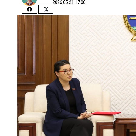
2026.05.21 17:00
Share
Share
on
on
Facebook
Twitter