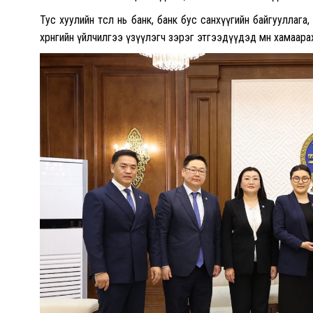
Тус хуулийн төсөл нь банк, банк бус санхүүгийн байгууллаг
хөрөнгийн үйлчилгээ үзүүлэгч зэрэг этгээдүүдэд мөн хамаара