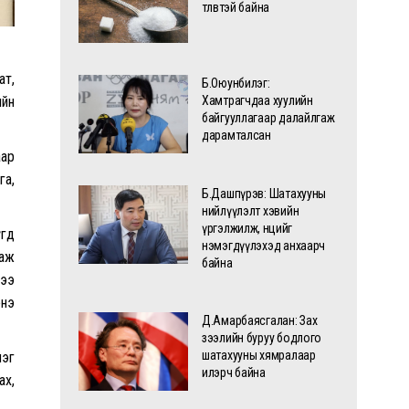
төлөвтэй байна
ат,
Б.Оюунбилэг:
ийн
Хамтрагчдаа хуулийн
байгууллагаар далайлгаж
дарамталсан
аар
га,
Б.Дашпүрэв: Шатахууны
нийлүүлэлт хэвийн
үргэлжилж, нөөцийг
үгд
нэмэгдүүлэхэд анхаарч
яаж
байна
гээ
энэ
Д.Амарбаясгалан: Зах
зээлийн буруу бодлого
шатахууны хямралаар
лэг
илэрч байна
ах,