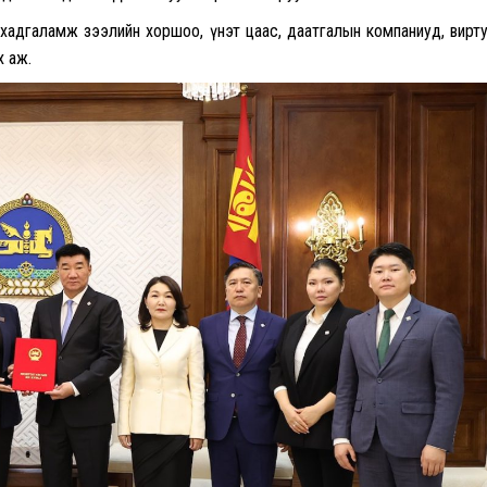
а, хадгаламж зээлийн хоршоо, үнэт цаас, даатгалын компаниуд, вирт
х аж.