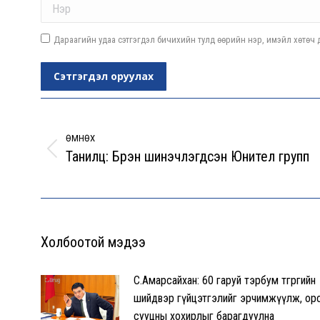
Дараагийн удаа сэтгэгдэл бичихийн тулд өөрийн нэр, имэйл хөтөч д
Сэтгэгдэл оруулах
Post
navigation
ӨМНӨХ
Танилц: Бүрэн шинэчлэгдсэн Юнител групп
Previous
post:
Холбоотой мэдээ
С.Амарсайхан: 60 гаруй тэрбум төгрөгийн
шийдвэр гүйцэтгэлийг эрчимжүүлж, ор
сууцны хохирлыг барагдуулна