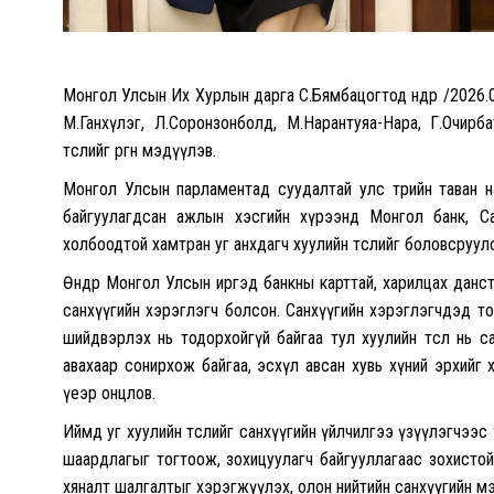
Монгол Улсын Их Хурлын дарга С.Бямбацогтод өнөөдөр /2026
М.Ганхүлэг, Л.Соронзонболд, М.Нарантуяа-Нара, Г.Очирб
төслийг өргөн мэдүүлэв.
Монгол Улсын парламентад суудалтай улс төрийн таван н
байгуулагдсан ажлын хэсгийн хүрээнд Монгол банк, Са
холбоодтой хамтран уг анхдагч хуулийн төслийг боловсруу
Өнөөдөр Монгол Улсын иргэд банкны карттай, харилцах данс
санхүүгийн хэрэглэгч болсон. Санхүүгийн хэрэглэгчдэд 
шийдвэрлэх нь тодорхойгүй байгаа тул хуулийн төсөл нь с
авахаар сонирхож байгаа, эсхүл авсан хувь хүний эрхийг 
үеэр онцлов.
Иймд уг хуулийн төслийг санхүүгийн үйлчилгээ үзүүлэгчээс
шаардлагыг тогтоож, зохицуулагч байгууллагаас зохистой
хяналт шалгалтыг хэрэгжүүлэх, олон нийтийн санхүүгийн 