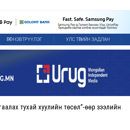
ӨРӨГ НЭВТРҮҮЛЭГ
УЛС ТӨРИЙН ЗАДЛАН
гаалах тухай хуулийн төсөл”-өөр зээлийн