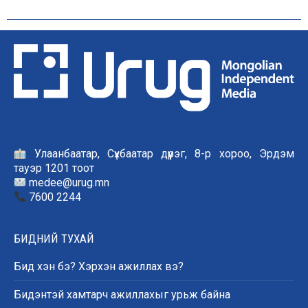
Улаанбаатар, Сүхбаатар дүүрэг, 8-р хороо, Эрдэм
тауэр 1201 тоот
medee@urug.mn
7600 2244
БИДНИЙ ТУХАЙ
Бид хэн бэ? Хэрхэн ажиллах вэ?
Бидэнтэй хамтарч ажиллахыг урьж байна