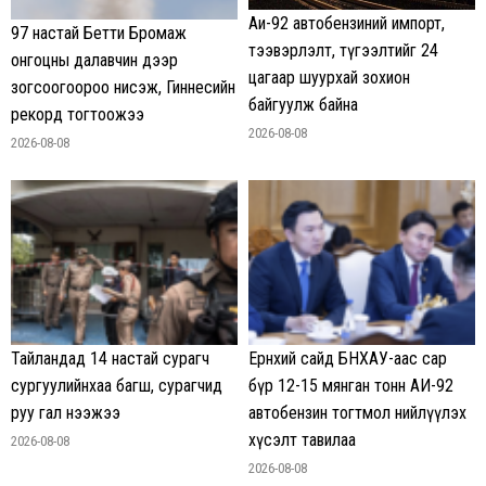
Аи-92 автобензиний импорт,
97 настай Бетти Бромаж
тээвэрлэлт, түгээлтийг 24
онгоцны далавчин дээр
цагаар шуурхай зохион
зогсоогоороо нисэж, Гиннесийн
байгуулж байна
рекорд тогтоожээ
2026-08-08
2026-08-08
Тайландад 14 настай сурагч
Ерөнхий сайд БНХАУ-аас сар
сургуулийнхаа багш, сурагчид
бүр 12-15 мянган тонн АИ-92
руу гал нээжээ
автобензин тогтмол нийлүүлэх
хүсэлт тавилаа
2026-08-08
2026-08-08