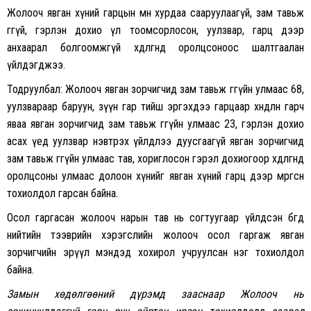
Жолооч явган хүний гарцын өмнө хурдаа сааруулаагүй, зам тавьж
өгөөгүй, гэрлэн дохио үл тоомсорлосон, уулзвар, гарц дээр
анхаарал болгоомжгүй хөдөлгөөнд оролцсоноос шалтгаалан
үйлдэгджээ.
Тодруулбал: Жолооч явган зорчигчид зам тавьж өгөөгүйн улмаас 68,
уулзвараар баруун, зүүн гар тийш эргэхдээ гарцаар хөндлөн гарч
яваа явган зорчигчид зам тавьж өгөөгүйн улмаас 23, гэрлэн дохио
асах үед уулзвар нэвтрэх үйлдлээ дуусгаагүй явган зорчигчид
зам тавьж өгөөгүйн улмаас тав, хориглосон гэрэл дохиогоор хөдөлгөөнд
оролцсоны улмаас долоон хүнийг явган хүний гарц дээр мөргөсөн
тохиолдол гарсан байна.
Осол гаргасан жолооч нарын тав нь согтуугаар үйлдсэн бөгөөд
нийтийн тээврийн хэрэгслийн жолооч осол гаргаж явган
зорчигчийн эрүүл мэндэд хохирол учруулсан нэг тохиолдол
байна.
Замын хөдөлгөөний дүрэмд зааснаар Жолооч нь