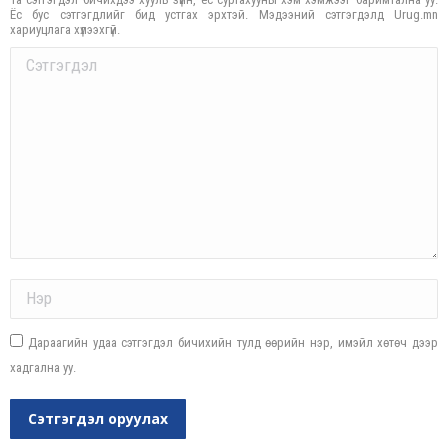
Ёс бус сэтгэгдлийг бид устгах эрхтэй. Мэдээний сэтгэгдэлд Urug.mn
хариуцлага хүлээхгүй.
Comment
Name *
Дараагийн удаа сэтгэгдэл бичихийн тулд өөрийн нэр, имэйл хөтөч дээр
хадгална уу.
Сэтгэгдэл оруулах