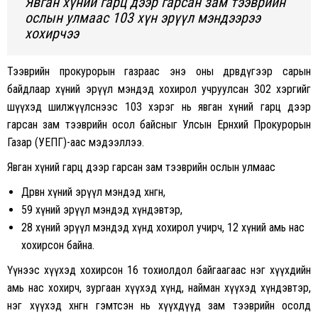
Явган хүний гарц дээр гарсан зам тээврийн
ослын улмаас 103 хүн эрүүл мэндээрээ
хохирчээ
Тээврийн прокурорын газраас энэ оны дөрөвдүгээр сарын
байдлаар хүний эрүүл мэндэд хохирол учруулсан 302 хэргийг
шүүхэд шилжүүлснээс 103 хэрэг нь явган хүний гарц дээр
гарсан зам тээврийн осол байсныг
Улсын Ерөнхий Прокурорын
Газар (УЕПГ)-аас мэдээллээ.
Явган хүний гарц дээр гарсан зам тээврийн ослын улмаас
Дөрвөн хүний эрүүл мэндэд хөнгөн,
59 хүний эрүүл мэндэд хүндэвтэр,
28 хүний эрүүл мэндэд хүнд хохирол учирч, 12 хүний амь нас
хохирсон байна.
Үүнээс хүүхэд хохирсон 16 тохиолдол байгаагаас нэг хүүхдийн
амь нас хохирч, зургаан хүүхэд хүнд, найман хүүхэд хүндэвтэр,
нэг хүүхэд хөнгөн гэмтсэн нь хүүхдүүд зам тээврийн осолд