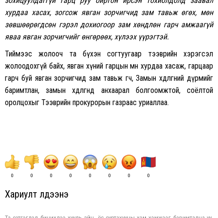
зохицуулдаггүй гарц руу ойртон ирсэн тохиолдолд заавал
хурдаа хасах, зогсож явган зорчигчид зам тавьж өгөх, мөн
зөвшөөрөгдсөн гэрэл дохиогоор зам хөндлөн гарч амжаагүй
яваа явган зорчигчийг өнгөрөөх, хүлээх үүрэгтэй.
Тиймээс жолооч та бүхэн согтуугаар тээврийн хэрэгсэл
жолоодохгүй байх, явган хүний гарцын өмнө хурдаа хасаж, гарцаар
гарч буй явган зорчигчид зам тавьж өгч, Замын хөдөлгөөний дүрмийг
баримтлан, замын хөдөлгөөнд анхаарал болгоомжтой, соёлтой
оролцохыг Тээврийн прокурорын газраас уриаллаа.
0
0
0
0
0
0
0
0
Хариулт үлдээнэ үү
Та сэтгэгдэл бичихдээ хууль зүйн, ёс суртахууны хэм хэмжээг баримтална уу.