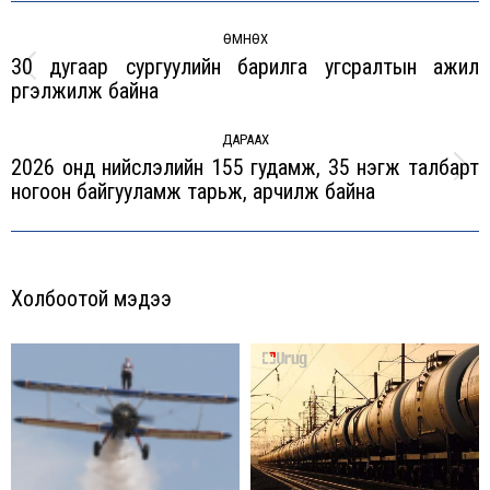
Post
navigation
ӨМНӨХ
30 дугаар сургуулийн барилга угсралтын ажил
Previous
үргэлжилж байна
post:
ДАРААХ
2026 онд нийслэлийн 155 гудамж, 35 нэгж талбарт
Next
ногоон байгууламж тарьж, арчилж байна
post:
Холбоотой мэдээ