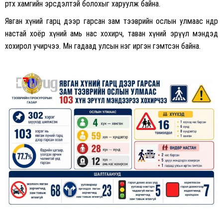
өртөх хамгийн эрсдэлтэй болохыг харуулж байна.
Явган хүний гарц дээр гарсан зам тээврийн ослын улмаас өндөр
настай хоёр хүний амь нас хохирч, таван хүний эрүүл мэндэд
хохирол учирчээ. Мөн гадаад улсын нэг иргэн гэмтсэн байна.