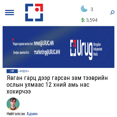
3
Sea
$:
3,594
НҮҮР
»
МЭДЭЭ
»
Явган гарц дээр гарсан зам тээврийн
ослын улмаас 12 хүний амь нас
хохирчээ
Нийтэлсэн:
Админ