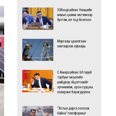
З.Мэндсайхан: Нөөцийн
махыг цахим системээр
бүртгэж, ил тод болгоно
Маргааш цахилгаан
хязгаарлах хуваарь
С.Амарсайхан: 60 гаруй
тэрбум төгрөгийн
шийдвэр гүйцэтгэлийг
эрчимжүүлж, орон сууцны
хохирлыг барагдуулна
“Хотын дарга сонсож
байна” платформыг