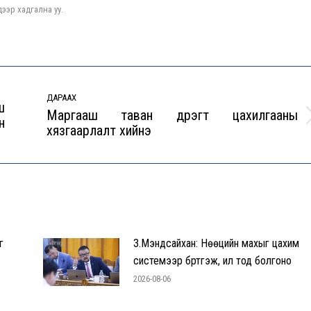
ээр хадгална уу.
ДАРААХ
ш
Маргааш таван дүүрэгт цахилгааны
н
Next
хязгаарлалт хийнэ
post:
г
З.Мэндсайхан: Нөөцийн махыг цахим
системээр бүртгэж, ил тод болгоно
2026-08-06