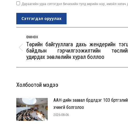
Дараагийн удаа сэтгэгдэл бичихийн тулд өөрийн нэр, имэйл хөтөч д
Сэтгэгдэл оруулах
Post
navigation
ӨМНӨХ
Төрийн байгууллага дахь жендерийн тэг
байдлын гэрчилгээжилтийн төслий
Previous
удирдах зөвлөлийн хурал боллоо
post:
Холбоотой мэдээ
ААН-үүдийн заавал бүрдүүлдэг 103 бүртгэлий
хүчингүй болголоо
2026-08-06