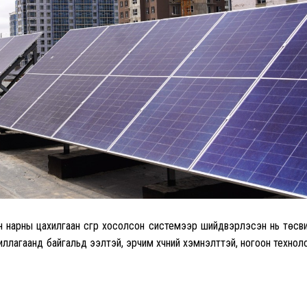
 нарны цахилгаан үүсгүүр хосолсон системээр шийдвэрлэсэн нь төсв
ллагаанд байгальд ээлтэй, эрчим хүчний хэмнэлттэй, ногоон технол