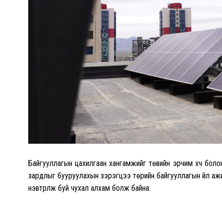
Байгууллагын цахилгаан хангамжийг төвийн эрчим хүч болон
зардлыг бууруулахын зэрэгцээ төрийн байгууллагын үйл ажи
нэвтрүүлж буй чухал алхам болж байна.