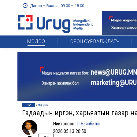
Даваа – Баасан 09:00 – 18:00
МЭДЭЭ
ЭРЭН СУРВАЛЖЛАГЧ
НҮҮР
»
МЭДЭЭ
»
Гадаадын иргэн, харьяатын газар нар
Нийтэлсэн:
П Баянбилэг
2026.05.13 20:50