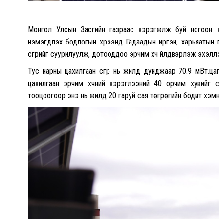
Монгол Улсын Засгийн газраас хэрэгжүүлж буй ногоон х
нэмэгдүүлэх бодлогын хүрээнд Гадаадын иргэн, харьяатын 
үүсгүүрийг суурилуулж, дотооддоо эрчим хүч үйлдвэрлэж эхэлл
Тус нарны цахилгаан үүсгүүр нь жилд дунджаар 70.9 мВт.ца
цахилгаан эрчим хүчний хэрэглээний 40 орчим хувийг 
тооцоогоор энэ нь жилд 20 гаруй сая төгрөгийн бодит хэмн