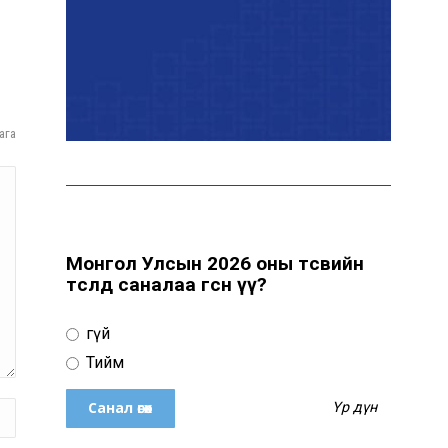
Эрчим хүчний сайд
Б.Найдалаа: Дундговийн
эрчим хүчний томоохон
төслүүдэд дэмжлэг үзүүлнэ
ага
Давхардсан
зохицуулалтыг бууруулах
хүрээнд 83 дүрэм, журмыг
цуцалжээ
Монгол Улсын 2026 оны төсвийн
төсөлд саналаа өгсөн үү?
Өчигдөр 102 тусгай
дугаарт 2321 дуудлага,
Үгүй
мэдээлэл бүртгэгджээ
Тийм
Үр дүн
Монголын шигшээ баг
Японд хамтарсан