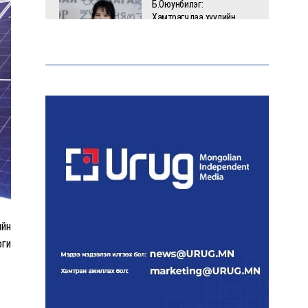
Б.Оюунбилэг:
Хамтрагчдаа хуулийн
байгууллагаар далайлгаж
дарамталсан
Б.Дашпүрэв: Шатахууны
нийлүүлэлт хэвийн
үргэлжилж, нөөцийг
нэмэгдүүлэхэд анхаарч
байна
Д.Амарбаясгалан: Зах
зээлийн буруу бодлого
шатахууны хямралаар
илэрч байна
ийн
оги
Голомт банк АНЭУ-ын
Mashreq банканд Дирхам
валютын данс нээлээ