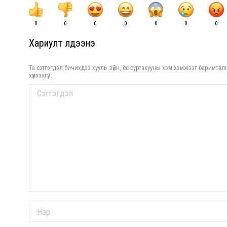
0
0
0
0
0
0
0
Хариулт үлдээнэ үү
Та сэтгэгдэл бичихдээ хууль зүйн, ёс суртахууны хэм хэмжээг баримталн
хүлээхгүй.
Comment
Name *