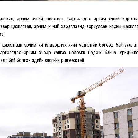
өгжил, эрчим хүчний шилжилт, сэргээгдэх эрчим хүчний хэрэгл
газар цахилгаан, эрчим хүчний хэрэглээнд зориулсан нарны цахилг
ээ.
г цахилгаан эрчим хүч үйлдвэрлэх хүчин чадалтай бөгөөд байгуулла
сэргээгдэх эрчим хүчээр хангах боломж бүрдэж байна. Урьдчил
элт бий болгох эдийн засгийн үр өгөөжтэй.