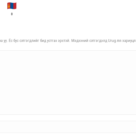
0
а уу. Ёс бус сэтгэгдлийг бид устгах эрхтэй. Мэдээний сэтгэгдэлд Urug.mn хариуцл