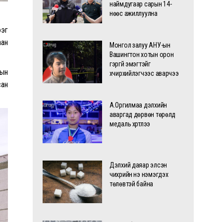
наймдугаар сарын 14-
нөөс ажиллуулна
ээг
аан
Монгол залуу АНУ-ын
Вашингтон хотын орон
гэргүй эмэгтэйг
гын
хүчирхийлэгчээс аварчээ
сан
А.Оргилмаа дэлхийн
аваргад дөрвөн төрөлд
медаль хүртлээ
Дэлхий даяар элсэн
чихрийн үнэ нэмэгдэх
төлөвтэй байна