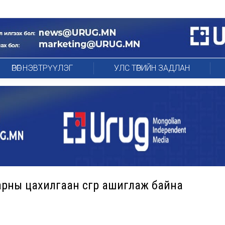
ӨРӨГ НЭВТРҮҮЛЭГ
УЛС ТӨРИЙН ЗАДЛАН
ны цахилгаан үүсгүүр ашиглаж байна