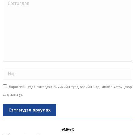
Comment
Name *
Дараагийн удаа сэтгэгдэл бичихийн тулд өөрийн нэр, имэйл хөтөч дээр
хадгална уу.
Сэтгэгдэл оруулах
Post
navigation
ӨМНӨХ