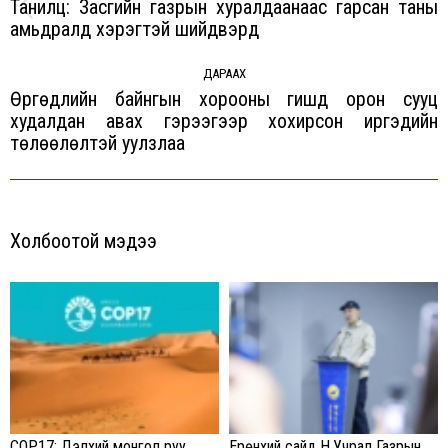
Танилц: Засгийн газрын хуралдаанаас гарсан таны
Previous
амьдралд хэрэгтэй шийдвэрүүд
post:
ДАРААХ
Өргөдлийн байнгын хорооны гишүүд орон сууц
худалдан авах гэрээгээр хохирсон иргэдийн
Next
төлөөлөлтэй уулзлаа
post:
Холбоотой мэдээ
COP17: Дэлхий монгол руу
Ерөнхий сайд Н.Учрал Газрын