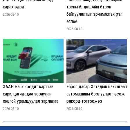
харах өдрүүд
тосны үйлдвэрийн бүтээн
байгуулалтыг эрчимжүүлэх үүрэг
2026-08-10
өглөө
2026-08-10
ХААН Банк кредит карттай
Европ даяар Хятадын цахилгаан
харилцагчдадаа зориулан
автомашины борлуулалт өсөж,
онцгой урамшуулал зарлалаа
рекорд тогтоожээ
2026-08-10
2026-08-10