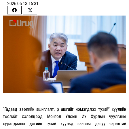
2026.05.13 15:31
Share
Share
on
on
Facebook
Twitter
“Гадаад зээлийн ашиглалт, үр ашгийг нэмэгдүүлэх тухай” хуулийн
төслийг хэлэлцээд Монгол Улсын Их Хурлын чуулганы
хуралдааны дэгийн тухай хуульд заасны дагуу яаралтай