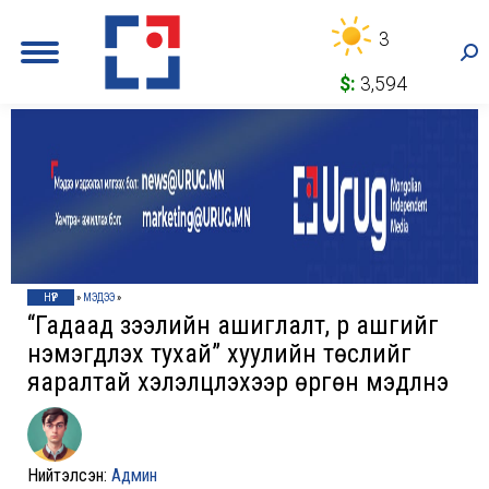
3
Sea
$:
3,594
НҮҮР
»
МЭДЭЭ
»
“Гадаад зээлийн ашиглалт, үр ашгийг
нэмэгдүүлэх тухай” хуулийн төслийг
яаралтай хэлэлцүүлэхээр өргөн мэдүүлнэ
Нийтэлсэн:
Админ