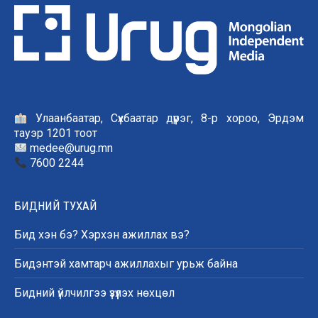
Улаанбаатар, Сүхбаатар дүүрэг, 8-р хороо, Эрдэм
тауэр 1201 тоот
medee@urug.mn
7600 2244
БИДНИЙ ТУХАЙ
Бид хэн бэ? Хэрхэн ажиллах вэ?
Бидэнтэй хамтарч ажиллахыг урьж байна
Бидний үйлчилгээ үзүүлэх нөхцөл