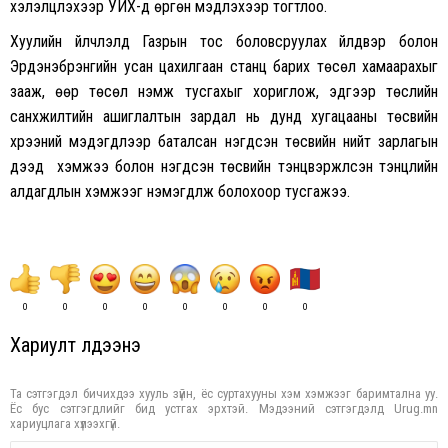
хэлэлцүүлэхээр УИХ-д өргөн мэдүүлэхээр тогтлоо.
Хуулийн үйлчлэлд Газрын тос боловсруулах үйлдвэр болон
Эрдэнэбүрэнгийн усан цахилгаан станц барих төсөл хамаарахыг
зааж, өөр төсөл нэмж тусгахыг хориглож, эдгээр төслийн
санхүүжилтийн ашиглалтын зардал нь дунд хугацааны төсвийн
хүрээний мэдэгдлээр баталсан нэгдсэн төсвийн нийт зарлагын
дээд хэмжээ болон нэгдсэн төсвийн тэнцвэржүүлсэн тэнцлийн
алдагдлын хэмжээг нэмэгдүүлж болохоор тусгажээ.
0
0
0
0
0
0
0
0
Хариулт үлдээнэ үү
Та сэтгэгдэл бичихдээ хууль зүйн, ёс суртахууны хэм хэмжээг баримтална уу.
Ёс бус сэтгэгдлийг бид устгах эрхтэй. Мэдээний сэтгэгдэлд Urug.mn
хариуцлага хүлээхгүй.