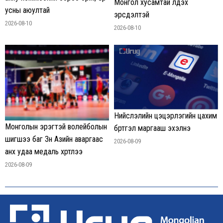
Монгол хусамтай үлдэх
усны аюултай
эрсдэлтэй
2026-08-10
2026-08-10
Нийслэлийн цэцэрлэгийн цахим
Монголын эрэгтэй волейболын
бүртгэл маргааш эхэлнэ
шигшээ баг Зүүн Азийн аваргаас
2026-08-09
анх удаа медаль хүртлээ
2026-08-09