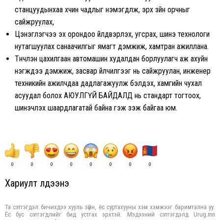
станцуудынхаа хүчин чадлыг нэмэгдүүлж, эрх зүйн орчныг
сайжруулах,
Цэнэглэгчээ эх орондоо үйлдвэрлэх, угсрах, шинэ технологи
нутагшуулах санаачилгыг ямагт дэмжиж, хамтран ажиллана.
Түүнчлэн цахилгаан автомашин худалдан борлуулагч аж ахуйн
нэгжүүдээ дэмжиж, засвар үйлчилгээг нь сайжруулан, инженер
техникийн ажилчдаа дадлагажуулж бэлдэх, хамгийн чухал
асуудал болох АЮУЛГҮЙ БАЙДАЛД нь стандарт тогтоох,
шинэчлэх шаардлагатай байна гэж үзэж байгаа юм.
0
0
0
0
0
0
0
0
Хариулт үлдээнэ үү
Та сэтгэгдэл бичихдээ хууль зүйн, ёс суртахууны хэм хэмжээг баримтална уу.
Ёс бус сэтгэгдлийг бид устгах эрхтэй. Мэдээний сэтгэгдэлд Urug.mn