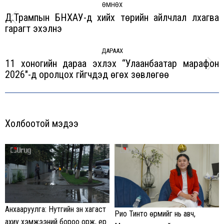
navigation
ӨМНӨХ
Д.Трампын БНХАУ-д хийх төрийн айлчлал лхагва
Previous
гарагт эхэлнэ
post:
ДАРААХ
11 хоногийн дараа эхлэх “Улаанбаатар марафон
Next
2026″-д оролцох гүйгчдэд өгөх зөвлөгөө
post:
Холбоотой мэдээ
Анхааруулга: Нутгийн зүүн хагаст
Рио Тинто өрмийг нь авч,
ахиу хэмжээний бороо орж, үер