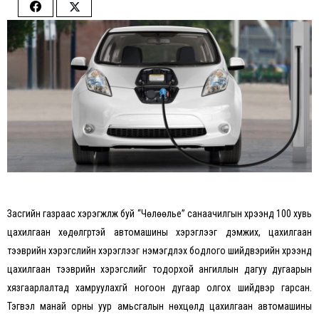
Share
Share
on
on
Facebook
Twitter
Засгийн газраас хэрэгжүүлж буй “Чөлөөлье” санаачилгын хүрээнд 100 хувь
цахилгаан хөдөлгүүртэй автомашины хэрэглээг дэмжих, цахилгаан
тээврийн хэрэгслийн хэрэглээг нэмэгдүүлэх бодлого шийдвэрийн хүрээнд
цахилгаан тээврийн хэрэгслийг тодорхой ангиллын дагуу дугаарын
хязгаарлалтад хамруулахгүй ногоон дугаар олгох шийдвэр гарсан.
Тэгвэл манай орны уур амьсгалын нөхцөлд цахилгаан автомашины