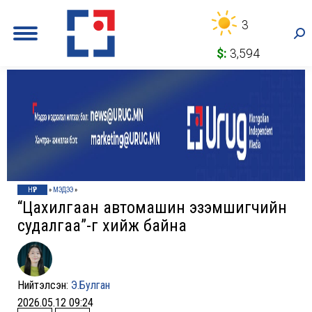
3
Sea
$:
3,594
НҮҮР
»
МЭДЭЭ
»
“Цахилгаан автомашин эзэмшигчийн
судалгаа”-г хийж байна
Нийтэлсэн:
Э.Булган
2026.05.12 09:24