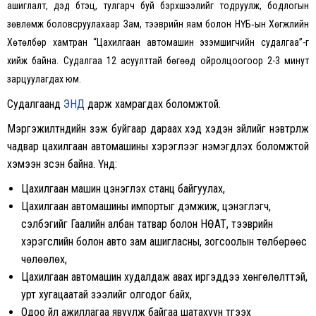
ашиглалт, дэд бүтэц, тулгарч буй бэрхшээлийг тодруулж, бодлогын
зөвлөмж боловсруулахаар Зам, тээврийн яам болон НҮБ‑ын Хөгжлийн
Хөтөлбөр хамтран “Цахилгаан автомашин эзэмшигчийн судалгаа”-г
хийж байна. Судалгаа 12 асуулттай бөгөөд ойролцоогоор 2-3 минут
зарцуулагдах юм.
Судалгаанд
ЭНД
дарж хамрагдах боломжтой.
Мэргэжилтнүүдийн үзэж буйгаар дараах хэд хэдэн зүйлийг нэвтрүүлж
чадвар цахилгаан автомашины хэрэглээг нэмэгдүүлэх боломжтой
хэмээн үзсэн байна. Үүнд:
Цахилгаан машин цэнэглэх станц байгуулах,
Цахилгаан автомашины импортыг дэмжиж, цэнэглэгч,
сэлбэгийг Гаалийн албан татвар болон НӨАТ, тээврийн
хэрэгслийн болон авто зам ашигласны, зогсоолын төлбөрөөс
чөлөөлөх,
Цахилгаан автомашин худалдаж авах иргэддээ хөнгөлөлттэй,
урт хугацаатай зээлийг олгодог байх,
Одоо үйл ажиллагаа явуулж байгаа шатахуун түгээх