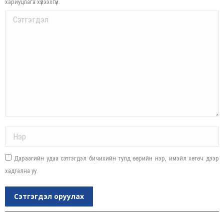
хариуцлага хүлээхгүй.
Comment
Name *
Дараагийн удаа сэтгэгдэл бичихийн тулд өөрийн нэр, имэйл хөтөч дээр
хадгална уу.
Сэтгэгдэл оруулах
Post