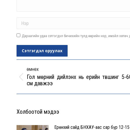
Name *
Дараагийн удаа сэтгэгдэл бичихийн тулд өөрийн нэр, имэйл хөтөч д
Сэтгэгдэл оруулах
Post
navigation
ӨМНӨХ
Гол мөрний дийлэнх нь үерийн түвшинг 5-6
Previous
см давжээ
post:
Холбоотой мэдээ
Ерөнхий сайд БНХАУ-аас сар бүр 12-15