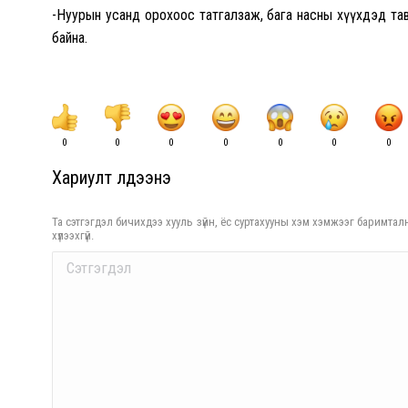
-Нуурын усанд орохоос татгалзаж, бага насны хүүхдэд та
байна.
0
0
0
0
0
0
0
Хариулт үлдээнэ үү
Та сэтгэгдэл бичихдээ хууль зүйн, ёс суртахууны хэм хэмжээг баримталн
хүлээхгүй.
Comment