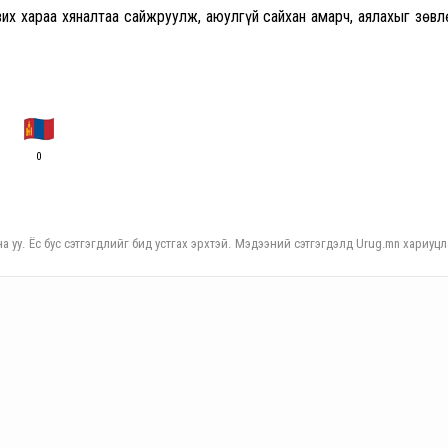
вих хараа хяналтаа сайжруулж, аюулгүй сайхан амарч, аялахыг зөв
0
а уу. Ёс бус сэтгэгдлийг бид устгах эрхтэй. Мэдээний сэтгэгдэлд Urug.mn хариуцл