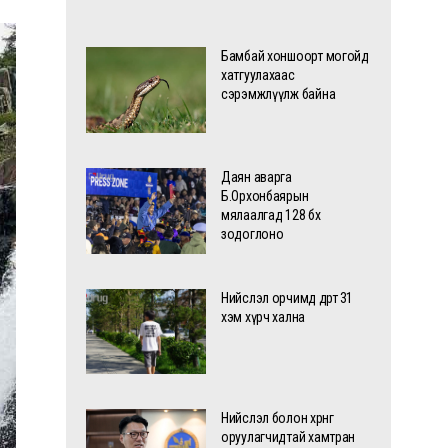
Бамбай хоншоорт могойд
хатгуулахаас
сэрэмжлүүлж байна
Даян аварга
Б.Орхонбаярын
мялаалгад 128 бөх
зодоглоно
Нийслэл орчимд өдөртөө 31
хэм хүрч хална
Нийслэл болон хөрөнгө
оруулагчидтай хамтран