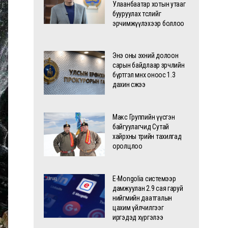
Улаанбаатар хотын утааг
бууруулах төслийг
эрчимжүүлэхээр боллоо
Энэ оны эхний долоон
сарын байдлаар зөрчлийн
бүртгэл өмнөх оноос 1.3
дахин өсжээ
Макс Группийн үүсгэн
байгуулагчид Сутай
хайрхны төрийн тахилгад
оролцлоо
E-Mongolia системээр
дамжуулан 2.9 сая гаруй
нийгмийн даатгалын
цахим үйлчилгээг
иргэдэд хүргэлээ