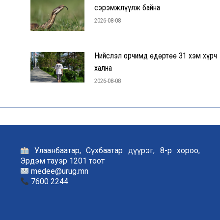
сэрэмжлүүлж байна
2026-08-08
Нийслэл орчимд өдөртөө 31 хэм хүрч
хална
2026-08-08
Улаанбаатар, Сүхбаатар дүүрэг, 8-р хороо,
Эрдэм тауэр 1201 тоот
medee@urug.mn
7600 2244