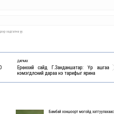
ээр хадгална уу.
ДАРААХ
0
Ерөнхий сайд Г.Занданшатар: Үр ашгаа
Next
нэмэгдүүлсний дараа үнэ тарифыг ярина
post:
Бамбай хоншоорт могойд хатгуулахаас