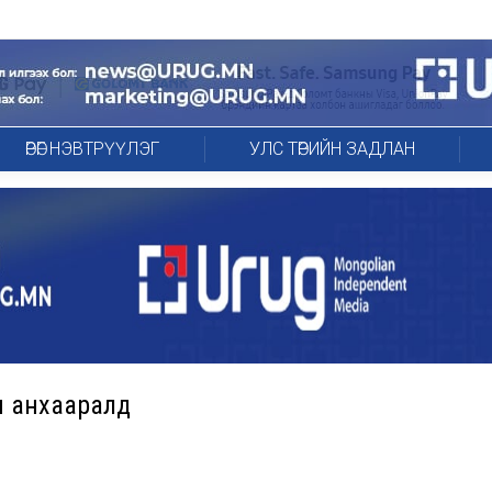
ӨРӨГ НЭВТРҮҮЛЭГ
УЛС ТӨРИЙН ЗАДЛАН
н анхааралд