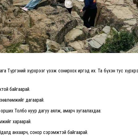
ага Түргэний хүрхрээг үзэж сонирхох иргэд их. Та бүхэн тус хүрхр
жтой байгаарай.
 зөвлөмжийг дагаарай.
 орших Толбо нуур дагуу аялж, амарч зугаалахдаа:
мжийг хараарай.
айдалд анхаарч, сонор сэрэмжтэй байгаарай.