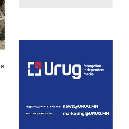
Холливудын алдартай хос
болох Том Холланд,
Зендаяа нар нууцаар
хуримаа хийжээ
Монголбанк 7 дугаар
сард 1,439.2 кг үнэт
металл худалдан авлаа
ээг
Нийгмийн даатгалын
сангийн хөрөнгө 7.6 тэрбум
төгрөгөөр арвижлаа
Киев ОХУ-Украины хилээс
2000 гаруй км зайд
байрлах Wildberries-н