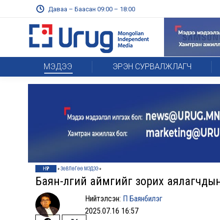
Даваа – Баасан 09:00 – 18:00
МЭДЭЭ
ЭРЭН СУРВАЛЖЛАГЧ
НҮҮР
»
ЗӨВЛӨГӨӨ МЭДЭЭ
»
Баян-Өлгий аймгийг зорих аялагчды
Нийтэлсэн:
П Баянбилэг
2025.07.16 16:57