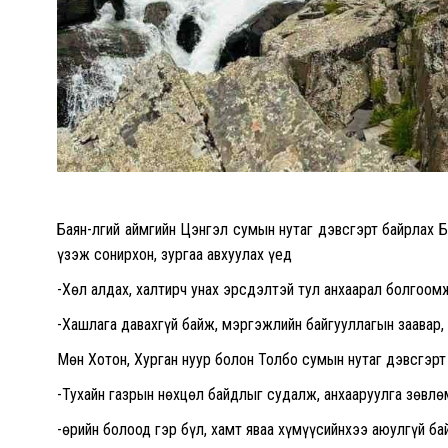
Баян-Өлгий аймгийн Цэнгэл сумын нутаг дэвсгэрт байрлах Б
үзэж сонирхон, зургаа авхуулах үед
-Хөл алдах, халтирч унах эрсдэлтэй тул анхаарал болгоом
-Хашлага давахгүй байж, мэргэжлийн байгууллагын заавар,
Мөн Хотон, Хурган нуур болон Толбо сумын нутаг дэвсгэрт
-Тухайн газрын нөхцөл байдлыг судалж, анхааруулга зөвлө
-Өөрийн болоод гэр бүл, хамт яваа хүмүүсийнхээ аюулгүй б