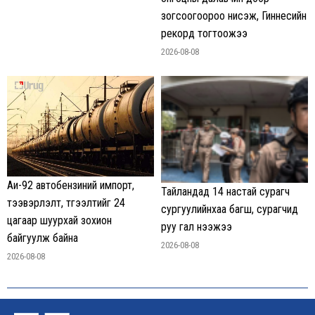
зогсоогоороо нисэж, Гиннесийн
рекорд тогтоожээ
2026-08-08
Аи-92 автобензиний импорт,
Тайландад 14 настай сурагч
тээвэрлэлт, түгээлтийг 24
сургуулийнхаа багш, сурагчид
цагаар шуурхай зохион
руу гал нээжээ
байгуулж байна
2026-08-08
2026-08-08