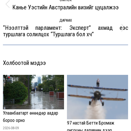
navigation
Канье Уэстийн Австралийн визийг цуцалжээ
Previous
post:
ДАРААХ
“Нээлттэй парламент: Эксперт” ахмад үеэс
Next
туршлага солилцох “Туршлага бол хүч”
post:
Холбоотой мэдээ
Улаанбаатарт өнөөдөр аадар
бороо орно
97 настай Бетти Бромаж
2026-08-09
онгоцны далавчин дээр