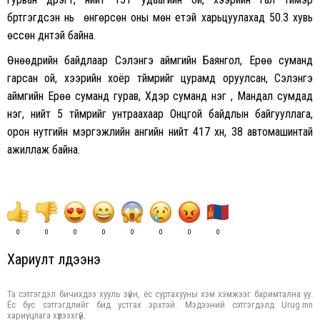
бүртгэгдсэн нь өнгөрсөн оны мөн үетэй харьцуулахад 50.3 хувь
өссөн дүнтэй байна.
Өнөөдрийн байдлаар Сэлэнгэ аймгийн Баянгол, Ерөө суманд
гарсан ой, хээрийн хоёр түймрийг цурамд оруулсан, Сэлэнгэ
аймгийн Ерөө суманд гурав, Хүдэр суманд нэг , Мандал сумдад
нэг, нийт 5 түймрийг унтраахаар Онцгой байдлын байгууллага,
орон нутгийн мэргэжлийн ангийн нийт 417 хүн, 38 автомашинтай
ажиллаж байна.
0
0
0
0
0
0
0
0
Хариулт үлдээнэ үү
Та сэтгэгдэл бичихдээ хууль зүйн, ёс суртахууны хэм хэмжээг баримтална уу.
Ёс бус сэтгэгдлийг бид устгах эрхтэй. Мэдээний сэтгэгдэлд Urug.mn
хариуцлага хүлээхгүй.