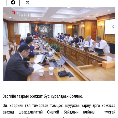
Share
Share
on
on
Facebook
Twitter
Засгийн газрын ээлжит бус хуралдаан боллоо.
Ой, хээрийн гал түймэртэй тэмцэх, шуурхай хариу арга хэмжээ
авахад шаардлагатай Онцгой байдлын албаны тусгай