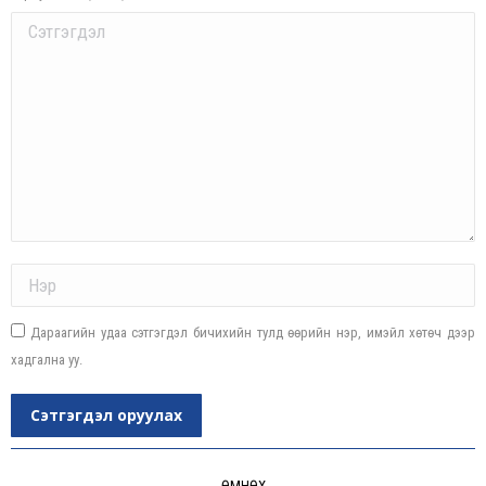
Comment
Name *
Дараагийн удаа сэтгэгдэл бичихийн тулд өөрийн нэр, имэйл хөтөч дээр
хадгална уу.
Сэтгэгдэл оруулах
Post
ӨМНӨХ