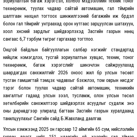
зориулалтын багаж хэрэгсэл, холбоо мэдээллийн техник тоног
төхөөрөмж, туулах чадвар сайтай автомашин, гал түймрийн
шалтгаан нөхцөл тогтоох шинжилгээний багажийн иж бүрдэл
болон гал түймрийг унтраахад орон нутгаас зарцуулсан шатахуун,
хоол хүнсний зардлыг шийдвэрлэхэд Засгийн газрын нөөц
сангаас 6,7 тэрбум төгрөг гаргахаар тогтлоо.
Онцгой байдлын байгууллагын салбар нэгжийг стандартад
нийцүүлж нэмэгдүүлэх, тусгай зориулалтын хувцас, техник, тоног
төхөөрөмж, багаж хэрэгслийг шинэчлэн сайжруулахад
шаардагдах санхүүжилтийг 2026 оноос жил бүр улсын төсөвт
тусган гамшигтай тэмцэх чадавхыг бэхжүүлэх, том оврын нисдэг
тэрэг болон туулах чадвар сайтай автомашин, техникийн
хангалтыг гадаад улсын зээл, тусламж, олон улсын төсөл
хөтөлбөрийн санхүүжилтээр шийдвэрлэх асуудлыг судалж энэ
оны дөрөвдүгээр улиралд багтаан Засгийн газрын хуралдаанд
танилцуулахыг Сангийн сайд Б.Жавхланд даалгав.
Улсын хэмжээнд 2025 он гарсаар 12 аймгийн 65 сум, нийслэлийн
гурван дүүрэгт, нийт 151 удаагийн ой, хээрийн гал түймэр