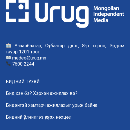
Улаанбаатар, Сүхбаатар дүүрэг, 8-р хороо, Эрдэм
тауэр 1201 тоот
medee@urug.mn
7600 2244
БИДНИЙ ТУХАЙ
Бид хэн бэ? Хэрхэн ажиллах вэ?
Бидэнтэй хамтарч ажиллахыг урьж байна
Бидний үйлчилгээ үзүүлэх нөхцөл