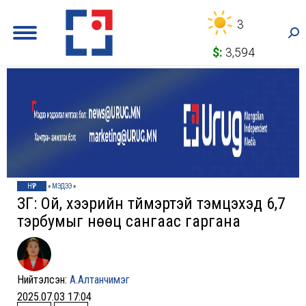
3
Sea
$:
3,594
НҮҮР
»
МЭДЭЭ
»
ЗГ: Ой, хээрийн түймэртэй тэмцэхэд 6,7
тэрбумыг нөөц сангаас гаргана
Нийтэлсэн:
А.Алтанчимэг
2025.07.03 17:04