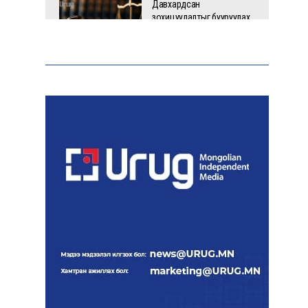
Давхардсан
зохицуулалтыг бууруулах
хүрээнд 83 дүрэм, журмыг
цуцалжээ
Өчигдөр 102 тусгай
дугаарт 2321 дуудлага,
мэдээлэл бүртгэгджээ
Монголын шигшээ баг
Японд хамтарсан
бэлтгэлд оролцоно
Өнөөдөр цахилгаан
хязгаарлах байршил