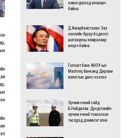
нэмэгдүүлэхэд анхаарч
байна
Д.Амарбаясгалан: Зах
зээлийн буруу бодлого
ион
шатахууны хямралаар
ар,
илэрч байна
рын
Голомт банк АНЭУ-ын
ийн
Mashreq банканд Дирхам
даа
валютын данс нээлээ
ар,
мын
ион
Эрчим хүчний сайд
Б.Найдалаа: Дундговийн
эрчим хүчний томоохон
ийн
төслүүдэд дэмжлэг үзүүлнэ
хин
лэл