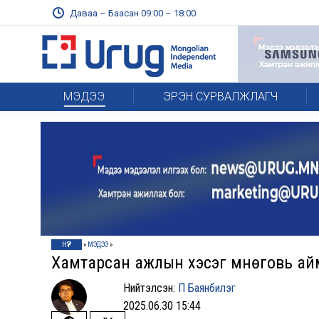
Даваа – Баасан 09:00 – 18:00
МЭДЭЭ
ЭРЭН СУРВАЛЖЛАГЧ
НҮҮР
»
МЭДЭЭ
»
Хамтарсан ажлын хэсэг Өмнөговь ай
Нийтэлсэн:
П Баянбилэг
2025.06.30 15:44