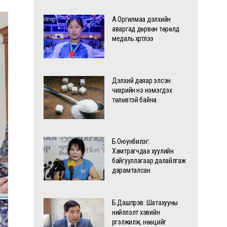
А.Оргилмаа дэлхийн
аваргад дөрвөн төрөлд
медаль хүртлээ
Дэлхий даяар элсэн
чихрийн үнэ нэмэгдэх
төлөвтэй байна
Б.Оюунбилэг:
Хамтрагчдаа хуулийн
байгууллагаар далайлгаж
дарамталсан
Б.Дашпүрэв: Шатахууны
нийлүүлэлт хэвийн
үргэлжилж, нөөцийг