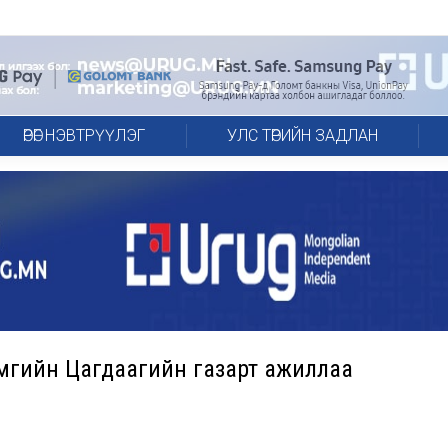
ӨРӨГ НЭВТРҮҮЛЭГ
УЛС ТӨРИЙН ЗАДЛАН
мгийн Цагдаагийн газарт ажиллаа