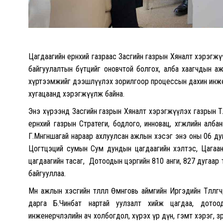
Цагдаагийн ерөнхий газраас Засгийн газрын Хяналт хэрэгж
байгуулалтын бүтцийг оновчтой болгох, алба хаагчдын а
хүртээмжийг дээшлүүлэх зорилгоор процессын дахин инжен
хугацаанд хэрэгжүүлж байна.
Энэ хүрээнд Засгийн газрын Хяналт хэрэгжүүлэх газрын Төл
ерөнхий газрын Стратеги, бодлого, инновац, хөгжлийн алба
Г.Мөнгөншагай нараар ахлуулсан ажлын хэсэг энэ оны 06 ду
Цогтцэций сумын Сум дундын цагдаагийн хэлтэс, Цагаан
цагдаагийн тасаг, Дотоодын цэргийн 810 анги, 827 дугаар 
байгууллаа.
Мөн ажлын хэсгийн төлөөлөл Өмнөговь аймгийн Иргэдийн Төлөө
дарга Б.Чинбат нартай уулзалт хийж цагдаа, дотоо
инженерчлэлийн ач холбогдол, хүрэх үр дүн, гэмт хэрэг, з