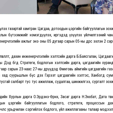
үүлэх газартай хамтран Цагдаа, дотоодын цэргийн байгууллагын зох
жлын бүтээмжийг нэмэгдүүлэх, иргэдэд үзүүлэх үйлчилгээний чан
ерчлэлийн ажлыг энэ оны 05 дугаар сарын 05-ны өдрөөс эхлэн 2 са
өвлөлт, дахин инженерчлэлийн хэлтсийн дарга Б.Баясгалан, Цагдааг
ны Дэд бөгөөд Стратеги, бодлогын хэлтсийн дарга, цагдаагийн хуран
гаар сарын 23-наас 27-ны өдрүүдэд Өмнөговь аймгийн цагдаагийн газ
 хад суурьшлын бүс дэх Гэрээт цагдаагийн хэлтэс, Ханбогд су
тусгай салбарт тус тус ажиллаж, судалгаа, шинжилгээ, сургалт зох
лөгчдийн Хурлын дарга О.Эрдэнэ-Өрнөх, Засаг дарга Н.Энхбат, Дата төв
дын цэргийн байгууллагын бодлого, стратеги, процессын да
өрчлөөс урьдчилан сэргийлэх бодлого, үйл ажиллагааны талаар мэдээ