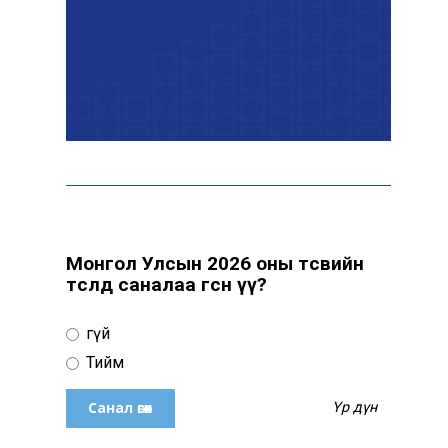
“Явуулын оффис” өнөөдөр
“Нарантуул” ОУХТ-д
ажиллана
Н.Номтойбаяр:
Өвөлжилтийн бэлтгэлд
зориулж Дорнод аймгийн
Онцгой комисст 50 тонн
шатахуун олгоно
Монгол Улсын 2026 оны төсвийн
төсөлд саналаа өгсөн үү?
Хэт халалтаас
сэрэмжлээрэй: Өнөөдөр
Үгүй
говийн бүсэд +39 хэм хүрч
хална
Тийм
Үр дүн
Б.Саранцэцэг: Монголоо
таниулах үйлсийн нэг хэсэг