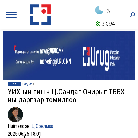
3
Sea
$:
3,594
НҮҮР
»
МЭДЭЭ
»
УИХ-ын гишүүн Ц.Сандаг-Очирыг ТББХ-
ны даргаар томиллоо
Нийтэлсэн:
Ц.Соёлмаа
2025.06.25 18:01