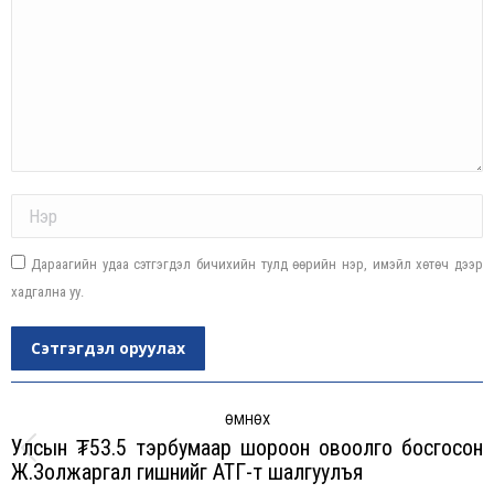
Name *
Дараагийн удаа сэтгэгдэл бичихийн тулд өөрийн нэр, имэйл хөтөч дээр
хадгална уу.
Сэтгэгдэл оруулах
Post
navigation
ӨМНӨХ
Улсын ₮53.5 тэрбумаар шороон овоолго босгосон
Previous
Ж.Золжаргал гишүүнийг АТГ-т шалгуулъя
post: