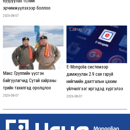
бууруулах төслийг
эрчимжүүлэхээр боллоо
2026-08-07
E-Mongolia системээр
Макс Группийн үүсгэн
дамжуулан 2.9 сая гаруй
байгуулагчид Сутай хайрхны
нийгмийн даатгалын цахим
төрийн тахилгад оролцлоо
үйлчилгээг иргэдэд хүргэлээ
2026-08-07
2026-08-07