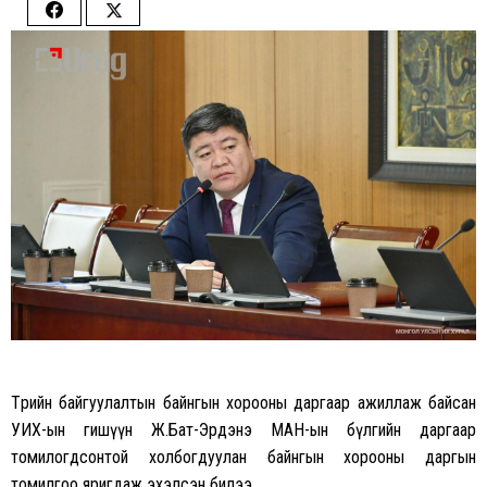
Share
Share
on
on
Facebook
Twitter
Төрийн байгуулалтын байнгын хорооны даргаар ажиллаж байсан
УИХ-ын гишүүн Ж.Бат-Эрдэнэ МАН-ын бүлгийн даргаар
томилогдсонтой холбогдуулан байнгын хорооны даргын
томилгоо яригдаж эхэлсэн билээ.