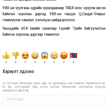
УИХ-ын чуулганы өнөөдрийн хуралдаанаар ТББХ-ноос оруулж ирсэн
байнгын хорооны даргад УИХ-ын гишүүн Ц.Сандаг-Очирыг
томилуулах саналыг хэлэлцэн шийдвэрлэлээ.
Гишүүдийн 60.8 хувийн саналаар түүнийг Төрийн байгуулалтын
байнгын хорооны даргаар томиллоо.
0
0
0
0
0
0
0
0
Хариулт үлдээнэ үү
Та сэтгэгдэл бичихдээ хууль зүйн, ёс суртахууны хэм хэмжээг баримтална уу.
Ёс бус сэтгэгдлийг бид устгах эрхтэй. Мэдээний сэтгэгдэлд Urug.mn
хариуцлага хүлээхгүй.
Comment