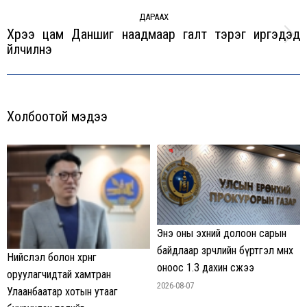
ДАРААХ
Хүрээ цам Даншиг наадмаар галт тэрэг иргэдэд
Next
үйлчилнэ
post:
Холбоотой мэдээ
Энэ оны эхний долоон сарын
байдлаар зөрчлийн бүртгэл өмнөх
Нийслэл болон хөрөнгө
оноос 1.3 дахин өсжээ
оруулагчидтай хамтран
2026-08-07
Улаанбаатар хотын утааг