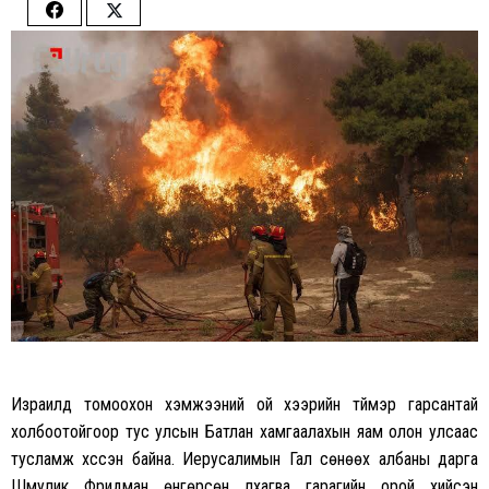
Share
Share
on
on
Facebook
Twitter
Израилд томоохон хэмжээний ой хээрийн түймэр гарсантай
холбоотойгоор тус улсын Батлан хамгаалахын яам олон улсаас
тусламж хүссэн байна. Иерусалимын Гал сөнөөх албаны дарга
Шмулик Фридман өнгөрсөн лхагва гарагийн орой хийсэн