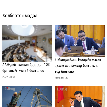
Холбоотой мэдээ
З.Мэндсайхан: Нөөцийн махыг
ААН-үүдийн заавал бүрдүүлдэг 103
цахим системээр бүртгэж, ил
бүртгэлийг хүчингүй болголоо
тод болгоно
2026-08-06
2026-08-06