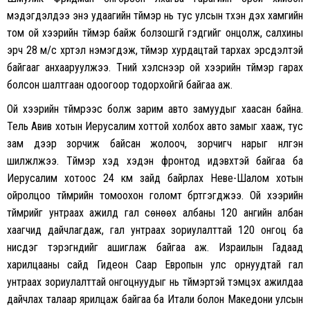
мэдэгдэлдээ энэ удаагийн түймэр нь тус улсын түүхэн дэх хамгийн
том ой хээрийн түймэр байж болзошгүй гэдгийг онцолж, салхины
эрч 28 м/с хүртэл нэмэгдэж, түймэр хурдацтай тархах эрсдэлтэй
байгааг анхааруулжээ. Түүний хэлснээр ой хээрийн түймэр гарах
болсон шалтгаан одоогоор тодорхойгүй байгаа аж.
Ой хээрийн түймрээс болж зарим авто замуудыг хаасан байна.
Тель Авив хотын Иерусалим хоттой холбох авто замыг хааж, тус
зам дээр зорчиж байсан жолооч, зорчигч нарыг нүүлгэн
шилжүүлжээ. Түймэр хэд хэдэн фронтод идэвхтэй байгаа ба
Иерусалим хотоос 24 км зайд байрлах Неве-Шалом хотын
ойролцоо түймрийн томоохон голомт бүртгэгджээ. Ой хээрийн
түймрийг унтраах ажилд гал сөнөөх албаны 120 ангийн албан
хаагчид дайчлагдаж, гал унтраах зориулалттай 120 онгоц ба
нисдэг тэрэгнүүдийг ашиглаж байгаа аж. Израилын Гадаад
харилцааны сайд Гидеон Саар Европын улс орнуудтай гал
унтраах зориулалттай онгоцнуудыг нь түймэртэй тэмцэх ажилдаа
дайчлах талаар ярилцаж байгаа ба Итали болон Македони улсын