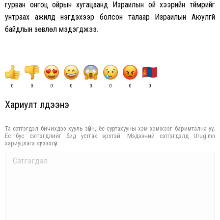
гурван онгоц ойрын хугацаанд Израилын ой хээрийн түймрийг
унтраах ажилд нэгдэхээр болсон талаар Израилын Аюулгүй
байдлын зөвлөл мэдэгджээ.
0
0
0
0
0
0
0
0
Хариулт үлдээнэ үү
Та сэтгэгдэл бичихдээ хууль зүйн, ёс суртахууны хэм хэмжээг баримтална уу.
Ёс бус сэтгэгдлийг бид устгах эрхтэй. Мэдээний сэтгэгдэлд Urug.mn
хариуцлага хүлээхгүй.
Comment