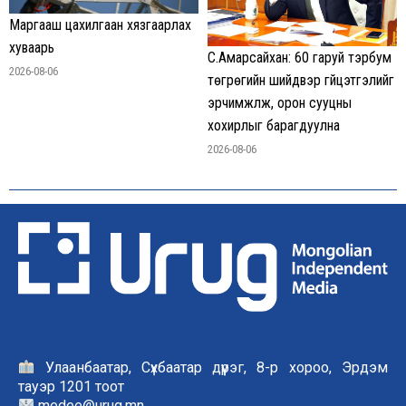
Маргааш цахилгаан хязгаарлах
хуваарь
С.Амарсайхан: 60 гаруй тэрбум
2026-08-06
төгрөгийн шийдвэр гүйцэтгэлийг
эрчимжүүлж, орон сууцны
хохирлыг барагдуулна
2026-08-06
Улаанбаатар, Сүхбаатар дүүрэг, 8-р хороо, Эрдэм
тауэр 1201 тоот
medee@urug.mn