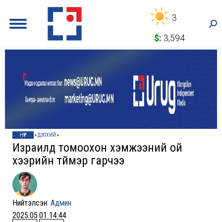
3
Sea
$:
3,594
НҮҮР
»
ДЭЛХИЙ
»
Израилд томоохон хэмжээний ой
хээрийн түймэр гарчээ
Нийтэлсэн:
Админ
2025.05.01 14:44