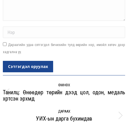
Name *
Дараагийн удаа сэтгэгдэл бичихийн тулд өөрийн нэр, имэйл хөтөч дээр
хадгална уу.
Сэтгэгдэл оруулах
Post
navigation
ӨМНӨХ
Танилц: Өнөөдөр төрийн дээд цол, одон, медаль
Previous
хүртсэн эрхмүүд
post:
ДАРААХ
УИХ-ын дарга бухимдав
Next
post: