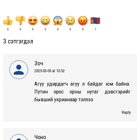
0
0
0
0
0
0
0
1
3 сэтгэгдэл
Зоч
2025-03-05 at 10:52
says:
Агуу удирдагч агуу л байдаг юм байна.
Путин орос орны нутаг дэвсгэрийг
бывший укрианаар тэллээ
Reply
Чоно