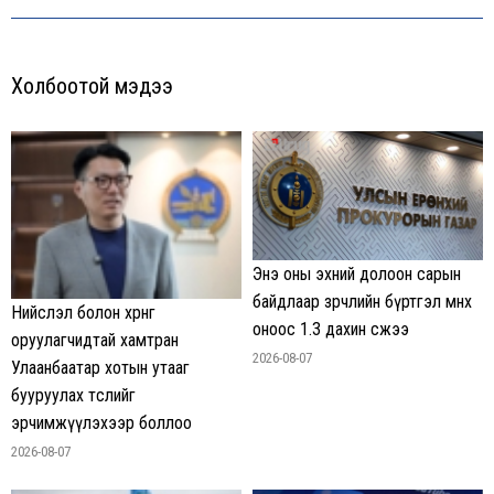
post:
Холбоотой мэдээ
Энэ оны эхний долоон сарын
байдлаар зөрчлийн бүртгэл өмнөх
Нийслэл болон хөрөнгө
оноос 1.3 дахин өсжээ
оруулагчидтай хамтран
2026-08-07
Улаанбаатар хотын утааг
бууруулах төслийг
эрчимжүүлэхээр боллоо
2026-08-07