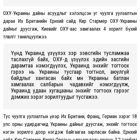
ОХУ-Украины дайны асуудлыг хэлэлцсэн уг чуулга уулзалтын
дараа Их Британийн Ерөнхий сайд Кир Стармер ОХУ-Украины
дайныг дуусгаж, Киевийг ОХУ-аас хамгаалах 4 зорилт бүхий
төлөвлөгөөг танилцуулжээ.
Үүнд Украинд үзүүлэх зэр зэвсгийн тусламжаа
таслахгүй байх, ОХУ-д үзүүлэх эдийн засгийн
дарамтаа нэмэгдүүлэх, Украинд энхийг тогтоох
гэрээ нь Украины тусгаар тогтнол, аюулгүй
байдлыг хангасан байх мөн Украины батлан
хамгаалах салбарын чадавхийг нэмэгдүүлж,
Украинд удаан хугацааны энхийг тогтоох гэрээг
дэмжих зэрэг зорилтуудыг тусгажээ.
Тус чуулга уулзалтын үеэр Их Британи, Франц, Герман зэрэг 18
улс орны удирдагчид Украины дайныг дуусгаж, энхийг тогтоох
нэгэн зорилго доор нэгдэж байгаагаа зарласан байна. Ерөнхий
сайд Кир Стармер Киевт Оросын царцаагдсан хөрөнгөнөөс 2.2 тэрбум