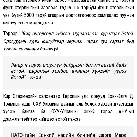
фунт стерлингийн зээлээс гадна 1.6 тэрбум фунт стерлингийн
үнэ бүхий 5000 гаруй агаарын довтолгооноос хамгаалах пуужин
нийлүүлэхээ мэдэгджээ.
Тэрээр,
“Бид өнгөрсөнд хийсэн алдаанаасаа суралцах ёстой.
Оросуудын ядах юмгүйгээр зөрчиж чадах сул гэрээг бид
хүлээн зөвшөөрч болохгүй.
Ямар ч гэрээ аюулгүй байдлын баталгаатай байх
ёстой. Европын холбоо ачааны хүндийг үүрэх
ёстой
.” гэжээ.
Кир Стармерийн хэлсэнээр Европын улс орнууд Ерөнхийлөгч Д.
Трампын адил ОХУ-Украины дайныг аль болох хурдан дуусгахыг
хүсэж байгаа ба ОХУ-Украины энхий гэрээ АНУ-ын
дэмжлэгтэйгээр хийгдэх ёстой гэжээ.
НАТО-гийн Ерөнхий нарийн бичгийн дарга Марк