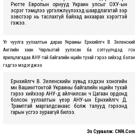
Рютте Европын орнууд Украин улсыг ОХУ-ын
эсрэг тэмцлээ үргэлжлүүлэхэд шаардлагатай зэр
зэвсгээр нь таслахгүй байхад анхаарах хэрэгтэй
гэжээ.
Уг чуулга уулзалтын дараа Украины Ерөнхийлөгч В. Зеленский
Английн хаан Чарльзтай уулзсан ба сэтгүүлчдэд өгсөн
ярилцлагадаа АНУ-тай байгалийн нөөцийн тухай гэрээ хийхэд бэлэн
гэдгээ мэдэгджээ.
Ерөнхийлөгч В. Зеленскийн хувьд хэдхэн хоногийн
өмнө Вашингтонтой Украины байгалийн нөөцийн тухай
гэрээ хийхээр АНУ-д айлчилсан ч Цагаан ордонд
болсон уулзалтын үеэр АНУ-ын Ерөнхийлөгч Д.
Трамптай маргалдсанаас болж талууд гэрээнд
гарын үсгээ зураагүй билээ.
Эx Сурвалж: CNN.Com