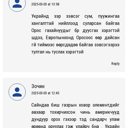
2025-03-03 at 13:58
says:
Украйнд зэр зэвсэг сум, пуужингаа
хангалттай нийлүүлээд суларсан байгаа
Орос гахайнуудыг бүүр дуусгах хэрэгтэй
шдээ, Европынхонд Оросоос өөр дайсан
үгүй тиймээс өөрсдөдөө байгаа зэвсэгээрээ
тултал нь туслах хэрэгтэй
Reply
Зочин
2025-03-03 at 12:45
says:
Сайндаа биш газрын ховор элементүүдийг
авхаар тохирчихсон чинь америкчууд
дундуур орох гэхээр тэд сандарч улам
өрөөнд оруулах гэж улайрч бна . Украйн