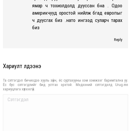
ямар ч тохиолдолд дууссан бна . Одоо
америкчууд оростой нийлж бгад европыг
ч дуусгах биз .нато ингээд суларч тарах
биз
Reply
Хариулт үлдээнэ үү
Та сэтгэгдэл бичихдээ хууль зүйн, ёс суртахууны хэм хэмжээг баримтална уу.
Ёс бус сэтгэгдлийг бид устгах эрхтэй. Мэдээний сэтгэгдэлд Urug.mn
хариуцлага хүлээхгүй.
Comment