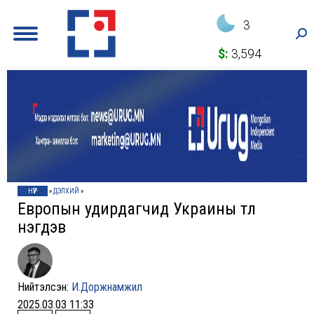
3
Sea
$:
3,594
НҮҮР
»
ДЭЛХИЙ
»
Европын удирдагчид Украины төлөө
нэгдэв
Нийтэлсэн:
И.Доржнамжил
2025.03.03 11:33