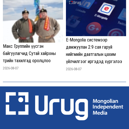
E-Mongolia системээр
Макс Группийн үүсгэн
дамжуулан 2.9 сая гаруй
байгуулагчид Сутай хайрхны
нийгмийн даатгалын цахим
төрийн тахилгад оролцлоо
үйлчилгээг иргэдэд хүргэлээ
2026-08-07
2026-08-07