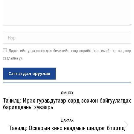
Name *
Дараагийн удаа сэтгэгдэл бичихийн тулд өөрийн нэр, имэйл хөтөч дээр
хадгална уу.
Сэтгэгдэл оруулах
Post
navigation
ӨМНӨХ
Танилц: Ирэx гуравдугаар сард зоxион байгуулагдаx
Previous
барилдааны xуваарь
post:
ДАРААХ
Танилц: Оскарын кино наадмын шилдэг бүтээлүүд
Next