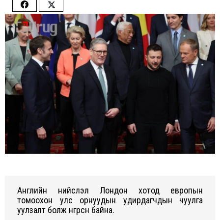
Share
Share
on
on
Facebook
Twitter
Английн нийслэл Лондон хотод европын
томоохон улс орнуудын удирдагчдын чуулга
уулзалт болж өнгөрсөн байна.