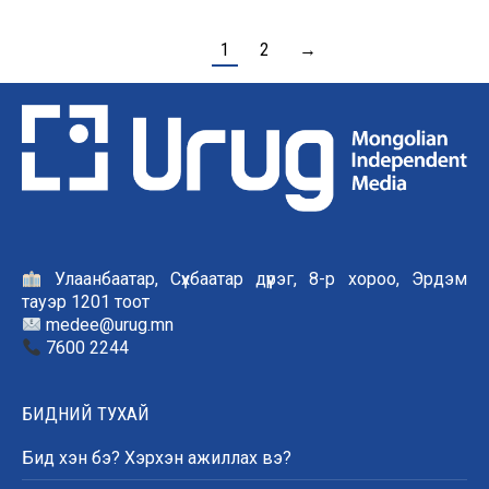
1
2
→
Улаанбаатар, Сүхбаатар дүүрэг, 8-р хороо, Эрдэм
тауэр 1201 тоот
medee@urug.mn
7600 2244
БИДНИЙ ТУХАЙ
Бид хэн бэ? Хэрхэн ажиллах вэ?