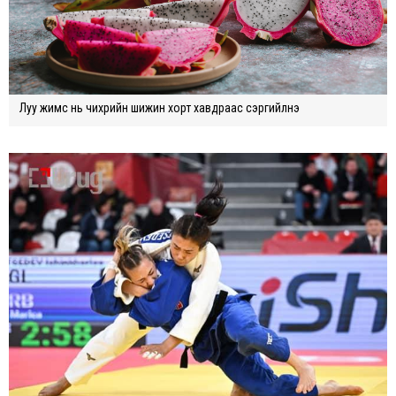
Луу жимс нь чихрийн шижин хорт хавдраас сэргийлнэ