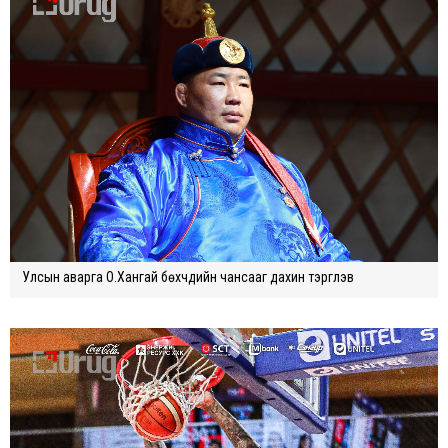
Улсын аварга О.Xангай бөxчүүдийн чансааг даxин тэргүүлэв