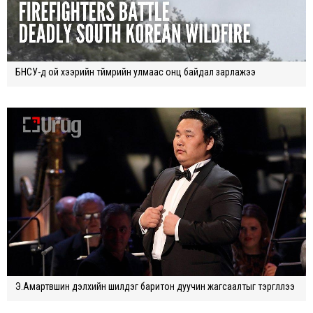
БНСУ-д ой хээрийн түймрийн улмаас онц байдал зарлажээ
Э.Амартүвшин дэлхийн шилдэг баритон дуучин жагсаалтыг тэргүүллээ