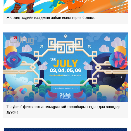
Жюү жицү хүүхдийн наадмын албан ёсны төрөл боллоо
‘Playtime’ фестивалын хямдралтай тасалбарын худалдаа өнөөдөр
дуусна