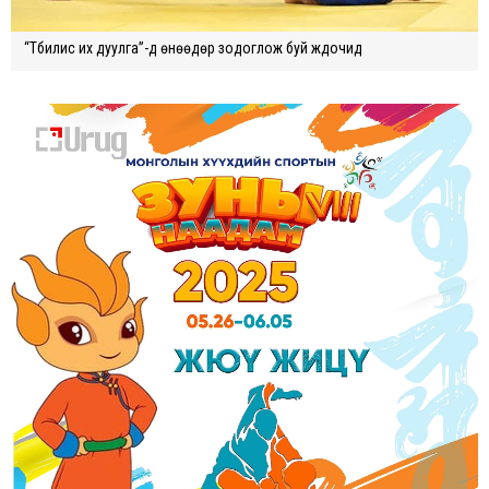
“Тбилис их дуулга”-д өнөөдөр зодоглож буй жүдочид