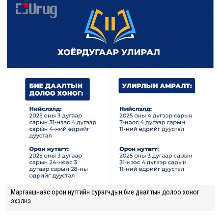
Маргаашнаас орон нутгийн сурагчдын бие даалтын долоо хоног
эхэлнэ