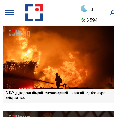
3
Sea
$:
3,594
БНСУ-д дэгдсэн түймрийн улмаас эртний Шиллагийн үед баригдсан
xийд шатжээ