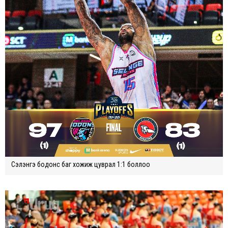
Сэлэнгэ бодонс баг хожиж цуврал 1:1 боллоо