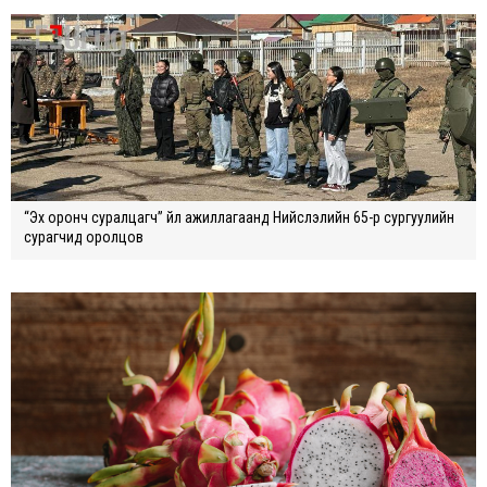
“Эх оронч суралцагч” үйл ажиллагаанд Нийслэлийн 65-р сургуулийн
сурагчид оролцов