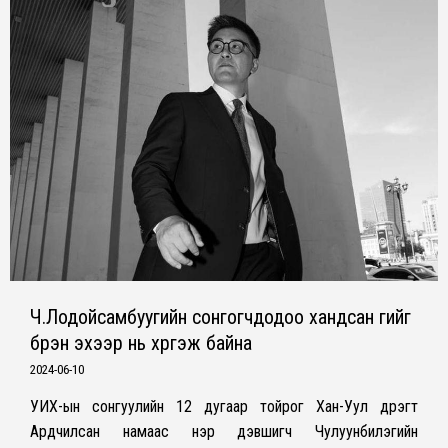
Ч.Лодойсамбуугийн сонгогчдодоо хандсан үгийг
бүрэн эхээр нь хүргэж байна
2024-06-10
УИХ-ын сонгуулийн 12 дугаар тойрог Хан-Уул дүүрэгт
Ардчилсан намаас нэр дэвшигч Чулуунбилэгийн