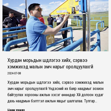
Хурдан морьдын шүдлэгээ хийх, сэрвээ
хэмжихэд малын эмч нарыг оролцуулахгүй
2024-07-08
Хурдан морьдын шүдлэгээ хийх, сэрвээ хэмжихэд малын
эмч нарыг оролцуулахгүй Үндэсний их баяр наадмыг зохион
байгуулах хорооны ажлын хэсэг өнөөдөр Хүй долоон худаг
дахь наадмын бэлтгэл ажлын явцыг шалгалаа. Тулгар…
Цааш унших