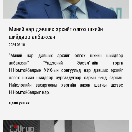
Миний нэр дэвших эрхийг олгох шүүхийн
шийдвэр албажсан
2024-06-10
“Миний нэр дэвших эрхийг олгох шүүхийн шийдвэр
албажсан” “Үндэсний Эвсэл”-ийн тэргүүн
Н.Номтойбаярын УИХ-ын сонгуульд нэр дэвших эрхийг
олгох шүүхийн шийдвэр зургаадугаар сарын 6-нд гарсан.
Нийслэлийн захиргааны хэргийн анхан шатны шүүхээс
Н.Номтойбаярыг нэр…
Цааш унших