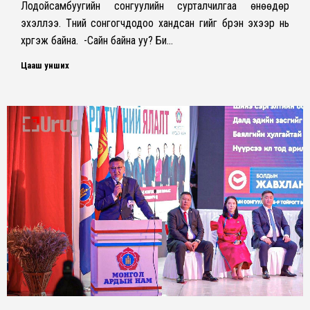
Лодойсамбуугийн сонгуулийн сурталчилгаа өнөөдөр
эхэллээ. Түүний сонгогчдодоо хандсан үгийг бүрэн эхээр нь
хүргэж байна. -Сайн байна уу? Би…
Цааш унших