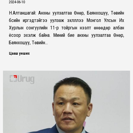
2024-06-10
Н.Алтаншагай: Анхны уулзалтаа Өнөр, Баянхошуу, Төвийн
бүсийн иргэдтэйгээ уулзаж эхлүүллээ Монгол Улсын Их
Хурлын сонгуулийн 11-р тойргын нээлт өнөөдөр албан
ёсоор эхэлж байна. Миний бие анхны уулзалтаа Өнөр,
Баянхошуу, Төвийн…
Цааш унших