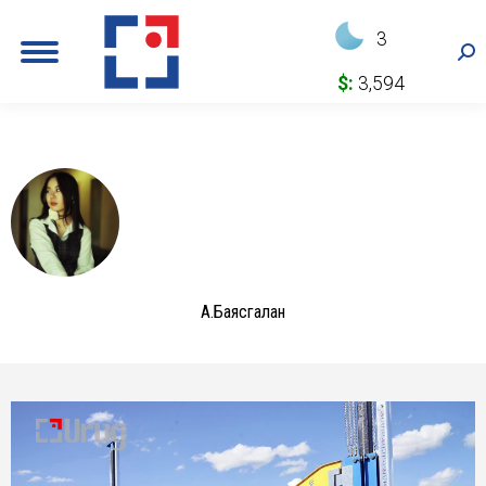
3
Sea
$:
3,594
А.Баясгалан