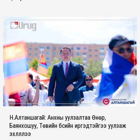
Н.Алтаншагай: Анхны уулзалтаа Өнөр,
Баянхошуу, Төвийн бүсийн иргэдтэйгээ уулзаж
эхлүүллээ