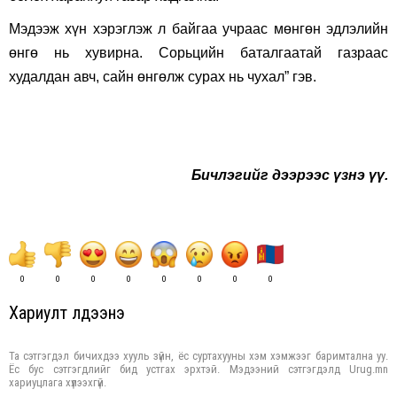
Мэдээж хүн хэрэглэж л байгаа учраас мөнгөн эдлэлийн
өнгө нь хувирна. Сорьцийн баталгаатай газраас
худалдан авч, сайн өнгөлж сурах нь чухал” гэв.
Бичлэгийг дээрээс үзнэ үү.
0
0
0
0
0
0
0
0
Хариулт үлдээнэ үү
Та сэтгэгдэл бичихдээ хууль зүйн, ёс суртахууны хэм хэмжээг баримтална уу.
Ёс бус сэтгэгдлийг бид устгах эрхтэй. Мэдээний сэтгэгдэлд Urug.mn
хариуцлага хүлээхгүй.