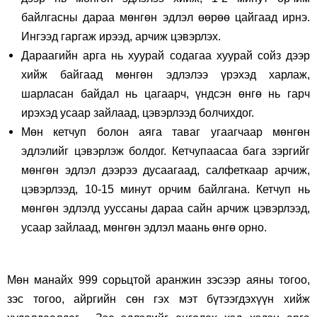
байлгасны дараа мөнгөн эдлэл өөрөө цайгаад ирнэ.
Ингээд гаргаж ирээд, арчиж цэвэрлэх.
Дараагийн арга нь хуурай содагаа хуурай сойз дээр
хийж байгаад мөнгөн эдлэлээ үрэхэд харлаж,
шарласан байдал нь цагаарч, үндсэн өнгө нь гарч
ирэхэд усаар зайлаад, цэвэрлээд болчихдог.
Мөн кетчуп болон аяга таваг угаагчаар мөнгөн
эдлэлийг цэвэрлэж болдог. Кетчупаасаа бага зэргийг
мөнгөн эдлэл дээрээ дусаагаад, салфеткаар арчиж,
цэвэрлээд, 10-15 минут орчим байлгана. Кетчуп нь
мөнгөн эдлэлд ууссаны дараа сайн арчиж цэвэрлээд,
усаар зайлаад, мөнгөн эдлэл маань өнгө орно.
Мөн манайх 999 сорьцтой аранжин зэсээр аяны тогоо,
зэс тогоо, айргийн сөн гэх мэт бүтээгдэхүүн хийж