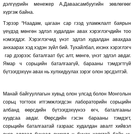
дэлгүүрийн менежер А.Даваасамбуугийн зөвлөгөөг
хүргэж байна.
Тэрээр “Наадам, цагаан сар гээд уламжлалт баярын
үеүдэд мөнгөн эдлэл худалдан авах хэрэглэгчдийн тоо
нэмэгддэг. Хэрэглэгчид үнэт эдлэл худалдан авахдаа
анхаарах хэд хэдэн зүйл бий. Тухайлбал, ихэнх хэрэглэгч
гар дээрээс баталгаат бус алт, мөнгө, үнэт эдлэл авдаг.
Ямар ч сорьцийн баталгаагүй, барааны тэмдэгтгүй
бүтээгдэхүүн авах нь хулхидуулах зэрэг олон эрсдэлтэй.
Манай байгууллагын хувьд олон улсад болон Монголын
сорьц тогтоох итгэмжлэгдсэн лабораторийн сорьцийн
албанд өөрсдийн бүтээгдэхүүнээ өгч, баталгааны
хуудсаа авдаг. Өөрсдийн гэсэн барааны тэмдэгт,
сорьцийн баталгаатай газраас худалдан авалт хийвэл