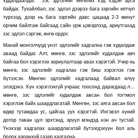
худалдаалдаг. Зэс эдлэлийг өнгөлөх хэд хэдэн арга
байдаг. Тухайлбал, зэс эдлэл дээрээ бага зэргийн кетчуп
түрхээд, дээр нь бага зэргийн давс цацаад 2-3 минут
орчим байлгаж байгаад сайн үрж цэвэрлээд, ариутгахад
зэс эдлэл сэргэж, өнгө ордог.
Манай монголчууд үнэт эдлэлийг хадгална гэж худалдаж
аваад байдаг. Алт, мөнгө, зэс эдлэлийг худалдаж авч
байгаа бол хэрэглэх зориулалтаар авах хэрэгтэй. Учир нь
мөнгө, зэс эдлэлийг хадгалах гэж биш хэрэглэх гэж
бүтээсэн. Мөнгөн эдлэлийг хадгалаад байвал илүү
элэгдэнэ. Хүн хэрэглэхгүй учраас тоосонд дарагдаад л…
мөнгө, зэс эдлэлийг худалдаж авсан бол тогтмол
хэрэглэж байх шаардлагатай. Мөнгөн, зэс аяга авсан бол
өдөр тутамдаа ус, цайгаа уух хэрэгтэй. Ингэвэл хүний
дотор таван цул эрхтэнд, эрүүл мэндэд нэн ач тустай.
Үнэхээр хадгалах шаардлагатай бүтээгдэхүүн бол аль
болох харанхуй газар хадгална.