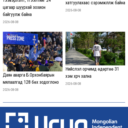
тээвэрлэлт, түгээлтийг 24
хатгуулахаас сэрэмжлүүлж байна
цагаар шуурхай зохион
2026-08-08
байгуулж байна
2026-08-08
Нийслэл орчимд өдөртөө 31
Даян аварга Б.Орхонбаярын
хэм хүрч хална
мялаалгад 128 бөх зодоглоно
2026-08-08
2026-08-08