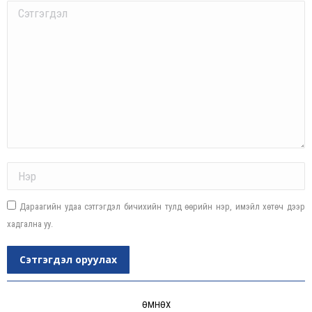
Comment
Name *
Дараагийн удаа сэтгэгдэл бичихийн тулд өөрийн нэр, имэйл хөтөч дээр
хадгална уу.
Сэтгэгдэл оруулах
Post
navigation
ӨМНӨХ