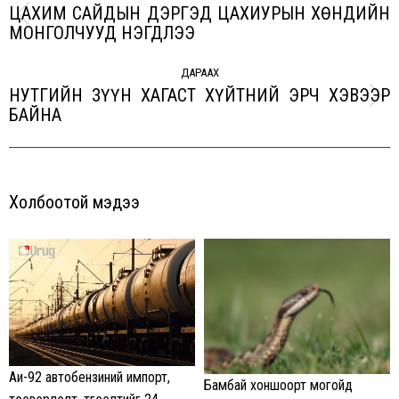
ЦАХИМ САЙДЫН ДЭРГЭД ЦАХИУРЫН ХӨНДИЙН
Previous
МОНГОЛЧУУД НЭГДЛЭЭ
post:
ДАРААХ
НУТГИЙН ЗҮҮН ХАГАСТ ХҮЙТНИЙ ЭРЧ ХЭВЭЭР
Next
БАЙНА
post:
Холбоотой мэдээ
Аи-92 автобензиний импорт,
Бамбай хоншоорт могойд