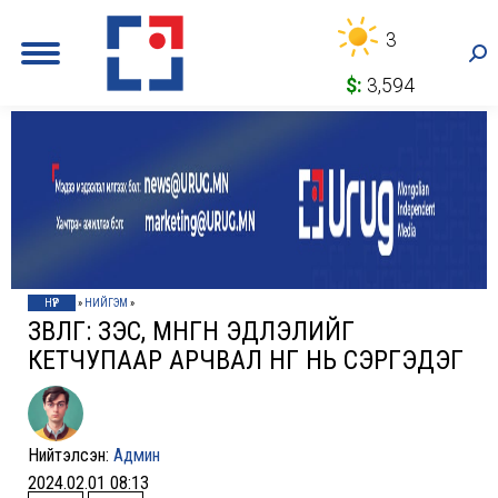
3
Sea
$:
3,594
НҮҮР
»
НИЙГЭМ
»
ЗӨВЛӨГӨӨ: ЗЭС, МӨНГӨН ЭДЛЭЛИЙГ
КЕТЧУПААР АРЧВАЛ ӨНГӨ НЬ СЭРГЭДЭГ
Нийтэлсэн:
Админ
2024.02.01 08:13