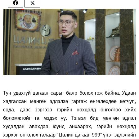
Share
Share
on
on
Facebook
Twitter
Тун удахгүй цагаан сарыг баяр болох гэж байна. Удаан
хадгалсан мөнгөн эдлэлээ гаргаж өнгөлөхдөө кетчуп,
сода, давс зэргээр гэрийн нөхцөлд өнгөлгөө хийх
боломжтойг та мэдэх үү. Тэгвэл бид мөнгөн эдлэл
худалдан авахдаа юунд анхаарах, гэрийн нөхцөлд
хэрхэн өнгөлөх талаар "Цалин цагаан 999” үнэт эдлэлийн