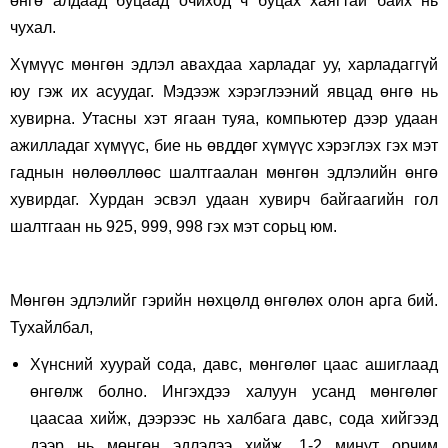
өнгө алдаад буцаад очиход ч буцах хаягтай байх нь
чухал.
Хүмүүс мөнгөн эдлэл авахдаа харладаг уу, харладаггүй
юу гэж их асуудаг. Мэдээж хэрэглээний явцад өнгө нь
хувирна. Утасны хэт ягаан туяа, компьютер дээр удаан
ажилладаг хүмүүс, бие нь өвддөг хүмүүс хэрэглэх гэх мэт
гаднын нөлөөллөөс шалтгаалан мөнгөн эдлэлийн өнгө
хувирдаг. Хурдан эсвэл удаан хувирч байгаагийн гол
шалтгаан нь 925, 999, 998 гэх мэт сорьц юм.
Мөнгөн эдлэлийг гэрийн нөхцөлд өнгөлөх олон арга бий.
Тухайлбал,
Хүнсний хуурай сода, давс, мөнгөлөг цаас ашиглаад
өнгөлж болно. Ингэхдээ халуун усанд мөнгөлөг
цаасаа хийж, дээрээс нь халбага давс, сода хийгээд
дээр нь мөнгөн эдлэлээ хийж, 1-2 минут орчим