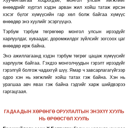
Хуучинтайгаа хоцрогдъё, монгол улсын хөгжлийг
өнөөдрийг хүртэл хэдэн арван жил хойш татаж ирсэн
хэсэг бүлэг хүмүүсийн гар хөл болж байгаа хүмүүс
өнөөдөр энэ хуулийг эсэргүүцнэ.
Тэрбум тэрбум төгрөгөөр монгол улсын ирээдүйг
харлуулдаг, хуваадаг, доромжилдог зүйлсийг зогсоох цаг
өнөөдөр ирж байна.
Энэ ажиллагаанд хэдэн тэрбум төгрөг цацаж хүмүүсийг
харлуулж байгаа. Гэхдээ монголчуудын гэрэлт ирээдүйг
гэрэлгүй болгож чадахгүй шүү. Ямар ч завсарлагагүйгээр
одоо хэн нь хөгжлийг хойш татах гэж байна. Хэн нь
урагшаа авч явах гэж байна гэдгийг харж шийдвэрээ
гаргацгаая.
ГАДААДЫН ХӨРӨНГӨ ОРУУЛАЛТЫН ЭНЭХҮҮ ХУУЛЬ
НЬ ӨРӨӨСГӨЛ ХУУЛЬ