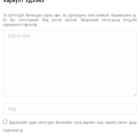
Хариулт үлдээнэ үү
Та сэтгэгдэл бичихдээ хууль зүйн, ёс суртахууны хэм хэмжээг баримтална уу.
Ёс бус сэтгэгдлийг бид устгах эрхтэй. Мэдээний сэтгэгдэлд Urug.mn
хариуцлага хүлээхгүй.
Comment
Name *
Дараагийн удаа сэтгэгдэл бичихийн тулд өөрийн нэр, имэйл хөтөч дээр
хадгална уу.