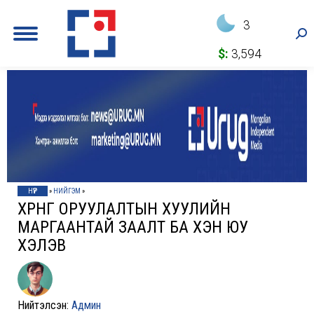
3
Sea
$:
3,594
НҮҮР
»
НИЙГЭМ
»
ХӨРӨНГӨ ОРУУЛАЛТЫН ХУУЛИЙН
МАРГААНТАЙ ЗААЛТ БА ХЭН ЮУ
ХЭЛЭВ
Нийтэлсэн:
Админ