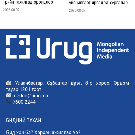
төрийн тахилгад оролцлоо
үйлчилгээг иргэдэд хүргэлээ
2026-08-07
2026-08-07
Улаанбаатар, Сүхбаатар дүүрэг, 8-р хороо, Эрдэм
тауэр 1201 тоот
medee@urug.mn
7600 2244
БИДНИЙ ТУХАЙ
Бид хэн бэ? Хэрхэн ажиллах вэ?