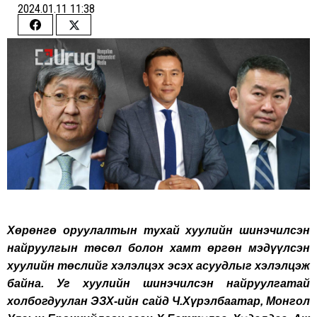
2024.01.11 11:38
Share
Share
on
on
Facebook
Twitter
Хөрөнгө оруулалтын тухай хуулийн шинэчилсэн
найруулгын төсөл болон хамт өргөн мэдүүлсэн
хуулийн төслийг хэлэлцэх эсэх асуудлыг хэлэлцэж
байна. Уг хуулийн шинэчилсэн найруулгатай
холбогдуулан ЭЗХ-ийн сайд Ч.Хүрэлбаатар, Монгол