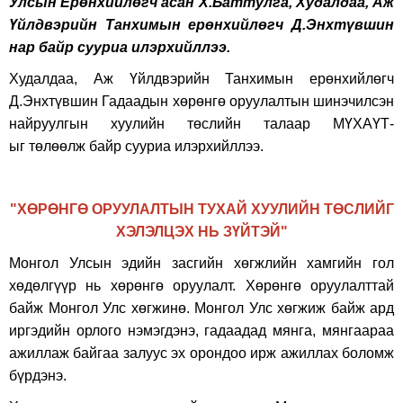
Улсын Ерөнхийлөгч асан Х.Баттулга, Худалдаа, Аж
Үйлдвэрийн Танхимын ерөнхийлөгч Д.Энхтүвшин
нар байр сууриа илэрхийллээ.
Худалдаа, Аж Үйлдвэрийн Танхимын ерөнхийлөгч
Д.Энхтүвшин Гадаадын хөрөнгө оруулалтын шинэчилсэн
найруулгын хуулийн төслийн талаар МҮХАҮТ-
ыг төлөөлж байр сууриа илэрхийллээ.
"ХӨРӨНГӨ ОРУУЛАЛТЫН ТУХАЙ ХУУЛИЙН ТӨСЛИЙГ
ХЭЛЭЛЦЭХ НЬ ЗҮЙТЭЙ"
Монгол Улсын эдийн засгийн хөгжлийн хамгийн гол
хөдөлгүүр нь хөрөнгө оруулалт. Хөрөнгө оруулалттай
байж Монгол Улс хөгжинө. Монгол Улс хөгжиж байж ард
иргэдийн орлого нэмэгдэнэ, гадаадад мянга, мянгаараа
ажиллаж байгаа залуус эх орондоо ирж ажиллах боломж
бүрдэнэ.