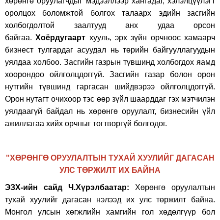
хөрөнгө оруулагчдыг мэдээллээр хангадаг, хэлэлцүүлэгт
оролцох боломжтой болгох талаарх эдийн засгийн
холбогдолтой заалтууд анх удаа орсон
байгаа.
Хоёрдугаарт
хууль, эрх зүйн орчноос хамаарч
бизнест тулгардаг асуудал нь төрийн байгууллагуудын
уялдаа холбоо. Засгийн газрын түвшинд холбогдох яамд
хоорондоо ойлголцдоггүй. Засгийн газар болон орон
нутгийн түвшинд гаргасан шийдвэрээ ойлголцдоггүй.
Орон нутагт очихоор тэс өөр зүйл шаарддаг гэх мэтчилэн
уялдаагүй байдал нь хөрөнгө оруулалт, бизнесийн үйл
ажиллагаа хийх орчныг тогтворгүй болгодог.
"ХӨРӨНГӨ ОРУУЛАЛТЫН ТУХАЙ ХУУЛИЙГ ДАГАСАН
УЛС ТӨРЖИЛТ ИХ БАЙНА
ЭЗХ-ийн сайд Ч.Хүрэлбаатар:
Хөрөнгө оруулалтын
тухай хуулийг дагасан нэлээд их улс төржилт байна.
Монгол улсын хөгжлийн хамгийн гол хөдөлгүүр бол