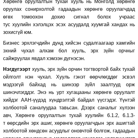
Хөрөнгө оруулалтын тухай хууль нь Монголд хөрөнгө
оруулах сонирхолтой гадаадын хөрөнгө оруулагчдад
өгөх томоохон дохио сигнал болох учраас
тус хуулийн хэлэлцэх эсэх асуудалд хуумгай хандах нь
зохисгүй юм.
Бизнес эрхлэгчдийн дунд хийсэн судалгаагаар хамгийн
эхний чухал алхам бол хууль, эрх зүйн орчныг
сайжруулах явдал хэмээн дүгнэсэн.
Нэгдүгээрт
хууль, эрх зүйн орчин тогтвортой байх тухай
ойлголт нэн чухал. Хууль гэнэт өөрчлөгддөг эсвэл
мэдээгүй байхад нь шинээр зүйл заалтууд орж
шинэчлэгддэг. Энэ нь урт хугацааны хөрөнгө оруулалт
хийдэг ААН-үүдэд хүндрэлтэй байдал үүсгэдэг. Үүнтэй
холбоотой саналуудаа тавьсан. Дээрх саналыг хүлээн
авч, Хөрөнгө оруулалтын тухай хуулийн 6.1.2, 6.1.3-
т өөрсдийн эрх ашиг, хөрөнгө оруулагчдын эрх ашигтай
холбоотой хөндсөн асуудлыг оновчтой болгож, гадаадын