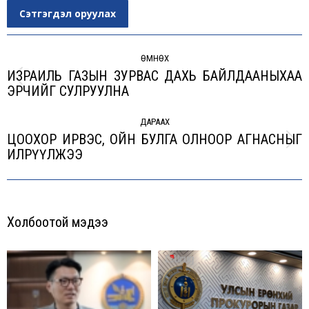
Сэтгэгдэл оруулах
Post
navigation
ӨМНӨХ
ИЗРАИЛЬ ГАЗЫН ЗУРВАС ДАХЬ БАЙЛДААНЫХАА
Previous
ЭРЧИЙГ СУЛРУУЛНА
post:
ДАРААХ
ЦООХОР ИРВЭС, ОЙН БУЛГА ОЛНООР АГНАСНЫГ
Next
ИЛРҮҮЛЖЭЭ
post:
Холбоотой мэдээ