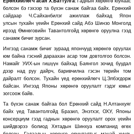
Ерөнхийлөгч асан Х.Баттулга
: Гаднын хөрөнгө юунаас
болсон бэ гэхээр та бүхэн санаж байгаа байх. Ерөнхий
сайдаар Ч.Сайханбилэг ажиллаж байхад Япон
улсын тухайн үеийн Ерөнхий сайд Абэ Шинзо Монголд
ирээд Өмнөговийн Тавантолгойд хөрөнгө оруулна гээд
санамж бичиг зурсан.
Ингээд санамж бичиг зураад япончууд хөрөнгө оруулах
юм байна гэсний дараахан асар том довтолгоо болсон.
Намайг УИХ-ын гишүүн байхад Баянгол зочид буудал
дээр над руу дайрч, баривчилна гэсэн төрийн том
дайралт болсон. Тухайн үед ерөнхийлөгч Ц.Элбэгдорж
байсан. Ингээд Японы хөрөнгө оруулалт гэдэг юмыг
зогсоож байв.
Та бүхэн санаж байгаа бол Ерөнхий сайд Н.Алтанхуяг
байх үед Тавантолгойд Бразил, Энэтхэг, ОХУ, Японы
консерциум гээд гаднын хөрөнгө оруулалт орох үеийн
шийдвэрээ болиод Хятадын Шинхуа компанид өгөх
болсон. Гадаадын хөрөнгө оруулалтыг манай хууль