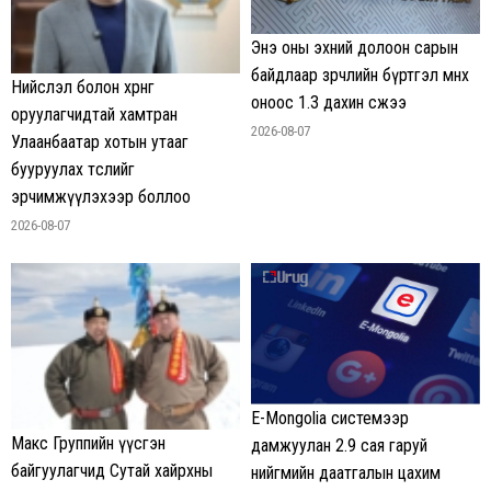
Энэ оны эхний долоон сарын
байдлаар зөрчлийн бүртгэл өмнөх
Нийслэл болон хөрөнгө
оноос 1.3 дахин өсжээ
оруулагчидтай хамтран
2026-08-07
Улаанбаатар хотын утааг
бууруулах төслийг
эрчимжүүлэхээр боллоо
2026-08-07
E-Mongolia системээр
Макс Группийн үүсгэн
дамжуулан 2.9 сая гаруй
байгуулагчид Сутай хайрхны
нийгмийн даатгалын цахим