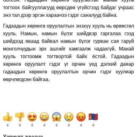
тогтоох байгууллагууд өөрсдөө үгүйсгээд байдаг учраас
энэ тал дээр эргэн хараачээ гэдэг саналууд байна.
Гадаадын хөрөнгө оруулалтын энэхүү хууль нь өрөөсгөл
хууль. Намын, намын бүлэг шийдвэр гаргалаа гээд
шийдээд яваад байвал намын бүлэг гурван сая гаруй
монголчуудын эрх ашгийг хамгаалж чадахгүй. Манай
хууль тогтоомж тогтвортой байх ёстой. Гадаадын
хөрөнгө оруулалт гэдэг үг орчин үед дэлхий даяар
гадаадын хөрөнгө оруулалтын орчин гэдэг хуулиар
өөрчлөгдсөн байгаа.
0
0
0
0
0
0
0
0