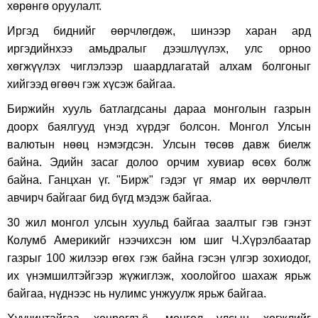
хөрөнгө оруулалт.
Иргэд биднийг өөрчлөгдөж, шинээр харан ард
иргэдийнхээ амьдралыг дээшлүүлэх, улс орноо
хөгжүүлэх чиглэлээр шаардлагатай алхам болгоныг
хийгээд өгөөч гэж хүсэж байгаа.
Биржийн хууль батлагдсаны дараа монголын газрын
доорх баялгууд үнэд хүрдэг болсон. Монгол Улсын
валютын нөөц нэмэгдсэн. Улсын төсөв давж биелж
байна. Эдийн засаг долоо орчим хувиар өсөх болж
байна. Ганцхан үг. "Бирж" гэдэг үг ямар их өөрчлөлт
авчирч байгааг бид бүгд мэдэж байгаа.
30 жил монгол улсын хуульд байгаа заалтыг гэв гэнэт
Колумб Америкийг нээчихсэн юм шиг Ч.Хүрэлбаатар
газрыг 100 жилээр өгөх гэж байна гэсэн үлгэр зохиодог,
их үнэмшилтэйгээр жүжиглэж, хоолойгоо шахаж ярьж
байгаа, нүднээс нь нулимс унжуулж ярьж байгаа.